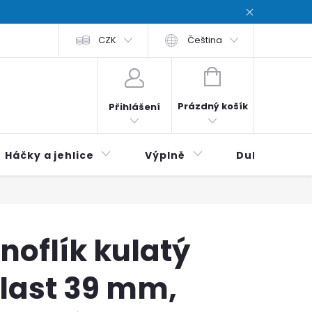
chodní podmínky
CZK
Zásady ochrana osobních údajů / Privacy poli
Čeština
NÁKUPNÍ
KOŠÍK
Prázdný košík
Přihlášení
Háčky a jehlice
Výplně
Duhová klubí
noflík kulatý
last 39 mm,