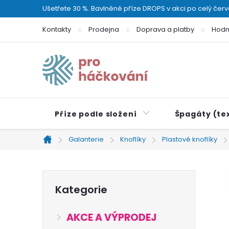
Přejít
Ušetřete 30 %. Bavlněné příze DROPS v akci po celý čer
na
Kontakty
Prodejna
Doprava a platby
Hodn
obsah
Příze podle složení
Špagáty (tex
Galanterie
Knoflíky
Plastové knoflíky
Domů
P
Přeskočit
Kategorie
kategorie
o
AKCE A VÝPRODEJ