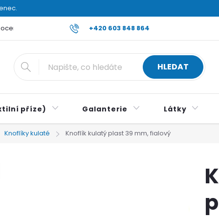
venec.
ocení obchodu
Reklamace a vrácení zboží
+420 603 848 864
Všeobecné ob
HLEDAT
tilní příze)
Galanterie
Látky
Knoflíky kulaté
Knoflík kulatý plast 39 mm, fialový
K
p