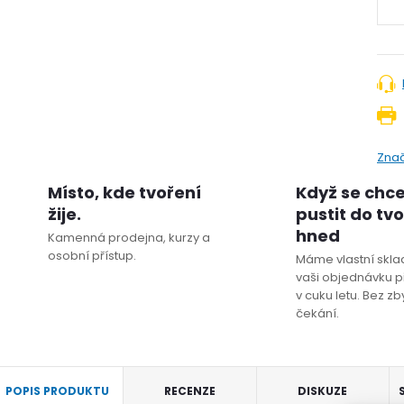
Zna
Místo, kde tvoření
Když se chc
žije.
pustit do tv
hned
Kamenná prodejna, kurzy a
osobní přístup.
Máme vlastní sklad
vaši objednávku p
v cuku letu. Bez z
čekání.
POPIS PRODUKTU
RECENZE
DISKUZE