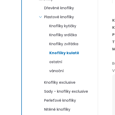
Dřevěné knoflíky
Plastové knoflíky
K
Knoflíky kytičky
K
P
Knoflíky srdíčka
T
Knoflíky zvířátka
M
Knoflíky kulaté
ostatní
B
V
vánoční
Knoflíky exclusive
Sady - knoflíky exclusive
Perleťové knoflíky
Nitěné knoflíky