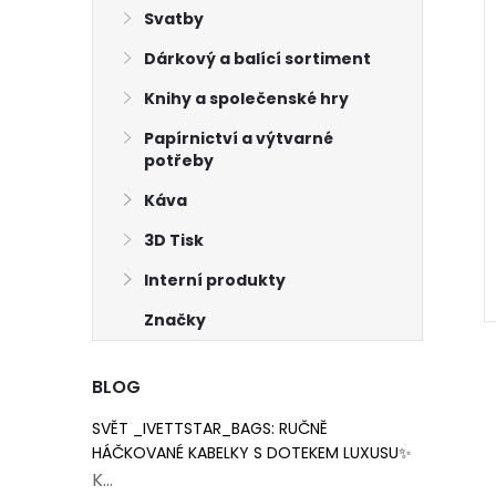
Svatby
Dárkový a balící sortiment
Knihy a společenské hry
Papírnictví a výtvarné
tka 19 mm, bílý
Knoflík kytka 17 mm,
potřeby
u
tmavě zelený s bílou
Káva
6 Kč
Skladem
6 ks
Skladem
36 ks
3D Tisk
ŠÍKU
DO KOŠÍKU
Interní produkty
Značky
BLOG
SVĚT _IVETTSTAR_BAGS: RUČNĚ
HÁČKOVANÉ KABELKY S DOTEKEM LUXUSU✨
K...