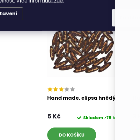
elnost.
Více informací zde.
tavení
Souhla
Hand made, elipsa hnědý
Ha
5 Kč
3 
Skladem
>75 ks
DO KOŠÍKU