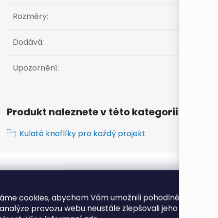
Rozměry
:
Dodává
:
Upozornění
:
Produkt naleznete v této kategorii
Kulaté knoflíky pro každý projekt
K tomuto produktu doporuč
áme cookies, abychom Vám umožnili pohodlné prohlíže
 analýze provozu webu neustále zlepšovali jeho funkce, v