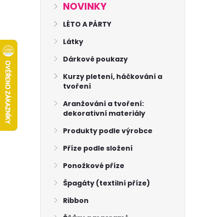
s
NOVINKY
t
LÉTO A PÁRTY
Látky
r
Dárkové poukazy
a
Kurzy pletení, háčkování a
tvoření
n
Aranžování a tvoření:
dekorativní materiály
n
Produkty podle výrobce
í
Příze podle složení
p
Ponožkové příze
Špagáty (textilní příze)
a
Ribbon