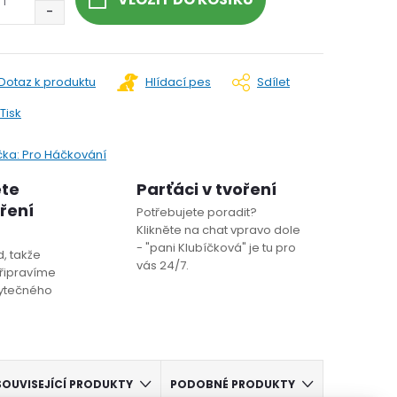
Dotaz k produktu
Hlídací pes
Sdílet
Tisk
čka:
Pro Háčkování
ete
Parťáci v tvoření
oření
Potřebujete poradit?
Klikněte na chat vpravo dole
- "pani Klubíčková" je tu pro
, takže
vás 24/7.
řipravíme
bytečného
SOUVISEJÍCÍ PRODUKTY
PODOBNÉ PRODUKTY