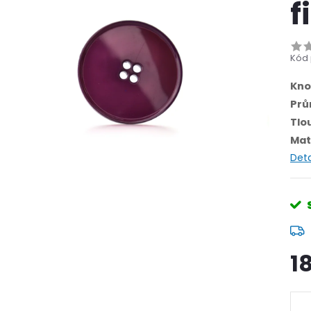
f
Kód 
Kno
Prů
Tlo
Mat
Deta
1