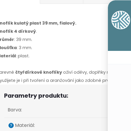
noflík kulatý plast 39 mm, fialový.
noflík 4 dírkový
.
růměr
: 39 mm.
loušťka
: 3 mm.
ateriál
: plast.
arevné
čtyřdírkové knoflíky
oživí oděvy, doplňky nebo různ
yužijete je i při tvoření a aranžování jako zdobné prvky.
Parametry produktu:
Barva
:
Materiál
:
?