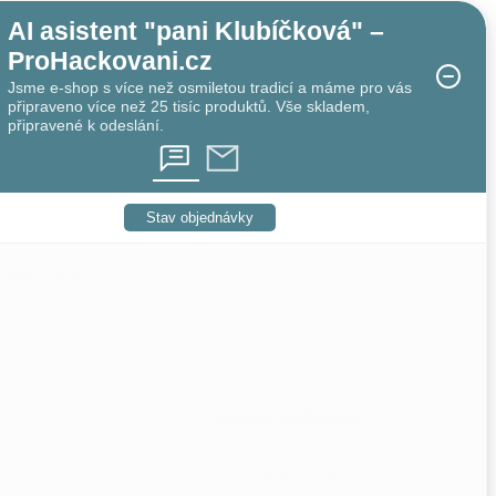
AI asistent "pani Klubíčková" –
ProHackovani.cz
Jsme e-shop s více než osmiletou tradicí a máme pro vás
připraveno více než 25 tisíc produktů. Vše skladem,
připravené k odeslání.
Stav objednávky
é dekorace.
fialová
,
oranžová
plast - akryl