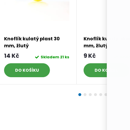
Knoflík kulatý plast 30
Knoflík kulatý plas
mm, žlutý
mm, žlutý
14 Kč
9 Kč
Skladem
21 ks
Skl
DO KOŠÍKU
DO KOŠÍKU