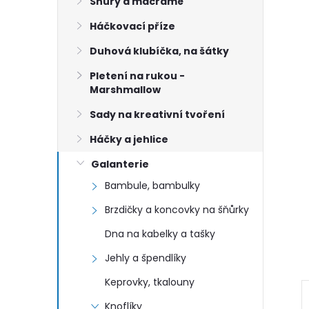
n
Šňůry a macramé
Háčkovací příze
e
Duhová klubíčka, na šátky
l
Pletení na rukou -
Marshmallow
Sady na kreativní tvoření
Háčky a jehlice
Galanterie
Bambule, bambulky
Brzdičky a koncovky na šňůrky
Dna na kabelky a tašky
Jehly a špendlíky
Keprovky, tkalouny
Knoflíky