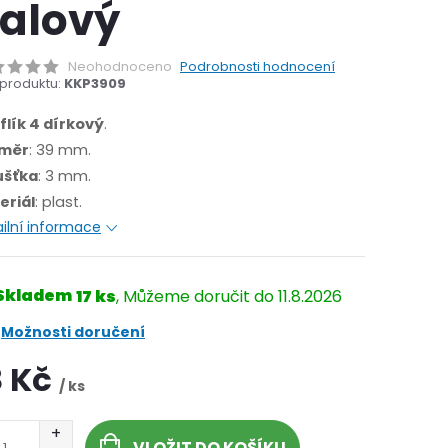
ialový
Neohodnoceno
Podrobnosti hodnocení
produktu:
KKP3909
flík 4 dírkový
.
měr
: 39 mm.
ušťka
: 3 mm.
eriál
: plast.
ilní informace
Skladem
17 ks
11.8.2026
Možnosti doručení
8 Kč
/ ks
VLOŽIT DO KOŠÍKU