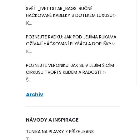
SVĚT _IVETTSTAR_BAGS: RUČNĚ
HÁČKOVANÉ KABELKY S DOTEKEM LUXUSU✨
K...
jednošňůrová
Brzdička jednošňůrová
POZNEJTE RADKU: JAK POD JEJÍMA RUKAMA
á
neon žlutá
OŽÍVAJÍ HÁČKOVANÍ PLYŠÁCI A DOPLŇKY✨
K...
8 Kč
Skladem
18 ks
Skladem
25 ks
POZNEJTE VERONIKU: JAK SE V JEJÍM ŠICÍM
ŠÍKU
DO KOŠÍKU
CIRKUSU TVOŘÍ S KLIDEM A RADOSTÍ ✨
Š...
Archiv
NÁVODY A INSPIRACE
TUNIKA NA PLAVKY Z PŘÍZE JEANS
T...