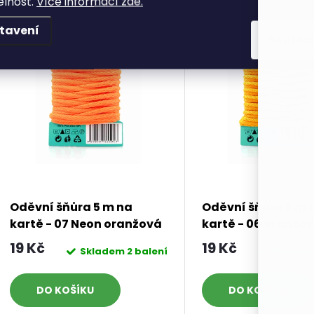
elnost.
Více informací zde.
tavení
Souhla
Oděvní šňůra 5 m na
Oděvní šňůra 5 m 
kartě - 07 Neon oranžová
kartě - 06 oranžo
19 Kč
19 Kč
Skladem
2 balení
Sklade
DO KOŠÍKU
DO KOŠÍKU