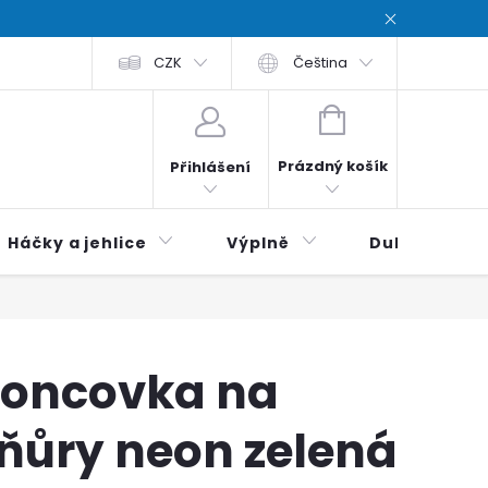
chodní podmínky
CZK
Zásady ochrana osobních údajů / Privacy poli
Čeština
NÁKUPNÍ
KOŠÍK
Prázdný košík
Přihlášení
Háčky a jehlice
Výplně
Duhová klubí
oncovka na
ňůry neon zelená