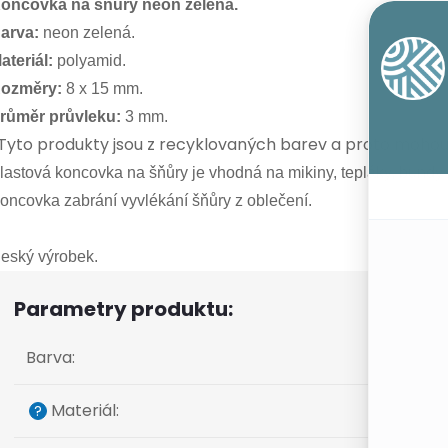
oncovka na šňůry neon zelená.
arva:
neon zelená.
ateriál:
polyamid.
ozměry:
8 x 15 mm.
růměr průvleku:
3 mm.
yto produkty jsou z recyklovaných barev a proto mohou
lastová koncovka na šňůry je vhodná na mikiny, tepláky, bundy 
oncovka zabrání vyvlékání šňůry z oblečení.
eský výrobek.
Parametry produktu:
Barva
:
Materiál
:
?