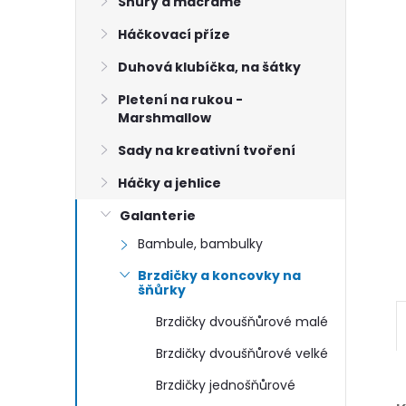
n
Šňůry a macramé
Háčkovací příze
e
Duhová klubíčka, na šátky
l
Pletení na rukou -
Marshmallow
Sady na kreativní tvoření
Háčky a jehlice
Galanterie
Bambule, bambulky
Brzdičky a koncovky na
šňůrky
Brzdičky dvoušňůrové malé
Brzdičky dvoušňůrové velké
Brzdičky jednošňůrové