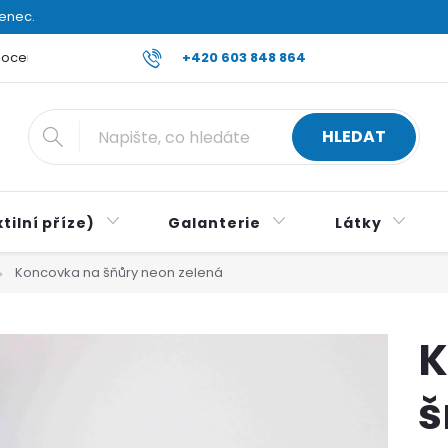
venec.
ocení obchodu
Reklamace a vrácení zboží
+420 603 848 864
Všeobecné ob
HLEDAT
tilní příze)
Galanterie
Látky
Koncovka na šňůry neon zelená
K
š