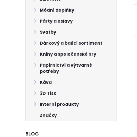
Módní doplňky
Párty a oslavy
Svatby
Dárkový a balící sortiment
Knihy a společenské hry
Papírnictví a výtvarné
potřeby
Káva
3D Tisk
Interní produkty
Značky
BLOG