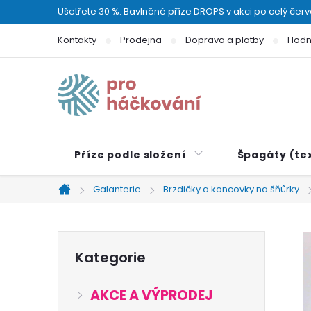
Přejít
Ušetřete 30 %. Bavlněné příze DROPS v akci po celý čer
na
Kontakty
Prodejna
Doprava a platby
Hodn
obsah
Příze podle složení
Špagáty (tex
Galanterie
Brzdičky a koncovky na šňůrky
Domů
P
Přeskočit
Kategorie
kategorie
o
AKCE A VÝPRODEJ