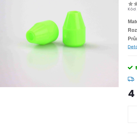
Kód 
Mate
Roz
Prů
Deta
4