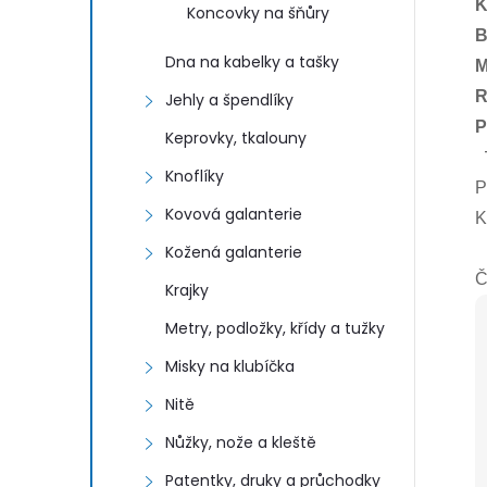
K
Koncovky na šňůry
B
Dna na kabelky a tašky
M
R
Jehly a špendlíky
P
Keprovky, tkalouny
T
Knoflíky
P
Kovová galanterie
K
Kožená galanterie
Č
Krajky
Metry, podložky, křídy a tužky
Misky na klubíčka
Nitě
Nůžky, nože a kleště
Patentky, druky a průchodky