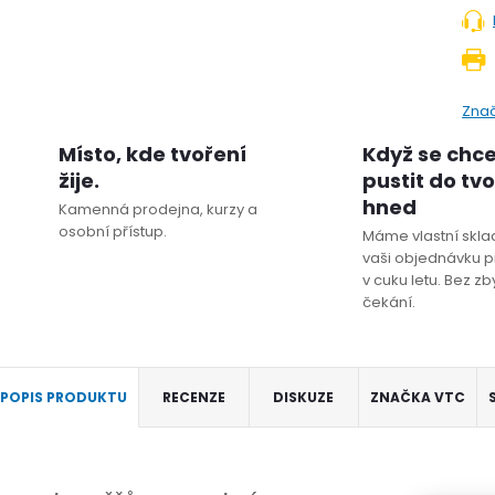
Zna
Místo, kde tvoření
Když se chc
žije.
pustit do tv
hned
Kamenná prodejna, kurzy a
osobní přístup.
Máme vlastní sklad
vaši objednávku p
v cuku letu. Bez z
čekání.
POPIS PRODUKTU
RECENZE
DISKUZE
ZNAČKA
VTC