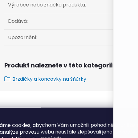
Výrobce nebo značka produktu
:
Dodává
:
Upozornění
:
Produkt naleznete v této kategorii
Brzdičky a koncovky na šňůrky
K tomuto produktu doporuč
áme cookies, abychom Vám umožnili pohodlné prohlíže
 analýze provozu webu neustále zlepšovali jeho funkce, v