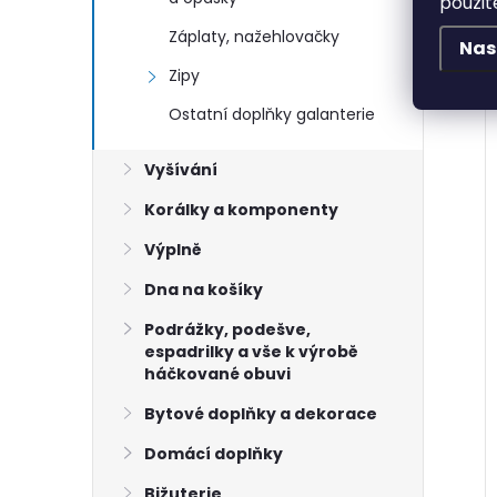
použit
Záplaty, nažehlovačky
Nas
Zipy
Ostatní doplňky galanterie
Vyšívání
Korálky a komponenty
Výplně
Dna na košíky
ůra 5 m na
Oděvní bavlněná šňůra
Podrážky, podešve,
espadrilky a vše k výrobě
bílá
Ø10 -12 mm červená
háčkované obuvi
18 Kč
Skladem
6 balení
Skladem
25,97 m
Bytové doplňky a dekorace
Domácí doplňky
ŠÍKU
DO KOŠÍKU
Bižuterie