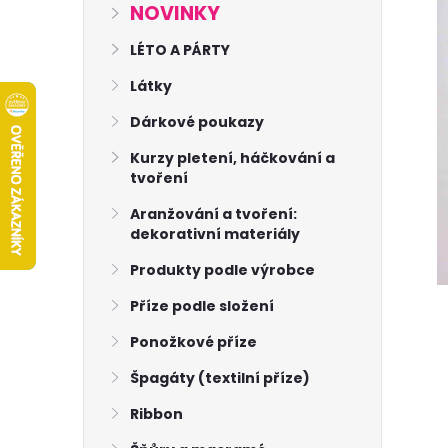
s
NOVINKY
t
LÉTO A PÁRTY
Látky
r
Dárkové poukazy
a
Kurzy pletení, háčkování a
tvoření
n
Aranžování a tvoření:
dekorativní materiály
n
Produkty podle výrobce
í
Příze podle složení
p
Ponožkové příze
Špagáty (textilní příze)
a
Ribbon