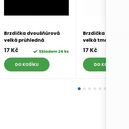
Brzdička dvoušňůrová
Brzdička dvoušňů
velká průhledná
velká tmavě zelen
17 Kč
17 Kč
Skladem
24 ks
Skl
DO KOŠÍKU
DO KOŠÍKU