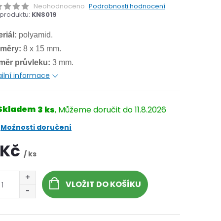
Neohodnoceno
Podrobnosti hodnocení
produktu:
KNS019
riál:
polyamid.
měry:
8 x 15 mm.
měr průvleku:
3 mm.
ilní informace
Skladem
3 ks
11.8.2026
Možnosti doručení
 Kč
/ ks
VLOŽIT DO KOŠÍKU