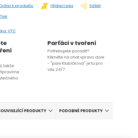
Dotaz k produktu
Hlídací pes
Sdílet
Tisk
čka:
VTC
ete
Parťáci v tvoření
oření
Potřebujete poradit?
Klikněte na chat vpravo dole
- "pani Klubíčková" je tu pro
, takže
vás 24/7.
řipravíme
bytečného
SOUVISEJÍCÍ PRODUKTY
PODOBNÉ PRODUKTY