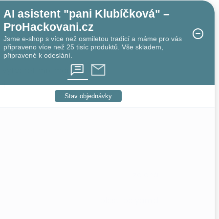
AI asistent "pani Klubíčková" –
ProHackovani.cz
Jsme e-shop s více než osmiletou tradicí a máme pro vás
připraveno více než 25 tisíc produktů. Vše skladem,
připravené k odeslání.
 vytvářet mramorový efekt.
aj.
Stav objednávky
zelená
plast
,
polyamid