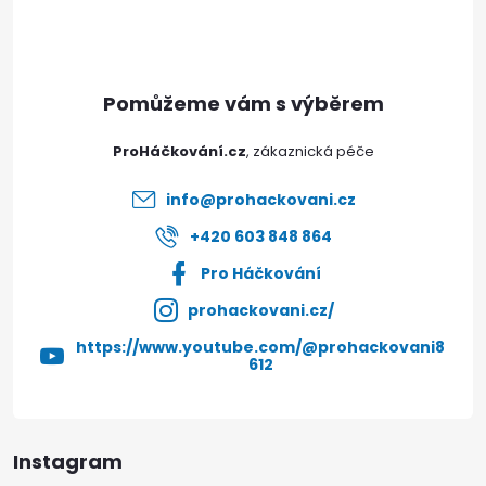
p
a
t
ProHáčkování.cz
í
info
@
prohackovani.cz
+420 603 848 864
Pro Háčkování
prohackovani.cz/
https://www.youtube.com/@prohackovani8
612
Instagram