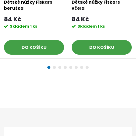
Dětské nůžky Fiskars
Dětské nůžky Fiskars
beruška
včela
84 Kč
84 Kč
Skladem
1 ks
Skladem
1 ks
DO KOŠÍKU
DO KOŠÍKU
Z
Doprava a platby
Prodejna
Blog a návody
á
Poslat