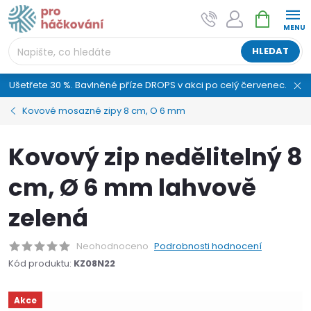
Přejít
NÁKUPNÍ
AI asistent "pani Klubíčková" –
na
KOŠÍK
ProHackovani.cz
obsah
Jsme e-shop s více než osmiletou tradicí a máme pro
HLEDAT
vás připraveno více než 25 tisíc produktů. Vše skladem,
připravené k odeslání.
Ušetřete 30 %. Bavlněné příze DROPS v akci po celý červenec.
Kovové mosazné zipy 8 cm, O 6 mm
Kovový zip nedělitelný 8
cm, Ø 6 mm lahvově
zelená
Neohodnoceno
Podrobnosti hodnocení
Kód produktu:
KZ08N22
Akce