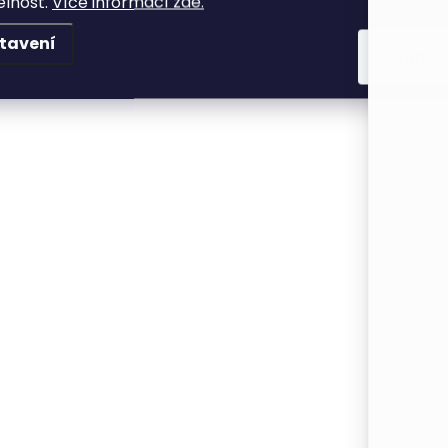
elnost.
Více informací zde.
tavení
Souhla