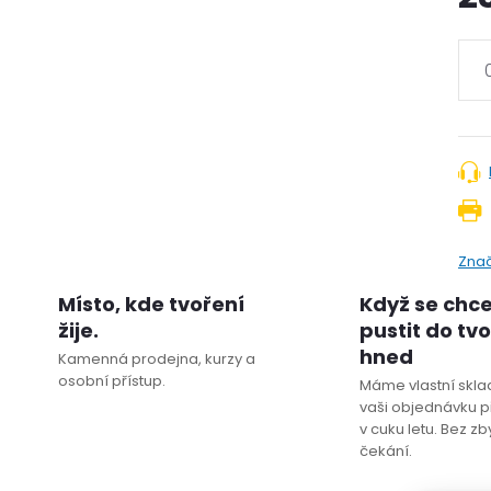
Zna
Místo, kde tvoření
Když se chc
žije.
pustit do tv
hned
Kamenná prodejna, kurzy a
osobní přístup.
Máme vlastní sklad
vaši objednávku p
v cuku letu. Bez z
čekání.