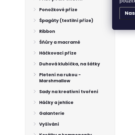
použit
Ponožkové příze
Nas
Špagáty (textilní příze)
Ribbon
Šňůry a macramé
Háčkovací příze
Duhová klubíčka, na šátky
Pletení na rukou -
Marshmallow
Sady na kreativní tvoření
Háčky a jehlice
Galanterie
Vyšívání