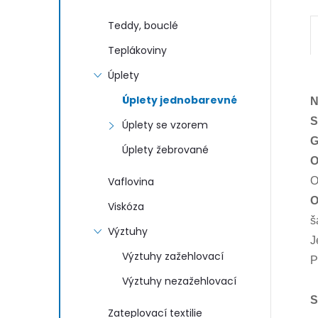
Teddy, bouclé
Teplákoviny
Úplety
Úplety jednobarevné
N
S
Úplety se vzorem
G
Úplety žebrované
O
Vaflovina
O
O
Viskóza
š
Výztuhy
J
Výztuhy zažehlovací
P
Výztuhy nezažehlovací
S
Zateplovací textilie