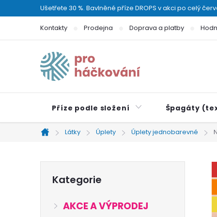
Přejít
Ušetřete 30 %. Bavlněné příze DROPS v akci po celý čer
na
Kontakty
Prodejna
Doprava a platby
Hodn
obsah
Příze podle složení
Špagáty (tex
Látky
Úplety
Úplety jednobarevné
N
Domů
P
Přeskočit
Kategorie
kategorie
o
AKCE A VÝPRODEJ