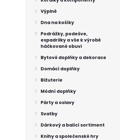
Korálky a komponenty
Výplně
Dna na košíky
Podrážky, podešve,
espadrilky a vše k výrobě
háčkované obuvi
Bytové doplňky a dekorace
Domácí doplňky
Bižuterie
Módní doplňky
Párty a oslavy
Svatby
Dárkový a balící sortiment
Knihy a společenské hry