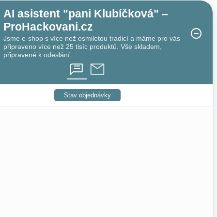
AI asistent "pani Klubíčková" –
DISKUZE
ProHackovani.cz
Jsme e-shop s více než osmiletou tradicí a máme pro vás
připraveno více než 25 tisíc produktů. Vše skladem,
připravené k odeslání.
Stav objednávky
 do šířky i do délky. Využijete např. na šití triček,
 oblečení apod.
horké vody).