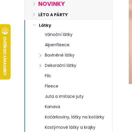
s
NOVINKY
t
LÉTO A PÁRTY
Látky
r
Vánoční látky
a
Alpenfleece
Bavlněné látky
n
Dekorační látky
n
Filc
í
Fleece
Juta a imitace juty
p
Kanava
a
Kočárkoviny, látky na kočárky
Kostýmové látky a krajky