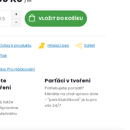
/ m
VLOŽIT DO KOŠÍKU
Dotaz k produktu
Hlídací pes
Sdílet
Tisk
čka:
Pro Háčkování
ete
Parťáci v tvoření
oření
Potřebujete poradit?
Klikněte na chat vpravo dole
- "pani Klubíčková" je tu pro
, takže
vás 24/7.
řipravíme
bytečného