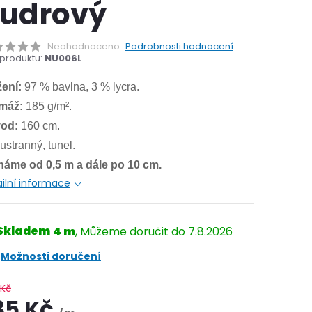
udrový
Neohodnoceno
Podrobnosti hodnocení
produktu:
NU006L
žení:
97 % bavlna, 3 % lycra.
máž:
185 g/m².
od:
160 cm.
stranný, tunel.
íháme od 0,5 m a dále po 10 cm.
ilní informace
Skladem
4 m
7.8.2026
Možnosti doručení
 Kč
35 Kč