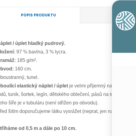
POPIS PRODUKTU
RECENZE
áplet / úplet hladký pudrový.
ložení:
97 % bavlna, 3 % lycra.
ramáž:
185 g/m².
bvod:
160 cm.
boustranný, tunel.
boulící elastický náplet / úplet
je velmi příjemný na dotek. Pruží
atů, tunik, šortek, legín, dětského oblečení, pásů na těhotenské
eho šíře je v tubuláru (není střižen po obvodu).
řed šitím doporučujeme látku vysrážet (neprat, jen namočit do 
tříháme od 0,5 m a dále po 10 cm.