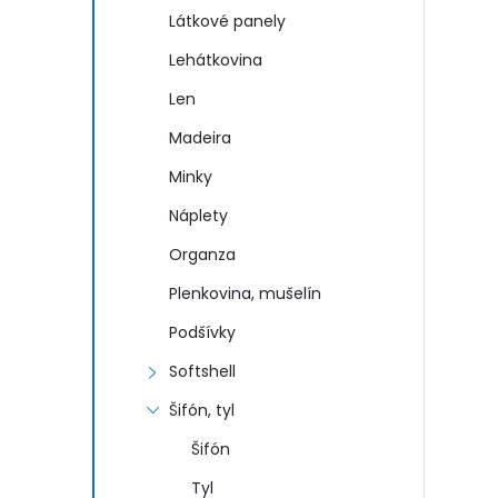
n
Látkové panely
e
Lehátkovina
Len
l
Madeira
Minky
Náplety
Organza
Plenkovina, mušelín
Podšívky
Softshell
Šifón, tyl
Šifón
Tyl