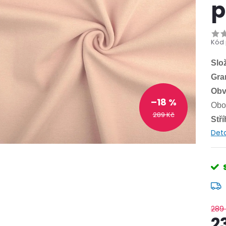
p
Kód 
Slo
Gra
Obv
–18 %
Obou
289 Kč
Stř
Deta
289
2