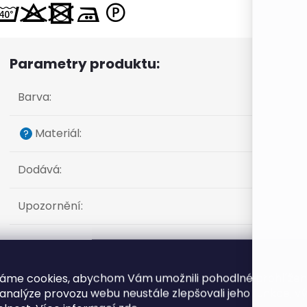
Parametry produktu:
Barva
:
Materiál
:
?
Dodává
:
Upozornění
:
Produkt naleznete v této kategorii
áme cookies, abychom Vám umožnili pohodlné prohlíže
 analýze provozu webu neustále zlepšovali jeho funkce, v
Úplety jednobarevné