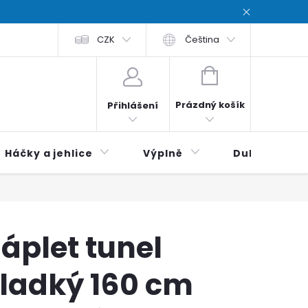
chodní podmínky
CZK
Zásady ochrana osobních údajů / Privacy poli
Čeština
NÁKUPNÍ
KOŠÍK
Prázdný košík
Přihlášení
Háčky a jehlice
Výplně
Duhová klubí
áplet tunel
ladký 160 cm