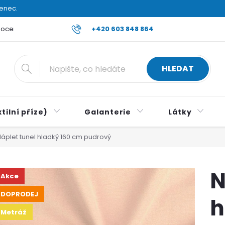
venec.
ocení obchodu
Reklamace a vrácení zboží
+420 603 848 864
Všeobecné ob
HLEDAT
tilní příze)
Galanterie
Látky
áplet tunel hladký 160 cm pudrový
N
Akce
DOPRODEJ
h
Metráž