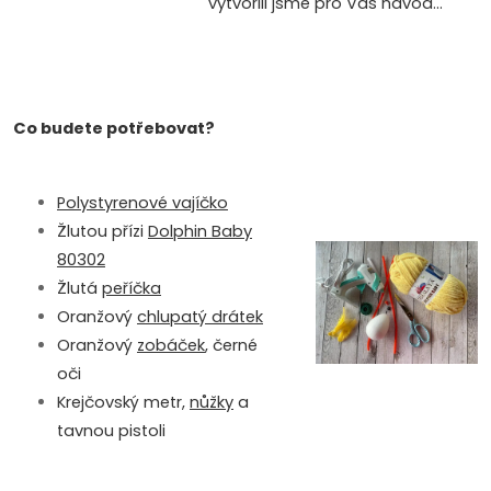
vytvořili jsme pro Vás návod...
Co budete potřebovat?
Polystyrenové vajíčko
Žlutou přízi
Dolphin Baby
80302
Žlutá
peříčka
Oranžový
chlupatý drátek
Oranžový
zobáček
, černé
oči
Krejčovský metr,
nůžky
a
tavnou pistoli