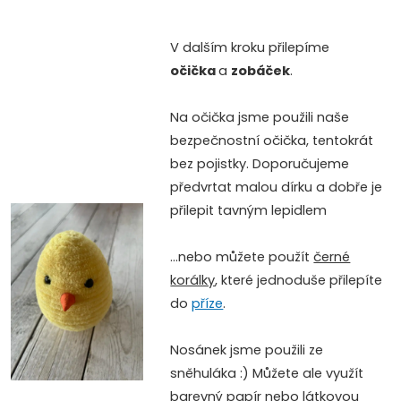
V dalším kroku přilepíme
očička
a
zobáček
.
Na očička jsme použili naše
bezpečnostní očička, tentokrát
bez pojistky. D
oporučujeme
předvrtat malou dírku a dobře je
přilepit tavným lepidlem
...nebo můžete použít
černé
korálky
, které jednoduše přilepíte
do
příze
.
Nosánek jsme použili ze
sněhuláka :) Můžete ale využít
barevný papír nebo
látkovou