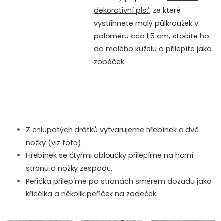
dekorativní plsť
, ze které
vystřihnete malý půlkroužek v
poloměru cca 1,5 cm, stočíte ho
do malého kuželu a přilepíte jako
zobáček.
Z
chlupatých drátků
vytvarujeme hřebínek a dvě
nožky (viz foto).
Hřebínek se čtyřmi obloučky přilepíme na horní
stranu a nožky zespodu.
Peříčka přilepíme po stranách směrem dozadu jako
křidélka a několik peříček na zadeček.