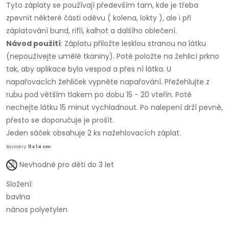
Tyto záplaty se používají především tam, kde je třeba
zpevnit některé části oděvu ( kolena, lokty ), ale i při
záplatování bund, riflí, kalhot a dalšího oblečení.
Návod použití
: Záplatu přiložte lesklou stranou na látku
(nepoužívejte umělé tkaniny). Poté položte na žehlicí prkno
tak, aby aplikace byla vespod a přes ní látka. U
napařovacích žehliček vypněte napařování. Přežehlujte z
rubu pod větším tlakem po dobu 15 - 20 vteřin. Poté
nechejte látku 15 minut vychladnout. Po nalepení drží pevně,
přesto se doporučuje je prošít.
Jeden sáček obsahuje 2 ks nažehlovacích záplat.
Rozměry:
11 x 14 cm
Nevhodné pro děti do 3 let
Složení:
bavlna
nános polyetylen