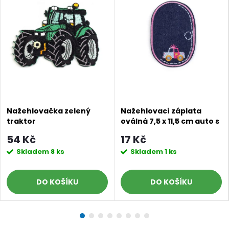
Nažehlovačka zelený
Nažehlovací záplata
traktor
oválná 7,5 x 11,5 cm auto s
růžovým obšitím
54 Kč
17 Kč
Skladem
8 ks
Skladem
1 ks
DO KOŠÍKU
DO KOŠÍKU