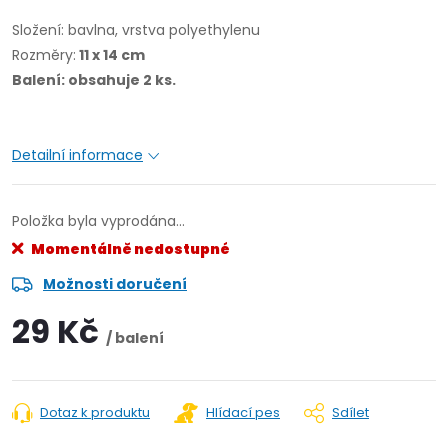
Složení: bavlna, vrstva polyethylenu
Rozměry:
11 x 14 cm
Balení: obsahuje 2 ks.
Detailní informace
Položka byla vyprodána…
Momentálně nedostupné
Možnosti doručení
29 Kč
/ balení
Dotaz k produktu
Hlídací pes
Sdílet