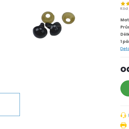
Kód 
Mat
Prů
Dél
1 pá
Deta
o