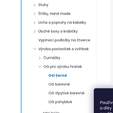
Stuhy
Štítky, Hand made
Ucha a popruhy na kabelky
Úložné boxy a krabičky
Vypínací podložky na čtverce
Výroba postaviček a zvířátek
Čumáčky
Oči pro výrobu hraček
Oči černé
Oči barevné
Oči třpytivé barevné
Oči pohyblivé
Použív
a díky