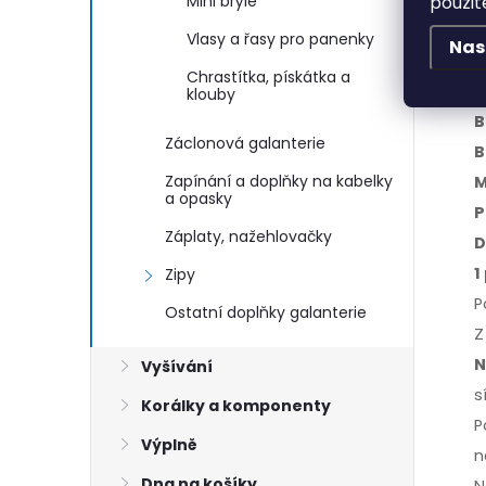
použit
Mini brýle
Vlasy a řasy pro panenky
Nas
Chrastítka, pískátka a
klouby
B
Záclonová galanterie
B
Zapínání a doplňky na kabelky
M
a opasky
P
Záplaty, nažehlovačky
D
1
Zipy
P
Ostatní doplňky galanterie
Z
N
Vyšívání
s
Korálky a komponenty
P
Výplně
n
Dna na košíky