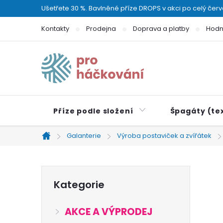
Přejít
Ušetřete 30 %. Bavlněné příze DROPS v akci po celý čer
na
Kontakty
Prodejna
Doprava a platby
Hodn
obsah
Příze podle složení
Špagáty (tex
Galanterie
Výroba postaviček a zvířátek
Domů
P
Přeskočit
Kategorie
kategorie
o
AKCE A VÝPRODEJ