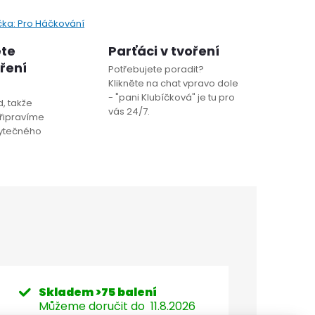
čka:
Pro Háčkování
ete
Parťáci v tvoření
oření
Potřebujete poradit?
Klikněte na chat vpravo dole
- "pani Klubíčková" je tu pro
, takže
vás 24/7.
řipravíme
bytečného
Skladem
>75 balení
Můžeme doručit do
11.8.2026