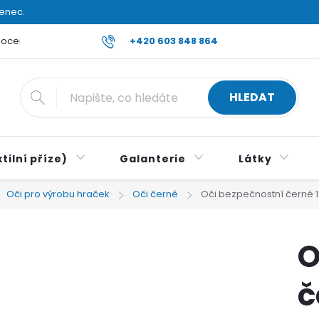
venec.
ocení obchodu
Reklamace a vrácení zboží
+420 603 848 864
Všeobecné ob
HLEDAT
tilní příze)
Galanterie
Látky
Oči pro výrobu hraček
Oči černé
Oči bezpečnostní černé 
O
č