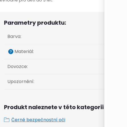
evhodné pro děti do 3 let.
Parametry produktu:
Barva
:
Materiál
:
?
Dovozce
:
Upozornění
:
Produkt naleznete v této kategorii
Černé bezpečnostní oči