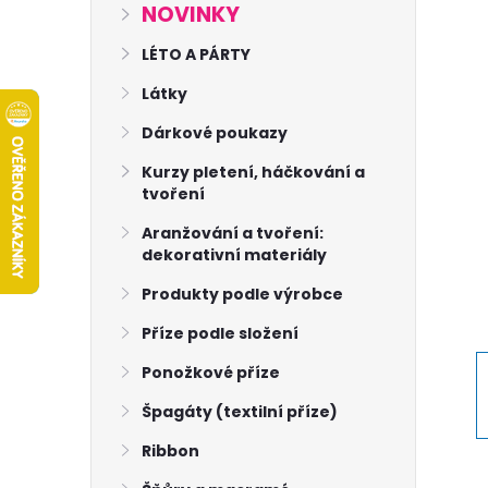
s
NOVINKY
t
LÉTO A PÁRTY
Látky
r
Dárkové poukazy
a
Kurzy pletení, háčkování a
tvoření
n
Aranžování a tvoření:
dekorativní materiály
n
Produkty podle výrobce
í
Příze podle složení
p
Ponožkové příze
Špagáty (textilní příze)
a
Ribbon