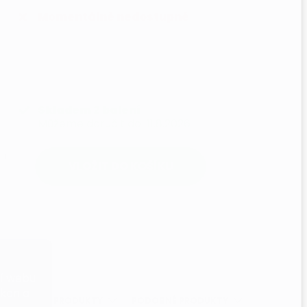
Momentálně nedostupné
Skladem
2 balení
Můžeme doručit do
11.8.2026
VLOŽIT DO KOŠÍKU
ní webu
ýkon a
SOUVISEJÍCÍ PRODUKTY
PODOBNÉ PRODUKTY