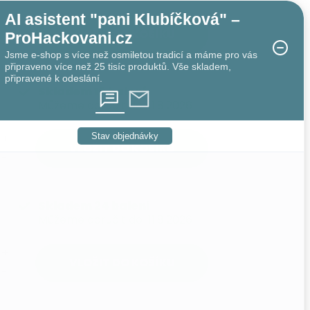
AI asistent "pani Klubíčková" –
VLOŽIT DO KOŠÍKU
ProHackovani.cz
Jsme e-shop s více než osmiletou tradicí a máme pro vás
připraveno více než 25 tisíc produktů. Vše skladem,
připravené k odeslání.
Skladem
13 balení
Můžeme doručit do
11.8.2026
Stav objednávky
VLOŽIT DO KOŠÍKU
Skladem
24 balení
Můžeme doručit do
11.8.2026
VLOŽIT DO KOŠÍKU