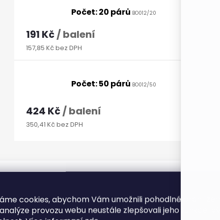
Počet: 20 párů
BO012/20
191 Kč
/ balení
157,85 Kč bez DPH
Počet: 50 párů
BO012/50
424 Kč
/ balení
350,41 Kč bez DPH
áme cookies, abychom Vám umožnili pohodlné prohlíže
 analýze provozu webu neustále zlepšovali jeho funkce, v
POPIS PRODUKTU
RECENZE (4)
DISKUZE