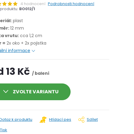
4 hodnocení
Podrobnosti hodnocení
produktu:
BO012/1
eriál:
plast
měr:
12 mm
ka vrutu:
cca 1,2 cm
r =
2x oko + 2x pojistka
ilní informace
d
13 Kč
/ balení
ZVOLTE VARIANTU
Dotaz k produktu
Hlídací pes
Sdílet
Tisk