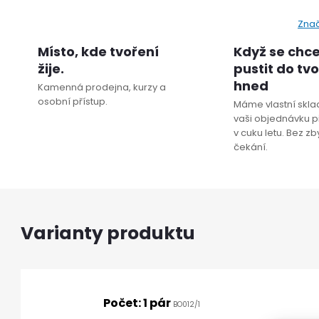
Zna
Místo, kde tvoření
Když se chc
žije.
pustit do tv
hned
Kamenná prodejna, kurzy a
osobní přístup.
Máme vlastní sklad
vaši objednávku p
v cuku letu. Bez z
čekání.
Počet: 1 pár
BO012/1