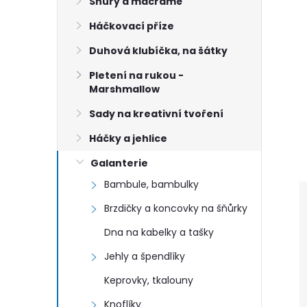
n
Šňůry a macramé
Háčkovací příze
e
Duhová klubíčka, na šátky
l
Pletení na rukou -
Marshmallow
Sady na kreativní tvoření
Háčky a jehlice
Galanterie
Bambule, bambulky
Brzdičky a koncovky na šňůrky
Dna na kabelky a tašky
Jehly a špendlíky
Keprovky, tkalouny
Knoflíky