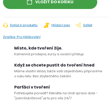
VLOŽIT DO KOŠÍKU
Dotaz k produktu
Hlídací pes
Sdílet
Značka:
Pro Háčkování
Místo, kde tvoření žije.
Kamenná prodejna, kurzy a osobní přístup.
Když se chcete pustit do tvoření hned
Máme vlastní sklad, takže vaši objednávku připravíme
v cuku letu. Bez zbytečného čekání.
Parťáci v tvoření
Potřebujete poradit? Klikněte na chat vpravo dole -
"pani Klubíčková" je tu pro vás 24/7.