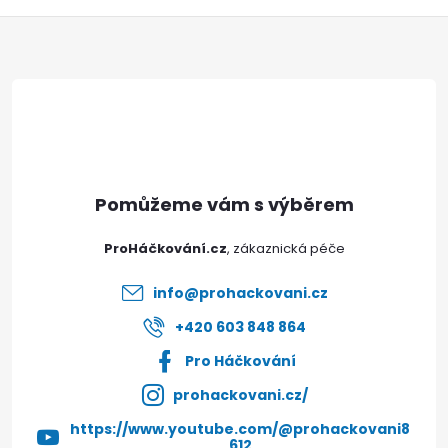
Doprava a platby
Prodejna
Blog a návody
Z
Poslat
á
p
a
t
ProHáčkování.cz
í
info
@
prohackovani.cz
+420 603 848 864
Pro Háčkování
prohackovani.cz/
https://www.youtube.com/@prohackovani8
612