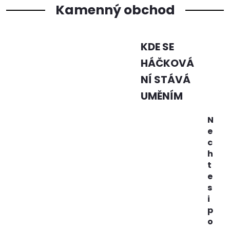
Kamenný obchod
KDE SE
HÁČKOVÁ
NÍ STÁVÁ
UMĚNÍM
N
e
c
h
t
e
s
i
p
o