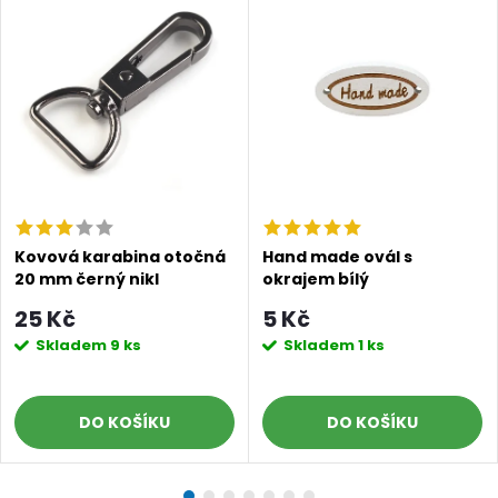
Doprava a platby
Prodejna
Blog a návody
Poslat
Kovová karabina otočná
Hand made ovál s
20 mm černý nikl
okrajem bílý
25 Kč
5 Kč
Skladem
9 ks
Skladem
1 ks
DO KOŠÍKU
DO KOŠÍKU