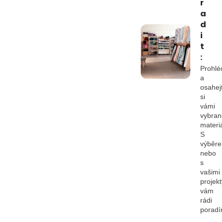
r
a
d
i
t
:
Prohlé
a
osahej
si
vámi
vybran
materiá
S
výběr
nebo
s
vašimi
projekt
vám
rádi
porad