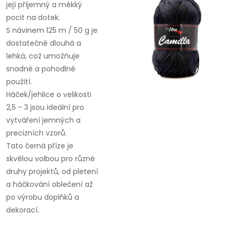
její příjemný a měkký
pocit na dotek.
S návinem 125 m / 50 g je
dostatečně dlouhá a
lehká, což umožňuje
snadné a pohodlné
použití.
Háček/jehlice o velikosti
2,5 - 3 jsou ideální pro
vytváření jemných a
precizních vzorů.
Tato černá příze je
skvělou volbou pro různé
druhy projektů, od pletení
a háčkování oblečení až
po výrobu doplňků a
dekorací.