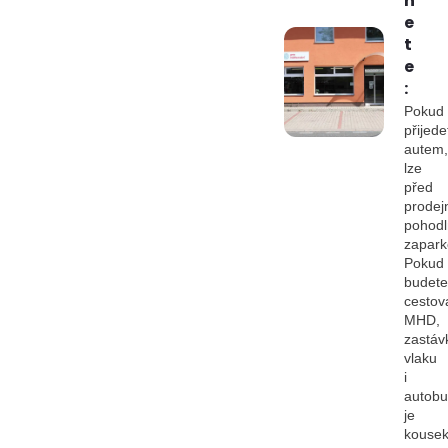
n
e
t
e
:
Pokud
přijede
autem,
lze
před
prodej
pohod
zapark
Pokud
budete
cestov
MHD,
zastáv
vlaku
i
autob
je
kouse