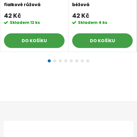
fialkově růžová
béžová
42 Kč
42 Kč
Skladem
12 ks
Skladem
4 ks
DO KOŠÍKU
DO KOŠÍKU
Z
á