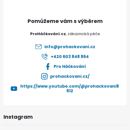
p
a
t
ProHáčkování.cz
í
info
@
prohackovani.cz
+420 603 848 864
Pro Háčkování
prohackovani.cz/
https://www.youtube.com/@prohackovani8
612
Instagram