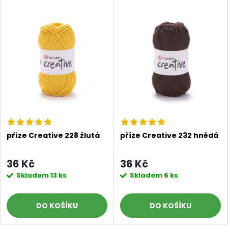
příze Creative 228 žlutá
příze Creative 232 hnědá
36 Kč
36 Kč
Skladem
13 ks
Skladem
6 ks
DO KOŠÍKU
DO KOŠÍKU
Doprava a platby
Prodejna
Blog a návody