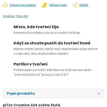
Dotaz k produktu
Hlídací pes
Sdílet
Značka:
Yarn Art
Místo, kde tvoření žije.
Kamenná prodejna, kurzy a osobní přístup.
Když se chcete pustit do tvoření hned
Máme vlastní sklad, takže vaši objednávku připravíme
v cuku letu. Bez zbytečného čekání.
Parťáci v tvoření
Potřebujete poradit? Klikněte na chat vpravo dole -
"pani Klubíčková" je tu pro vás 24/7.
Popis produktu
příze Creative 224 světle žlutá.