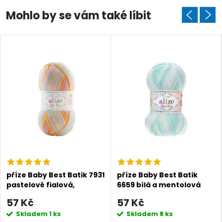
příze Baby Best Batik 7931
příze Baby Best Batik
pastelově fialová,
6659 bílá a mentolová
růžová, oranžová
57 Kč
57 Kč
Skladem
1 ks
Skladem
8 ks