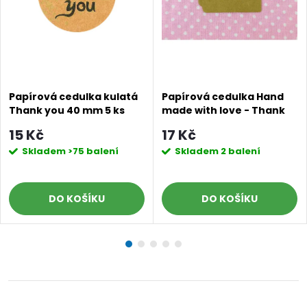
Papírová cedulka kulatá
Papírová cedulka Hand
Thank you 40 mm 5 ks
made with love - Thank
you hnědá 5x3 cm 5 ks
15 Kč
17 Kč
Skladem
>75 balení
Skladem
2 balení
DO KOŠÍKU
DO KOŠÍKU