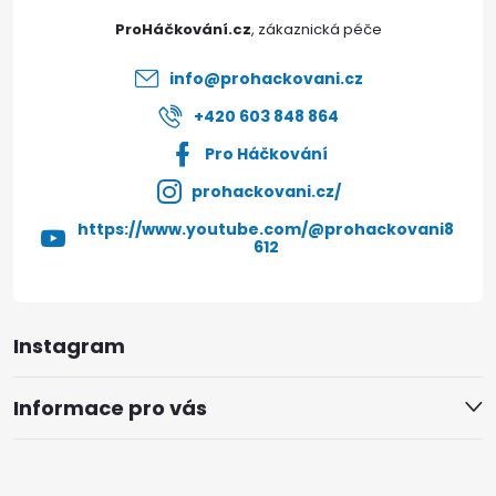
t
ProHáčkování.cz
í
info
@
prohackovani.cz
+420 603 848 864
Pro Háčkování
prohackovani.cz/
https://www.youtube.com/@prohackovani8
612
Instagram
Informace pro vás