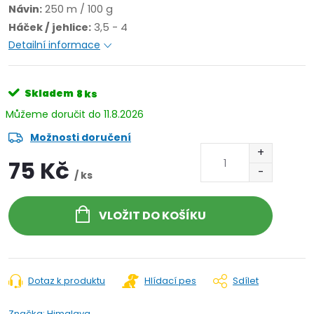
Návin:
250 m / 100 g
Háček / jehlice:
3,5 - 4
Detailní informace
Skladem
8 ks
11.8.2026
Možnosti doručení
75 Kč
/ ks
VLOŽIT DO KOŠÍKU
Dotaz k produktu
Hlídací pes
Sdílet
Značka:
Himalaya