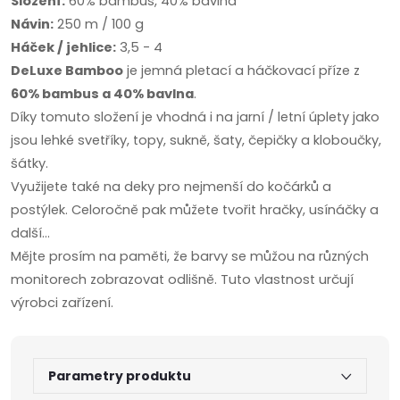
Složení:
60% bambus, 40% bavlna
Návin:
250 m / 100 g
Háček / jehlice:
3,5 - 4
DeLuxe Bamboo
je jemná pletací a háčkovací příze z
60% bambus a 40% bavlna
.
Díky tomuto složení je vhodná i na jarní / letní úplety jako
jsou lehké svetříky, topy, sukně, šaty, čepičky a kloboučky,
šátky.
Využijete také na deky pro nejmenší do kočárků a
postýlek. Celoročně pak můžete tvořit hračky, usínáčky a
další...
Mějte prosím na paměti, že barvy se můžou na různých
monitorech zobrazovat odlišně. Tuto vlastnost určují
výrobci zařízení.
Parametry produktu