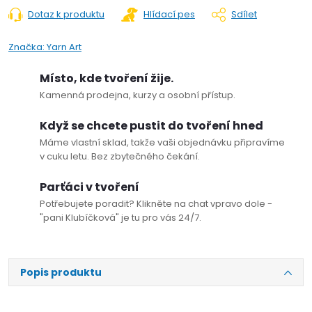
Dotaz k produktu
Hlídací pes
Sdílet
Značka:
Yarn Art
Místo, kde tvoření žije.
Kamenná prodejna, kurzy a osobní přístup.
Když se chcete pustit do tvoření hned
Máme vlastní sklad, takže vaši objednávku připravíme
v cuku letu. Bez zbytečného čekání.
Parťáci v tvoření
Potřebujete poradit? Klikněte na chat vpravo dole -
"pani Klubíčková" je tu pro vás 24/7.
Popis produktu