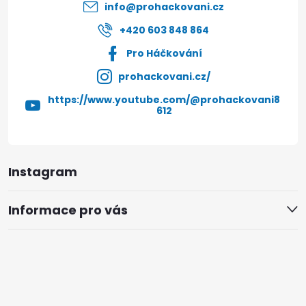
í
info
@
prohackovani.cz
+420 603 848 864
Pro Háčkování
prohackovani.cz/
https://www.youtube.com/@prohackovani8
612
Instagram
Informace pro vás