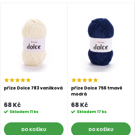
příze Dolce 783 vanilková
příze Dolce 756 tmavě
modrá
68 Kč
68 Kč
Skladem
11 ks
Skladem
17 ks
DO KOŠÍKU
DO KOŠÍKU
Doprava a platby
Prodejna
Blog a návody