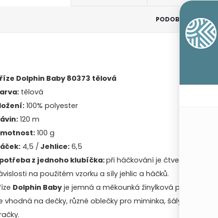
PODOBNÉ PRODUK
říze Dolphin Baby 80373 tělová
arva:
tělová
ložení:
100% polyester
ávin:
120 m
motnost:
100 g
áček:
4,5 /
Jehlice:
6,5
potřeba z jednoho klubíčka:
při háčkování je čtverec cca 30
ávislosti na použitém vzorku a síly jehlic a háčků.
říze
Dolphin Baby
je jemná a měkounká žinylková příze vysoké
e vhodná na dečky, různé oblečky pro miminka, šály, nákrčníky, 
račky.