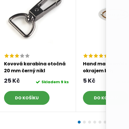
Kovová karabina otočná
Hand made ovál s
20 mm černý nikl
okrajem bílý
25 Kč
5 Kč
Skladem
9 ks
Sk
DO KOŠÍKU
DO KOŠÍKU