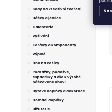
Marshmallow
použit
Sady na kreativní tvoření
Nas
Háčky a jehlice
Galanterie
Vyšívání
Korálky a komponenty
Výplně
Dna na košíky
Podrážky, podešve,
espadrilky a vše k výrobě
háčkované obuvi
Bytové doplňky a dekorace
Domácí doplňky
Bižuterie