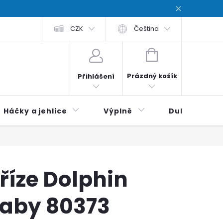
chodní podmínky
CZK
Zásady ochrana osobních údajů / Privacy poli
Čeština
NÁKUPNÍ
KOŠÍK
Prázdný košík
Přihlášení
Háčky a jehlice
Výplně
Duhová klubí
říze Dolphin
aby 80373