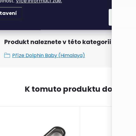
elnost.
Více informací zde.
tavení
Dodává
:
Souhla
Produkt naleznete v této kategorii
Příze Dolphin Baby (Himalaya)
K tomuto produktu doporuč