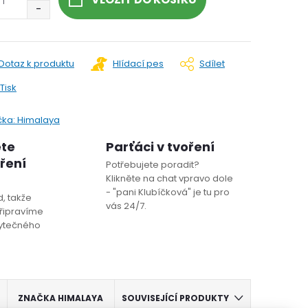
Dotaz k produktu
Hlídací pes
Sdílet
Tisk
čka:
Himalaya
ete
Parťáci v tvoření
oření
Potřebujete poradit?
Klikněte na chat vpravo dole
- "pani Klubíčková" je tu pro
, takže
vás 24/7.
řipravíme
bytečného
ZNAČKA
HIMALAYA
SOUVISEJÍCÍ PRODUKTY