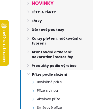
s
NOVINKY
t
LÉTO A PÁRTY
Látky
r
Dárkové poukazy
a
Kurzy pletení, háčkování a
tvoření
n
Aranžování a tvoření:
dekorativní materiály
n
Produkty podle výrobce
í
Příze podle složení
Bavlněné příze
p
Příze s vlnou
a
Akrylové příze
Směsové příze