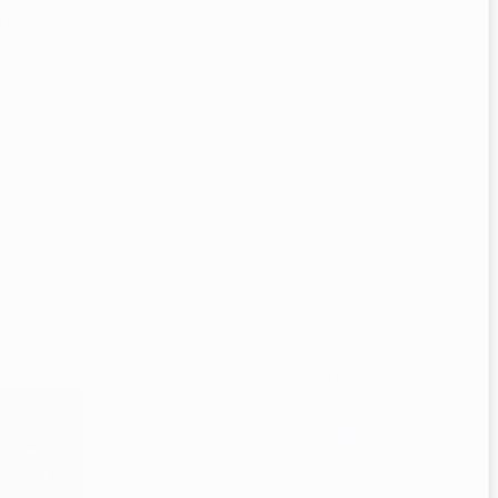
í aviváže / sušit volně rozložené.
ch zobrazovat odlišně. Tuto vlastnost určují
8684159413595
béžová
polyester
,
žinylka
Himalaya
120
ní webu
ýkon a
100