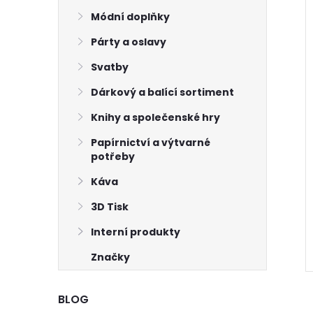
Módní doplňky
Párty a oslavy
Svatby
Dárkový a balící sortiment
Knihy a společenské hry
Papírnictví a výtvarné
oválná s
Papírová cedulka Hand
potřeby
polokroužkem
made with love bílá 8x4
Káva
cm 3 ks
15 Kč
Skladem
7 ks
Skladem
>75 balení
3D Tisk
Interní produkty
ŠÍKU
DO KOŠÍKU
Značky
BLOG