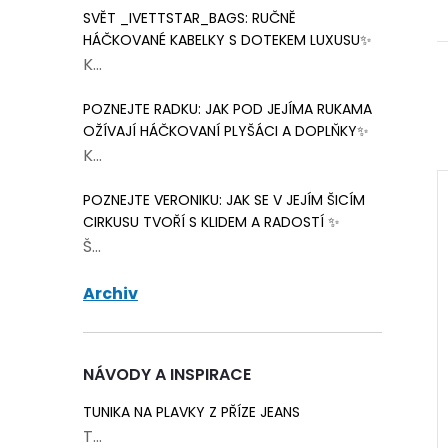
SVĚT _IVETTSTAR_BAGS: RUČNĚ
HÁČKOVANÉ KABELKY S DOTEKEM LUXUSU✨
K...
POZNEJTE RADKU: JAK POD JEJÍMA RUKAMA
OŽÍVAJÍ HÁČKOVANÍ PLYŠÁCI A DOPLŇKY✨
K...
POZNEJTE VERONIKU: JAK SE V JEJÍM ŠICÍM
CIRKUSU TVOŘÍ S KLIDEM A RADOSTÍ ✨
Š...
Archiv
NÁVODY A INSPIRACE
TUNIKA NA PLAVKY Z PŘÍZE JEANS
T...