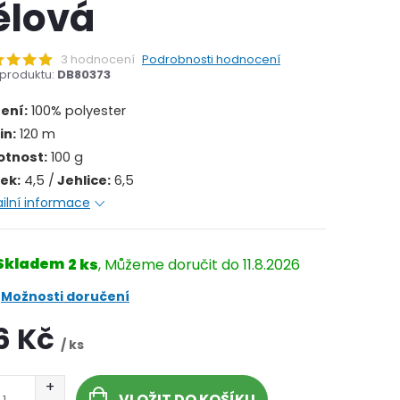
ělová
3 hodnocení
Podrobnosti hodnocení
produktu:
DB80373
žení:
100% polyester
in:
120 m
tnost:
100 g
ek:
4,5 /
Jehlice:
6,5
ilní informace
Skladem
2 ks
11.8.2026
Možnosti doručení
6 Kč
/ ks
VLOŽIT DO KOŠÍKU