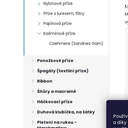
Nylonové příze
L
Příze s lurexem, flitry
M
v
Papírová příze
Kašmírové příze
Cashmere (Sandnes Garn)
Ponožkové příze
Špagáty (textilní příze)
Ribbon
Šňůry a macramé
Háčkovací příze
Duhová klubíčka, na šátky
Použív
a díky
Pletení na rukou -