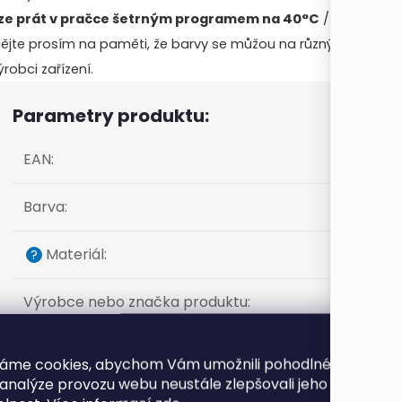
ze prát v pračce šetrným programem na 40°C
/ bez použit
ějte prosím na paměti, že barvy se můžou na různých monitore
ýrobci zařízení.
Parametry produktu:
EAN
:
Barva
:
Materiál
:
?
Výrobce nebo značka produktu
:
Návin (m)
:
áme cookies, abychom Vám umožnili pohodlné prohlíže
 analýze provozu webu neustále zlepšovali jeho funkce, v
Hmotnost (g)
: