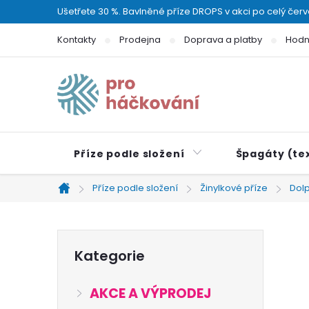
Přejít
Ušetřete 30 %. Bavlněné příze DROPS v akci po celý čer
na
Kontakty
Prodejna
Doprava a platby
Hodn
obsah
Příze podle složení
Špagáty (tex
Příze podle složení
Žinylkové příze
Dol
Domů
P
Přeskočit
Kategorie
kategorie
o
AKCE A VÝPRODEJ