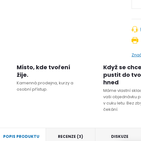
Zna
Místo, kde tvoření
Když se chc
žije.
pustit do tv
hned
Kamenná prodejna, kurzy a
osobní přístup.
Máme vlastní sklad
vaši objednávku p
v cuku letu. Bez z
čekání.
POPIS PRODUKTU
RECENZE (3)
DISKUZE