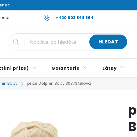
venec.
ocení obchodu
Reklamace a vrácení zboží
+420 603 848 864
Všeobecné ob
HLEDAT
tilní příze)
Galanterie
Látky
phin Baby
příze Dolphin Baby 80373 tělová
p
B