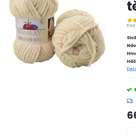
t
Kód 
Slo
Náv
Hmo
Háč
Deta
6