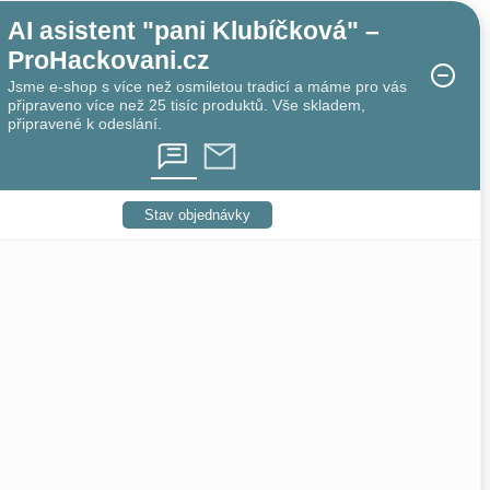
AI asistent "pani Klubíčková" –
TY
ProHackovani.cz
Jsme e-shop s více než osmiletou tradicí a máme pro vás
připraveno více než 25 tisíc produktů. Vše skladem,
připravené k odeslání.
Stav objednávky
x30 cm a při pletení čtverec cca 35x35 cm, v
 kvality, sametová na dotek.
deky a přehozy, ale vyrobíte z nich i krásné