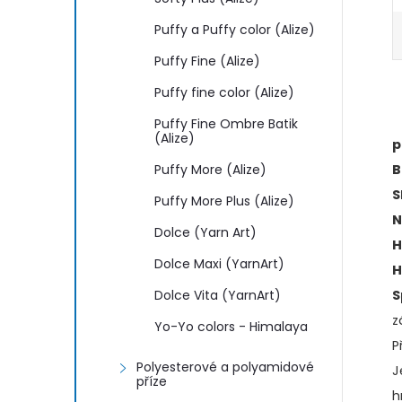
Puffy a Puffy color (Alize)
Puffy Fine (Alize)
Puffy fine color (Alize)
Puffy Fine Ombre Batik
(Alize)
p
Puffy More (Alize)
B
S
Puffy More Plus (Alize)
N
Dolce (Yarn Art)
H
Dolce Maxi (YarnArt)
H
Dolce Vita (YarnArt)
S
z
Yo-Yo colors - Himalaya
P
Polyesterové a polyamidové
J
příze
h