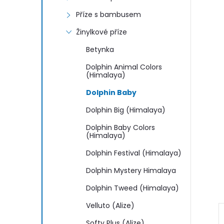
n
Příze s bambusem
e
Žinylkové příze
l
Betynka
Dolphin Animal Colors
(Himalaya)
Dolphin Baby
Dolphin Big (Himalaya)
Dolphin Baby Colors
(Himalaya)
Dolphin Festival (Himalaya)
Dolphin Mystery Himalaya
Dolphin Tweed (Himalaya)
Velluto (Alize)
Softy Plus (Alize)