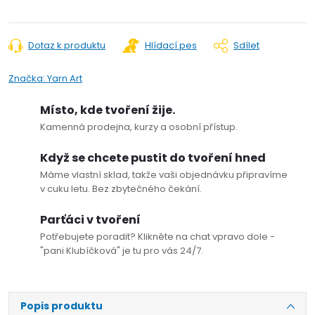
Dotaz k produktu
Hlídací pes
Sdílet
Značka:
Yarn Art
Místo, kde tvoření žije.
Kamenná prodejna, kurzy a osobní přístup.
Když se chcete pustit do tvoření hned
Máme vlastní sklad, takže vaši objednávku připravíme
v cuku letu. Bez zbytečného čekání.
Parťáci v tvoření
Potřebujete poradit? Klikněte na chat vpravo dole -
"pani Klubíčková" je tu pro vás 24/7.
Popis produktu