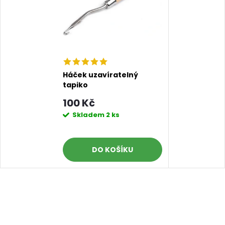
Háček uzavíratelný
tapiko
100 Kč
Skladem
2 ks
DO KOŠÍKU