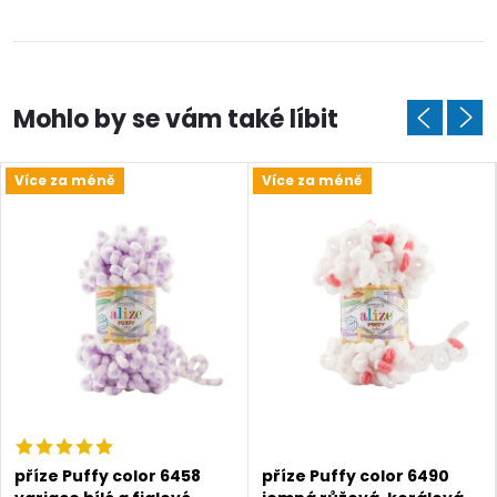
Více za méně
Více za méně
Doprava a platby
Prodejna
Blog a návody
příze Puffy color 6458
příze Puffy color 6490