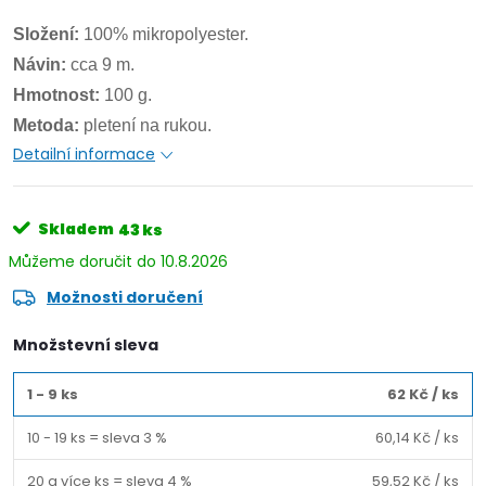
Složení:
100% mikropolyester.
Návin:
cca 9 m.
Hmotnost:
100 g.
Metoda:
pletení na rukou.
Detailní informace
Skladem
43 ks
10.8.2026
Možnosti doručení
Množstevní sleva
1 - 9 ks
62 Kč
/ ks
10 - 19 ks = sleva 3 %
60,14 Kč
/ ks
20 a více ks = sleva 4 %
59,52 Kč
/ ks