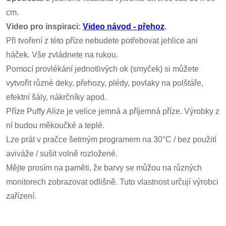
cm.
Video pro inspiraci:
Video návod - přehoz
.
Při tvoření z této příze nebudete potřebovat jehlice ani
háček. Vše zvládnete na rukou.
Pomocí provlékání jednotlivých ok (smyček) si můžete
vytvořit různé deky, přehozy, plédy, povlaky na polštáře,
efektní šály, nákrčníky apod.
Příze Puffy Alize je velice jemná a příjemná příze. Výrobky z
ní budou měkoučké a teplé.
Lze prát v pračce šetrným programem na 30°C / bez použití
aviváže / sušit volně rozložené.
Mějte prosím na paměti, že barvy se můžou na různých
monitorech zobrazovat odlišně. Tuto vlastnost určují výrobci
zařízení.