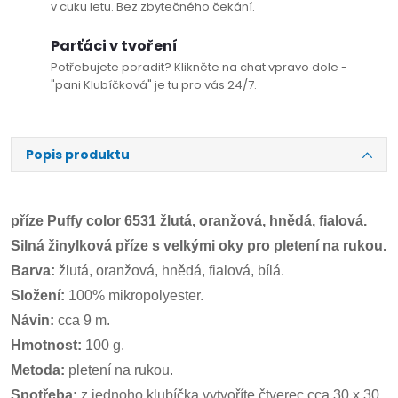
v cuku letu. Bez zbytečného čekání.
Parťáci v tvoření
Potřebujete poradit? Klikněte na chat vpravo dole -
"pani Klubíčková" je tu pro vás 24/7.
Popis produktu
příze Puffy color 6531 žlutá, oranžová, hnědá, fialová.
Silná žinylková příze s velkými oky pro pletení na rukou.
Barva:
žlutá, oranžová, hnědá, fialová, bílá.
Složení:
100% mikropolyester.
Návin:
cca 9 m.
Hmotnost:
100 g.
Metoda:
pletení na rukou.
Spotřeba:
z jednoho klubíčka vytvoříte čtverec cca 30 x 30