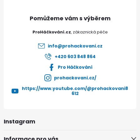
a
t
ProHáčkování.cz
í
info
@
prohackovani.cz
+420 603 848 864
Pro Háčkování
prohackovani.cz/
https://www.youtube.com/@prohackovani8
612
Instagram
Informace pro vás