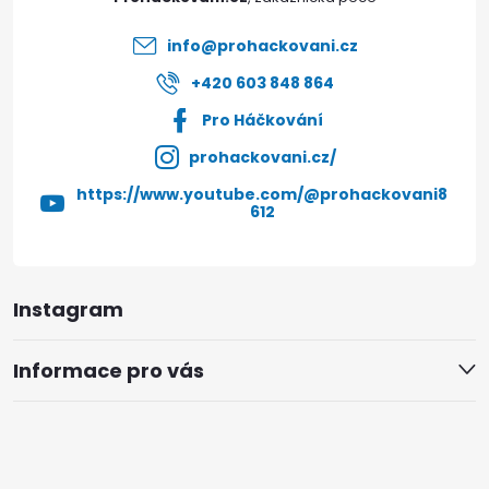
í
info
@
prohackovani.cz
+420 603 848 864
Pro Háčkování
prohackovani.cz/
https://www.youtube.com/@prohackovani8
612
Instagram
Informace pro vás