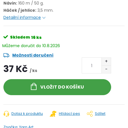
Návin:
160 m / 50 g.
Háček / jehlice:
3,5 mm.
Detailní informace
Skladem
16 ks
10.8.2026
Možnosti doručení
37 Kč
/ ks
VLOŽIT DO KOŠÍKU
Dotaz k produktu
Hlídací pes
Sdílet
Značka:
Yarn Art