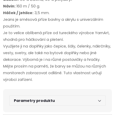
Návin:
160 m / 50 g.
Háček / jehlice:
3,5 mm.
Jeans je směsová příze bavlny a akrylu s univerzálním
použitím.
Je to velice oblíbená příze od tureckého výrobce YarnArt,
vhodná pro háčkování a pletení.
Využijete ji na doplňky jako čepice, šály, čelenky, nákrčníky,
vesty, svetry, ale také na bytové doplňky nebo jiné
dekorace. Výborná je i na různé postavičky a hračky.
Mějte prosím na paměti, že barvy se můžou na různých
monitorech zobrazovat odlišně. Tuto vlastnost určují
výrobci zařízení.
Parametry produktu