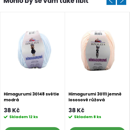
Himagurumi 30148 světle
Himagurumi 30111 jemně
modrá
lososově růžová
38 Kč
38 Kč
Skladem
12 ks
Skladem
8 ks