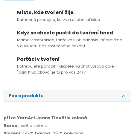
Místo, kde tvoření žije.
Kamenná prodejna, kurzy a osobní přístup.
Když se chcete pustit do tvoření hned
Máme vlastní sklad, takže vaši objednávku připravíme
v cuku letu. Bez zbytečného čekání.
Parťáci v tvoření
Potřebujete poradit? Klikněte na chat vpravo dole -
"pani Klubíčková" je tu pro vás 24/7.
Popis produktu
příze YarnArt Jeans 11 světle zelená.
Barva:
světle zelená.
Složení:
55 % bavlna, 45 % polyakryl.