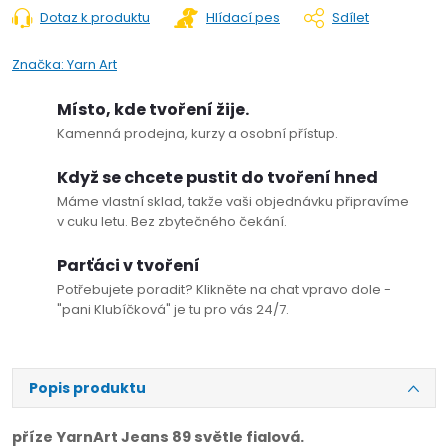
Dotaz k produktu
Hlídací pes
Sdílet
Značka:
Yarn Art
Místo, kde tvoření žije.
Kamenná prodejna, kurzy a osobní přístup.
Když se chcete pustit do tvoření hned
Máme vlastní sklad, takže vaši objednávku připravíme
v cuku letu. Bez zbytečného čekání.
Parťáci v tvoření
Potřebujete poradit? Klikněte na chat vpravo dole -
"pani Klubíčková" je tu pro vás 24/7.
Popis produktu
příze YarnArt Jeans 89 světle fialová.