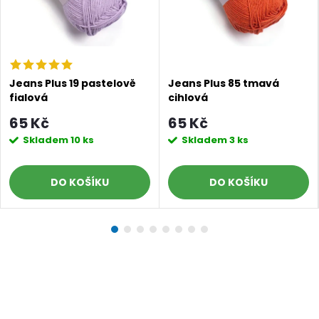
Jeans Plus 19 pastelově
Jeans Plus 85 tmavá
fialová
cihlová
65 Kč
65 Kč
Skladem
10 ks
Skladem
3 ks
DO KOŠÍKU
DO KOŠÍKU
Doprava a platby
Prodejna
Blog a návody