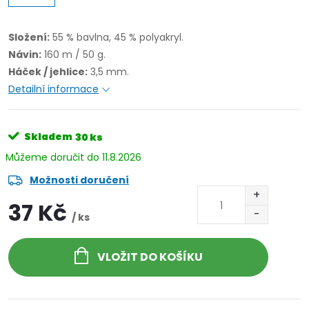
Složení:
55 % bavlna, 45 % polyakryl.
Návin:
160 m / 50 g.
Háček / jehlice:
3,5 mm.
Detailní informace
Skladem
30 ks
11.8.2026
Možnosti doručení
37 Kč
/ ks
VLOŽIT DO KOŠÍKU