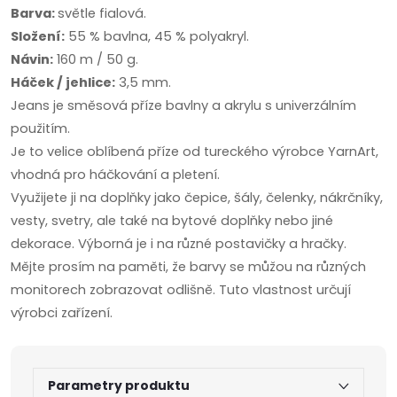
Barva:
světle fialová.
Složení:
55 % bavlna, 45 % polyakryl.
Návin:
160 m / 50 g.
Háček / jehlice:
3,5 mm.
Jeans je směsová příze bavlny a akrylu s univerzálním
použitím.
Je to velice oblíbená příze od tureckého výrobce YarnArt,
vhodná pro háčkování a pletení.
Využijete ji na doplňky jako čepice, šály, čelenky, nákrčníky,
vesty, svetry, ale také na bytové doplňky nebo jiné
dekorace. Výborná je i na různé postavičky a hračky.
Mějte prosím na paměti, že barvy se můžou na různých
monitorech zobrazovat odlišně. Tuto vlastnost určují
výrobci zařízení.
Parametry produktu