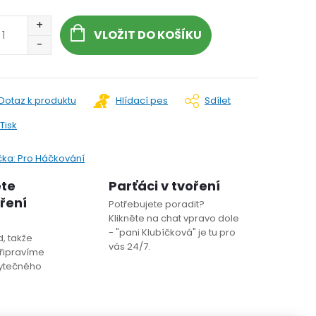
VLOŽIT DO KOŠÍKU
Dotaz k produktu
Hlídací pes
Sdílet
Tisk
čka:
Pro Háčkování
ete
Parťáci v tvoření
oření
Potřebujete poradit?
Klikněte na chat vpravo dole
- "pani Klubíčková" je tu pro
, takže
vás 24/7.
řipravíme
bytečného