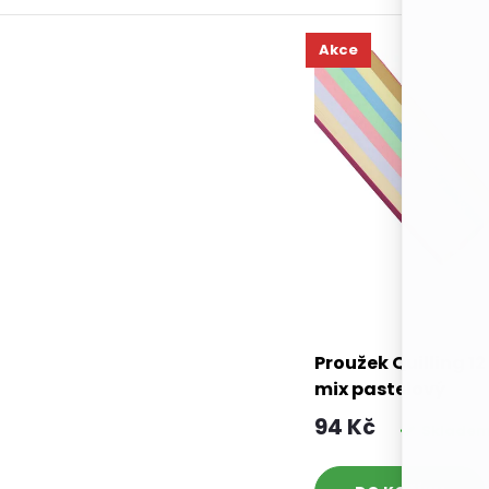
Akce
Proužek Quilling 1
mix pastelový
94 Kč
Sklade