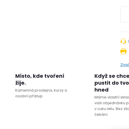
Zna
Místo, kde tvoření
Když se chc
žije.
pustit do tv
hned
Kamenná prodejna, kurzy a
osobní přístup.
Máme vlastní sklad
vaši objednávku p
v cuku letu. Bez z
čekání.