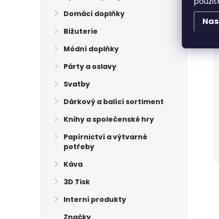
použit
Domácí doplňky
Nas
Bižuterie
Módní doplňky
Párty a oslavy
Svatby
Dárkový a balící sortiment
Knihy a společenské hry
Papírnictví a výtvarné
potřeby
Káva
3D Tisk
Interní produkty
Značky