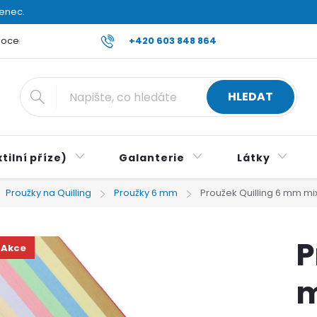
venec.
ocení obchodu
Reklamace a vrácení zboží
+420 603 848 864
Všeobecné ob
HLEDAT
tilní příze)
Galanterie
Látky
Proužky na Quilling
Proužky 6 mm
Proužek Quilling 6 mm mi
P
Akce