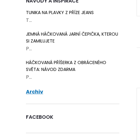
NÁVODY A INSPIRACE
TUNIKA NA PLAVKY Z PŘÍZE JEANS
T...
JEMNÁ HÁČKOVANÁ JARNÍ ČEPIČKA, KTEROU
SI ZAMILUJETE
P...
HÁČKOVANÁ PŘÍŠERKA Z OBRÁCENÉHO
SVĚTA: NÁVOD ZDARMA
P...
Archiv
Akce
–21 %
–21 %
33 Kč
33 Kč
FACEBOOK