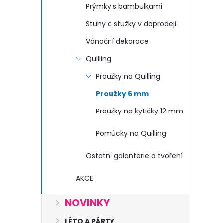
n
Prýmky s bambulkami
e
Stuhy a stužky v doprodeji
Vánoční dekorace
l
Quilling
Proužky na Quilling
Proužky 6 mm
Proužky na kytičky 12 mm
Pomůcky na Quilling
Ostatní galanterie a tvoření
AKCE
NOVINKY
LÉTO A PÁRTY