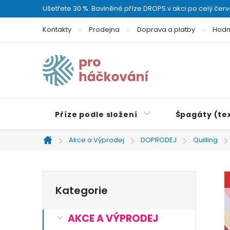
Přejít
Ušetřete 30 %. Bavlněné příze DROPS v akci po celý čer
na
Kontakty
Prodejna
Doprava a platby
Hodn
obsah
Příze podle složení
Špagáty (tex
Akce a Výprodej
DOPRODEJ
Quilling
Domů
P
Přeskočit
Kategorie
kategorie
o
AKCE A VÝPRODEJ