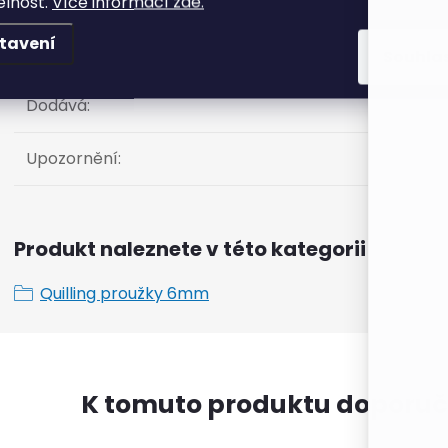
elnost.
Více informací zde.
tavení
Šíře
:
?
Souhla
Dodává
:
Upozornění
:
Produkt naleznete v této kategorii
Quilling proužky 6mm
K tomuto produktu doporuč