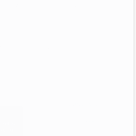
atební oznámení, rámování obrazů, ozdobné
řet krásné 3D obrazce, jako jsou květiny,
 lze vyrábět také originální náušnice, přívěsky,
m
v široké škále barev, od pastelových po syté
vných sad.
nitorech zobrazovat odlišně. Tuto vlastnost
vícebarevná
papír
ní webu
ýkon a
30 cm