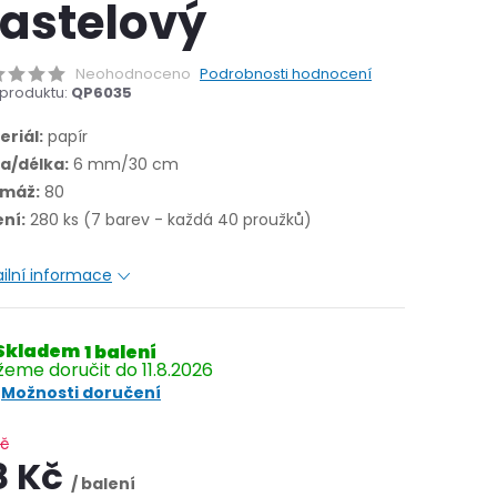
astelový
Neohodnoceno
Podrobnosti hodnocení
produktu:
QP6035
eriál:
papír
ka/délka:
6 mm/30 cm
máž:
80
ení:
280 ks (7 barev - každá 40 proužků)
ilní informace
Skladem
1 balení
11.8.2026
Možnosti doručení
Kč
8 Kč
/ balení