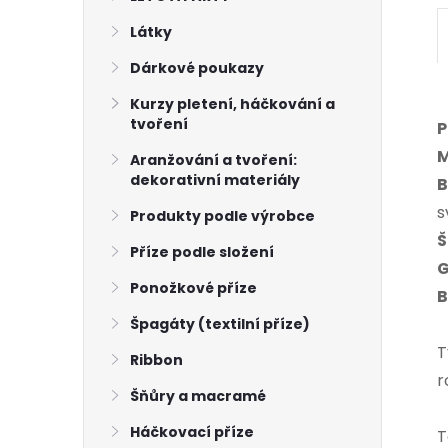
Látky
Dárkové poukazy
Kurzy pletení, háčkování a
tvoření
P
M
Aranžování a tvoření:
dekorativní materiály
B
s
Produkty podle výrobce
Š
Příze podle složení
G
Ponožkové příze
B
Špagáty (textilní příze)
T
Ribbon
r
Šňůry a macramé
Háčkovací příze
T