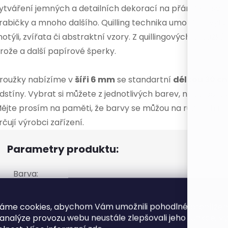
ytváření jemných a detailních dekorací na přáníčka, sv
rabičky a mnoho dalšího. Quilling technika umožňuje vytvá
otýli, zvířata či abstraktní vzory. Z quillingových proužků
rože a další papírové šperky.
roužky nabízíme v
šíři 6 mm
se standartní
délkou 30 c
dstíny. Vybrat si můžete z jednotlivých barev, nebo bare
ějte prosím na paměti, že barvy se můžou na různých mo
rčují výrobci zařízení.
Parametry produktu:
Barva
:
Materiál
:
?
áme cookies, abychom Vám umožnili pohodlné prohlíže
 analýze provozu webu neustále zlepšovali jeho funkce, v
Délka
: