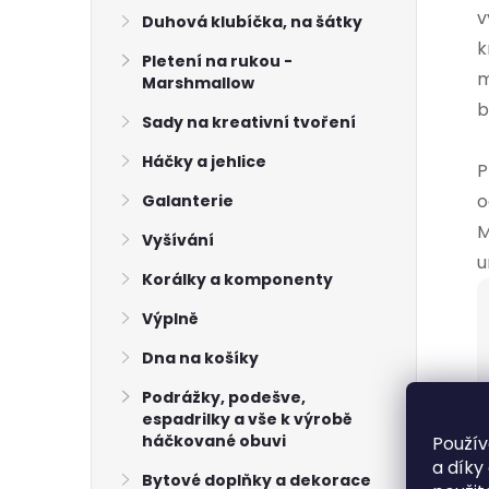
v
Duhová klubíčka, na šátky
k
Pletení na rukou -
m
Marshmallow
b
Sady na kreativní tvoření
Háčky a jehlice
P
o
Galanterie
M
Vyšívání
u
Korálky a komponenty
Výplně
Dna na košíky
Podrážky, podešve,
espadrilky a vše k výrobě
háčkované obuvi
Použív
a díky
Bytové doplňky a dekorace