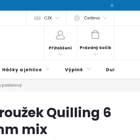
chodní podmínky
CZK
Zásady ochrana osobních údajů / Privacy poli
Čeština
NÁKUPNÍ
KOŠÍK
Prázdný košík
Přihlášení
Háčky a jehlice
Výplně
Duhová klubí
x pastelový
roužek Quilling 6
mm mix