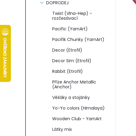
s
DOPRODEJ
t
Twist (Vlna-Hep) -
rozčesávací
r
Pacific (YarnArt)
Pacifik Chunky (YarnArt)
a
Decor (Etrofil)
n
Decor Sim (Etrofil)
Rabbit (Etrofil)
n
Příze Anchor Metallic
(Anchor)
í
Věšáky a stojánky
p
Yo-Yo colors (Himalaya)
a
Wooden Club - YarnArt
Látky mix