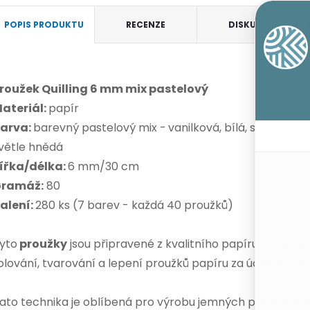
POPIS PRODUKTU
RECENZE
DISKUZE
roužek Quilling 6 mm mix pastelový
ateriál:
papír
arva:
barevný pastelový mix -
vanilková, bílá, světle růž
větle hnědá
ířka/délka:
6 mm/30 cm
ramáž:
80
alení:
280 ks (7 barev - každá 40 proužků)
yto
proužky
jsou připravené z kvalitního papíru, které se
olování, tvarování a lepení proužků papíru za účelem vyt
ato technika je oblíbená pro výrobu jemných papírových 