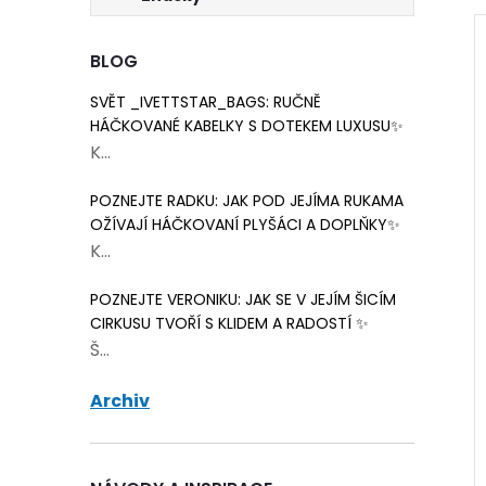
BLOG
SVĚT _IVETTSTAR_BAGS: RUČNĚ
HÁČKOVANÉ KABELKY S DOTEKEM LUXUSU✨
K...
POZNEJTE RADKU: JAK POD JEJÍMA RUKAMA
OŽÍVAJÍ HÁČKOVANÍ PLYŠÁCI A DOPLŇKY✨
K...
POZNEJTE VERONIKU: JAK SE V JEJÍM ŠICÍM
CIRKUSU TVOŘÍ S KLIDEM A RADOSTÍ ✨
Š...
Archiv