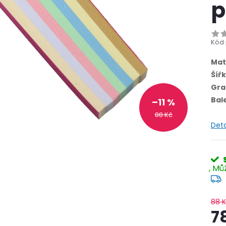
p
Kód 
Mat
Šíř
Gra
Bal
–11 %
88 Kč
Deta
88 
7