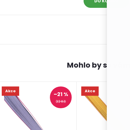
DO KOŠÍKU
Akce
Akce
–21 %
33 Kč