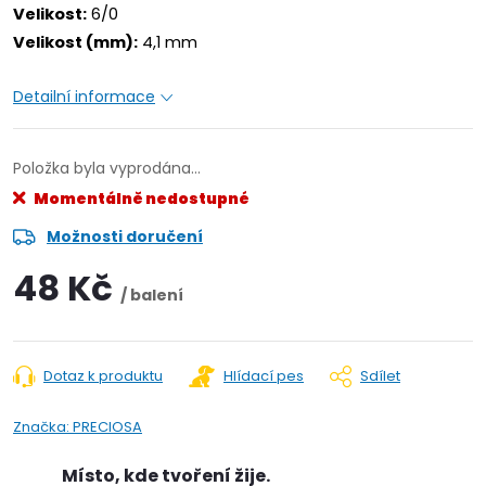
Velikost:
6/0
Velikost (mm):
4,1 mm
Detailní informace
Položka byla vyprodána…
Momentálně nedostupné
Možnosti doručení
48 Kč
/ balení
Dotaz k produktu
Hlídací pes
Sdílet
Značka:
PRECIOSA
Místo, kde tvoření žije.