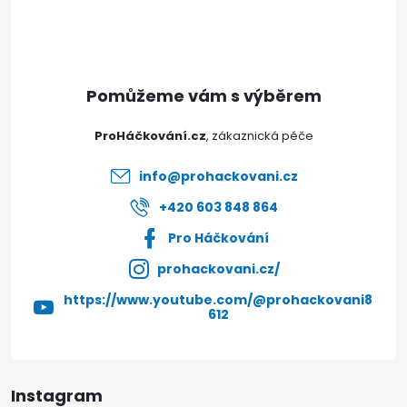
p
a
t
ProHáčkování.cz
í
info
@
prohackovani.cz
+420 603 848 864
Pro Háčkování
prohackovani.cz/
https://www.youtube.com/@prohackovani8
612
Instagram