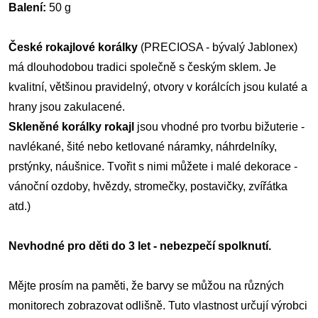
Balení:
50 g
České rokajlové korálky
(PRECIOSA - bývalý Jablonex)
má dlouhodobou tradici společně s českým sklem. Je
kvalitní, většinou pravidelný, otvory v korálcích jsou kulaté a
hrany jsou zakulacené.
Skleněné korálky rokajl
jsou vhodné pro tvorbu bižuterie -
navlékané, šité nebo ketlované náramky, náhrdelníky,
prstýnky, náušnice. Tvořit s nimi můžete i malé dekorace -
vánoční ozdoby, hvězdy, stromečky, postavičky, zvířátka
atd.)
Nevhodné pro děti do 3 let - nebezpečí spolknutí.
Mějte prosím na paměti, že barvy se můžou na různých
monitorech zobrazovat odlišně. Tuto vlastnost určují výrobci