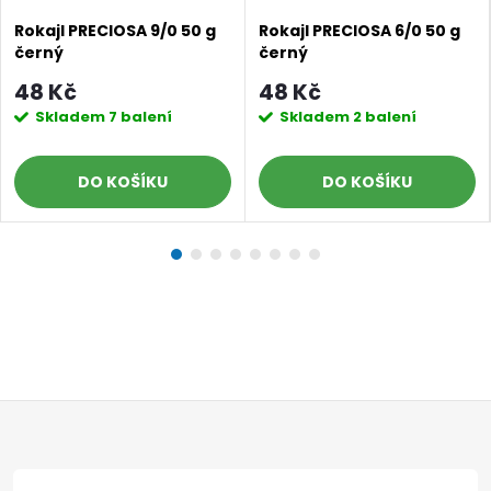
Rokajl PRECIOSA 9/0 50 g
Rokajl PRECIOSA 6/0 50 g
černý
černý
48 Kč
48 Kč
Skladem
7 balení
Skladem
2 balení
Doprava a platby
Prodejna
Blog a návody
DO KOŠÍKU
DO KOŠÍKU
Poslat
Z
á