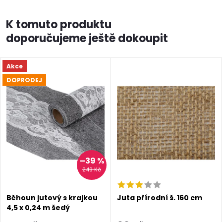
K tomuto produktu
doporučujeme ještě dokoupit
Akce
DOPRODEJ
–39 %
249 Kč
Běhoun jutový s krajkou
Juta přírodní š. 160 cm
4,5 x 0,24 m šedý