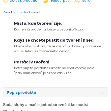
Dotaz k produktu
Hlídací pes
Sdílet
Značka:
Pro Háčkování
Místo, kde tvoření žije.
Kamenná prodejna, kurzy a osobní přístup.
Když se chcete pustit do tvoření hned
Máme vlastní sklad, takže vaši objednávku připravíme
v cuku letu. Bez zbytečného čekání.
Parťáci v tvoření
Potřebujete poradit? Klikněte na chat vpravo dole -
"pani Klubíčková" je tu pro vás 24/7.
Popis produktu
Sada stuhy a mašle jednobarevné 4 ks modrá.