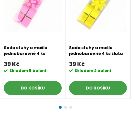
Sada stuhy a mašle
Sada stuhy a mašle
jednobarevné 4 ks
jednobarevné 4 ks žlutá
růžová
39 Kč
39 Kč
Skladem
5 balení
Skladem
2 balení
DO KOŠÍKU
DO KOŠÍKU
Doprava a platby
Prodejna
Blog a návody
Poslat