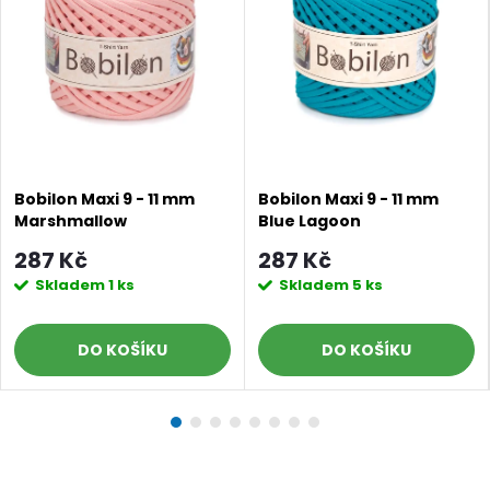
Bobilon Maxi 9 - 11 mm
Bobilon Maxi 9 - 11 mm
Marshmallow
Blue Lagoon
Doprava a platby
Prodejna
Blog a návody
287 Kč
287 Kč
Skladem
1 ks
Skladem
5 ks
Poslat
DO KOŠÍKU
DO KOŠÍKU