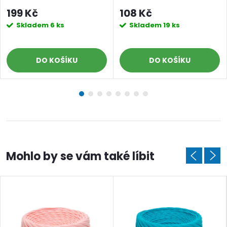
černý zlatý
199 Kč
108 Kč
Skladem
6 ks
Skladem
19 ks
DO KOŠÍKU
DO KOŠÍKU