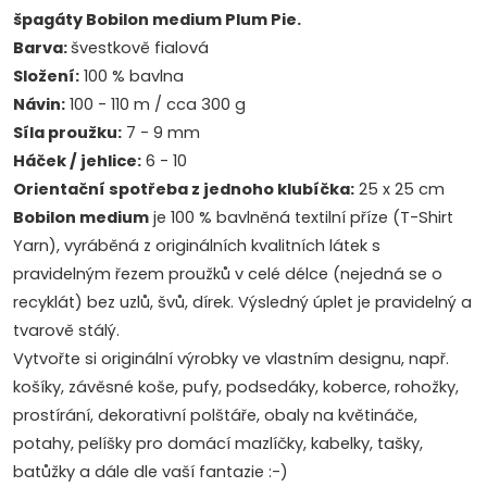
špagáty Bobilon medium Plum Pie.
Barva:
švestkově fialová
Složení:
100 % bavlna
Návin:
100 - 110 m / cca 300 g
Síla proužku:
7 - 9 mm
Háček / jehlice:
6 - 10
Orientační spotřeba z jednoho klubíčka:
25 x 25 cm
Bobilon medium
je 100 % bavlněná textilní příze (T-Shirt
Yarn), vyráběná z originálních kvalitních látek s
pravidelným řezem proužků v celé délce (nejedná se o
recyklát) bez uzlů, švů, dírek. Výsledný úplet je pravidelný a
tvarově stálý.
Vytvořte si originální výrobky ve vlastním designu, např.
košíky, závěsné koše, pufy, podsedáky, koberce, rohožky,
prostírání, dekorativní polštáře, obaly na květináče,
potahy, pelíšky pro domácí mazlíčky, kabelky, tašky,
batůžky a dále dle vaší fantazie :-)