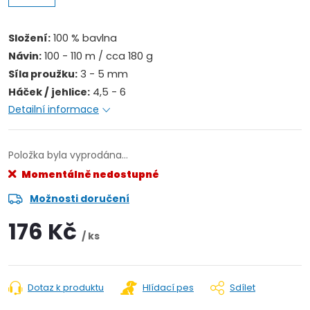
Složení:
100 % bavlna
Návin:
100 - 110 m / cca 180 g
Síla proužku:
3 - 5 mm
Háček / jehlice:
4,5 - 6
Detailní informace
Položka byla vyprodána…
Momentálně nedostupné
Možnosti doručení
176 Kč
/ ks
Dotaz k produktu
Hlídací pes
Sdílet