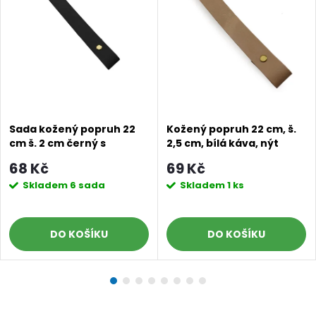
Sada kožený popruh 22
Kožený popruh 22 cm, š.
cm š. 2 cm černý s
2,5 cm, bílá káva, nýt
nýtkem zlatý
staromosaz
68 Kč
69 Kč
Skladem
6 sada
Skladem
1 ks
DO KOŠÍKU
DO KOŠÍKU