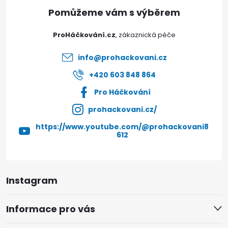
a
t
ProHáčkování.cz
í
info
@
prohackovani.cz
+420 603 848 864
Pro Háčkování
prohackovani.cz/
https://www.youtube.com/@prohackovani8
612
Instagram
Informace pro vás