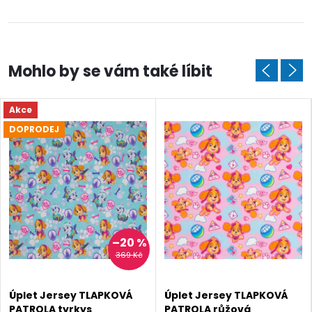
Akce
DOPRODEJ
–20 %
369 Kč
Doprava a platby
Prodejna
Blog a návody
Úplet Jersey TLAPKOVÁ
Úplet Jersey TLAPKOVÁ
PATROLA tyrkys
PATROLA růžová