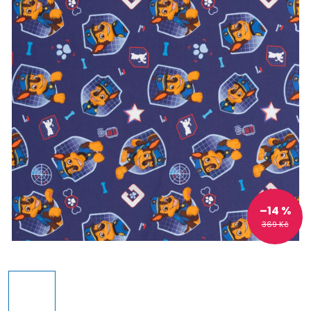
–14 %
369 Kč