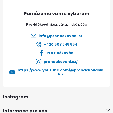
a
t
ProHáčkování.cz
í
info
@
prohackovani.cz
+420 603 848 864
Pro Háčkování
prohackovani.cz/
https://www.youtube.com/@prohackovani8
612
Instagram
Informace pro vás