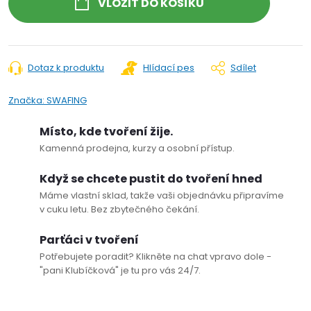
VLOŽIT DO KOŠÍKU
Dotaz k produktu
Hlídací pes
Sdílet
Značka:
SWAFING
Místo, kde tvoření žije.
Kamenná prodejna, kurzy a osobní přístup.
Když se chcete pustit do tvoření hned
Máme vlastní sklad, takže vaši objednávku připravíme
v cuku letu. Bez zbytečného čekání.
Parťáci v tvoření
Potřebujete poradit? Klikněte na chat vpravo dole -
"pani Klubíčková" je tu pro vás 24/7.