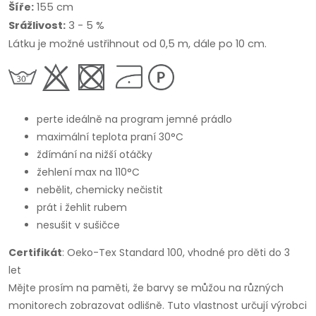
Šíře:
155 cm
Srážlivost:
3 - 5 %
Látku je možné ustřihnout od 0,5 m, dále po 10 cm.
perte ideálně na program jemné prádlo
maximální teplota praní 30°C
ždímání na nižší otáčky
žehlení max na 110°C
nebělit, chemicky nečistit
prát i žehlit rubem
nesušit v sušičce
Certifikát
: Oeko-Tex Standard 100, vhodné pro děti do 3
let
Mějte prosím na paměti, že barvy se můžou na různých
monitorech zobrazovat odlišně. Tuto vlastnost určují výrobci