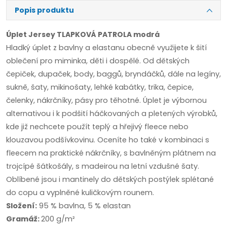
Popis produktu
Úplet Jersey TLAPKOVÁ PATROLA modrá
Hladký úplet z bavlny a elastanu obecně využijete k šití
oblečení pro miminka, děti i dospělé. Od dětských
čepiček, dupaček, body, baggů, bryndáčků, dále na legíny,
sukně, šaty, mikinošaty, lehké kabátky, trika, čepice,
čelenky, nákrčníky, pásy pro těhotné. Úplet je výbornou
alternativou i k podšití háčkovaných a pletených výrobků,
kde již nechcete použít teplý a hřejivý fleece nebo
klouzavou podšívkovinu. Oceníte ho také v kombinaci s
fleecem na praktické nákrčníky, s bavlněným plátnem na
trojcípé šátkošály, s madeirou na letní vzdušné šaty.
Oblíbené jsou i mantinely do dětských postýlek splétané
do copu a vyplněné kuličkovým rounem.
Složení:
95 % bavlna, 5 % elastan
Gramáž:
200 g/m²