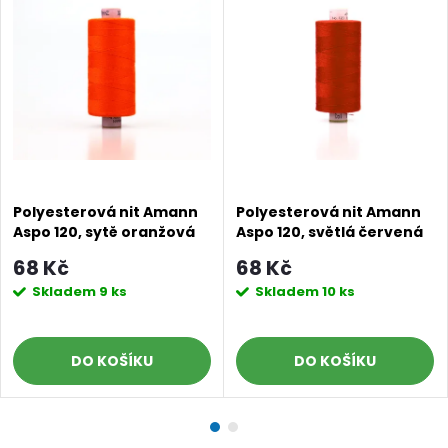
Polyesterová nit Amann
Polyesterová nit Amann
Aspo 120, sytě oranžová
Aspo 120, světlá červená
0450, 1000 m
0501, 1000 m
68 Kč
68 Kč
Skladem
9 ks
Skladem
10 ks
DO KOŠÍKU
DO KOŠÍKU