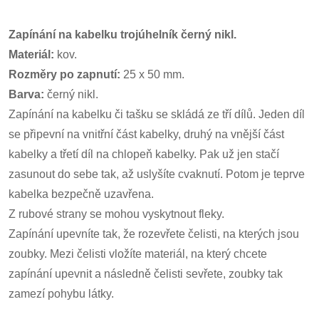
Zapínání na kabelku trojúhelník černý nikl.
Materiál:
kov.
Rozměry po zapnutí:
25 x 50 mm.
Barva:
černý nikl.
Zapínání na kabelku či tašku se skládá ze tří dílů. Jeden díl
se připevní na vnitřní část kabelky, druhý na vnější část
kabelky a třetí díl na chlopeň kabelky. Pak už jen stačí
zasunout do sebe tak, až uslyšíte cvaknutí. Potom je teprve
kabelka bezpečně uzavřena.
Z rubové strany se mohou vyskytnout fleky.
Zapínání upevníte tak, že rozevřete čelisti, na kterých jsou
zoubky. Mezi čelisti vložíte materiál, na který chcete
zapínání upevnit a následně čelisti sevřete, zoubky tak
zamezí pohybu látky.