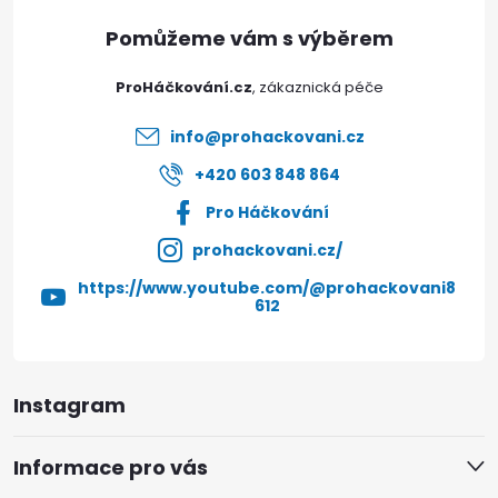
a
t
ProHáčkování.cz
í
info
@
prohackovani.cz
+420 603 848 864
Pro Háčkování
prohackovani.cz/
https://www.youtube.com/@prohackovani8
612
Instagram
Informace pro vás