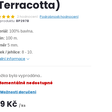
Terracotta)
2 hodnocení
Podrobnosti hodnocení
produktu:
BP297B
riál
: 100% bavlna.
in:
100 m.
měr
5 mm.
k / jehlice
: 8 - 10.
ilní informace
ožka byla vyprodána…
omentálně nedostupné
Možnosti doručení
19 Kč
/ ks