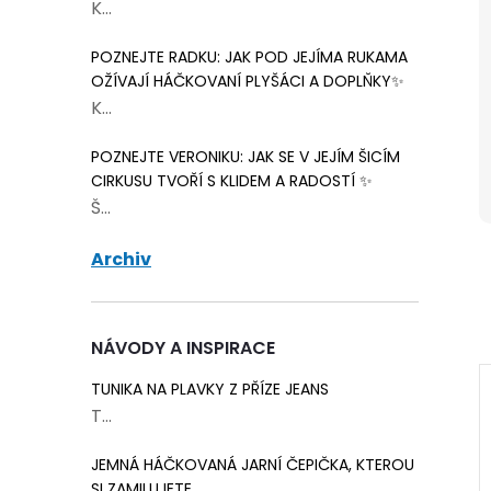
K...
POZNEJTE RADKU: JAK POD JEJÍMA RUKAMA
OŽÍVAJÍ HÁČKOVANÍ PLYŠÁCI A DOPLŇKY✨
K...
POZNEJTE VERONIKU: JAK SE V JEJÍM ŠICÍM
CIRKUSU TVOŘÍ S KLIDEM A RADOSTÍ ✨
Š...
Archiv
NÁVODY A INSPIRACE
TUNIKA NA PLAVKY Z PŘÍZE JEANS
T...
JEMNÁ HÁČKOVANÁ JARNÍ ČEPIČKA, KTEROU
SI ZAMILUJETE