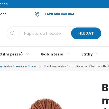
venec.
ocení obchodu
Reklamace a vrácení zboží
+420 603 848 864
Všeobecné ob
HLEDAT
tilní příze)
Galanterie
Látky
ny šňůry Premium 5mm
Bobbiny šňůry 5 mm Rezavá (Terracotta)
B
m