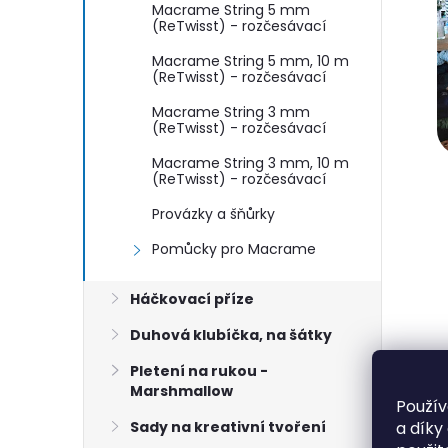
Macrame String 5 mm
(ReTwisst) - rozčesávací
Macrame String 5 mm, 10 m
(ReTwisst) - rozčesávací
Macrame String 3 mm
(ReTwisst) - rozčesávací
Macrame String 3 mm, 10 m
(ReTwisst) - rozčesávací
Provázky a šňůrky
Pomůcky pro Macrame
Háčkovací příze
Duhová klubíčka, na šátky
Pletení na rukou -
Marshmallow
B
Použív
B
a díky
Sady na kreativní tvoření