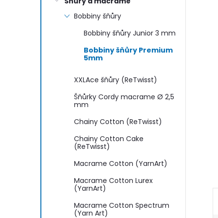
n
Šňůry a macramé
Bobbiny šňůry
e
Bobbiny šňůry Junior 3 mm
l
Bobbiny šňůry Premium
5mm
XXLAce šňůry (ReTwisst)
Šňůrky Cordy macrame Ø 2,5
mm
Chainy Cotton (ReTwisst)
Chainy Cotton Cake
(ReTwisst)
Macrame Cotton (YarnArt)
Macrame Cotton Lurex
(YarnArt)
Macrame Cotton Spectrum
(Yarn Art)