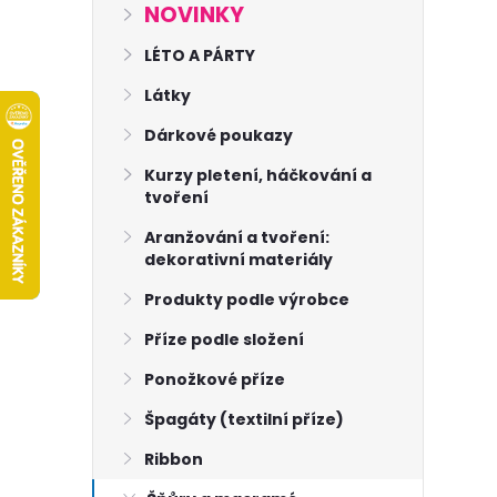
s
NOVINKY
t
LÉTO A PÁRTY
Látky
r
Dárkové poukazy
a
Kurzy pletení, háčkování a
tvoření
n
Aranžování a tvoření:
dekorativní materiály
n
Produkty podle výrobce
í
Příze podle složení
p
Ponožkové příze
Špagáty (textilní příze)
a
Ribbon