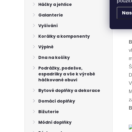
použit
M
Háčky a jehlice
N
Nas
Galanterie
P
Vyšívání
H
Korálky a komponenty
B
Výplně
v
Dna na košíky
m
Š
Podrážky, podešve,
espadrilky a vše k výrobě
D
háčkované obuvi
V
Bytové doplňky a dekorace
M
z
Domácí doplňky
B
Bižuterie
Módní doplňky