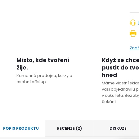
Zna
Místo, kde tvoření
Když se chc
žije.
pustit do tv
hned
Kamenná prodejna, kurzy a
osobní přístup.
Máme vlastní sklad
vaši objednávku p
v cuku letu. Bez z
čekání.
POPIS PRODUKTU
RECENZE (2)
DISKUZE