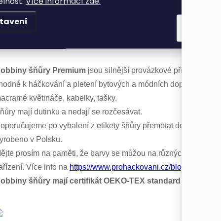
elnost.
Více informací zde.
ateriál:
recyklovaná bavlna 100% - vnější pletená část, vnitřní 
ávin:
100 m.
tavení
Souhla
růměr:
5 mm.
áček / jehlice:
8 - 10 mm.
obbiny šňůry Premium
jsou silnější provázkové příze z bavln
hodné k háčkování a pletení bytových a módních doplňků jako js
acramé květináče, kabelky, tašky.
ňůry mají dutinku a nedají se rozčesávat.
oporučujeme po vybalení z etikety šňůry přemotat do klubíčka - 
yrobeno v Polsku.
ějte prosím na paměti, že barvy se můžou na různých monitorech
ařízení. Více info na
https://www.prohackovani.cz/blog/ach-ty-ba
obbiny šňůry mají certifikát OEKO-TEX standard 100 a jsou