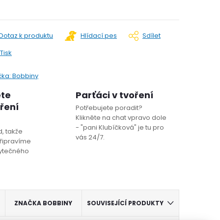
Dotaz k produktu
Hlídací pes
Sdílet
Tisk
čka:
Bobbiny
ete
Parťáci v tvoření
oření
Potřebujete poradit?
Klikněte na chat vpravo dole
- "pani Klubíčková" je tu pro
, takže
vás 24/7.
řipravíme
bytečného
ZNAČKA
BOBBINY
SOUVISEJÍCÍ PRODUKTY