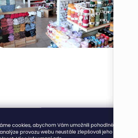
obbiny šňůry 5 mm Rezavá (Terracotta).
áme cookies, abychom Vám umožnili pohodlné prohlíže
arva:
rezavá.
 analýze provozu webu neustále zlepšovali jeho funkce, v