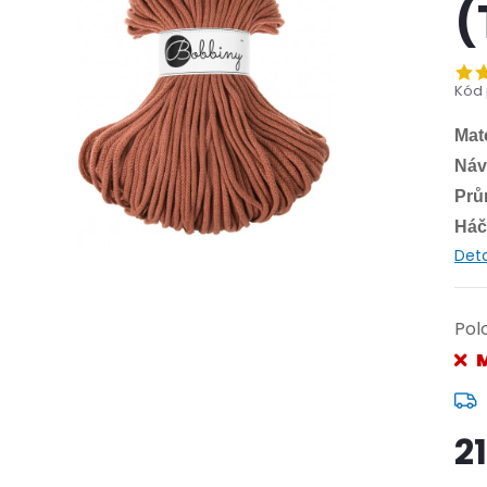
(
Kód 
Mate
Náv
Prů
Háče
Deta
Pol
M
2