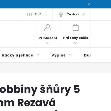
chodní podmínky
CZK
Zásady ochrana osobních údajů / Privacy poli
Čeština
NÁKUPNÍ
KOŠÍK
Prázdný košík
Přihlášení
Háčky a jehlice
Výplně
Duhová klubí
obbiny šňůry 5
m Rezavá