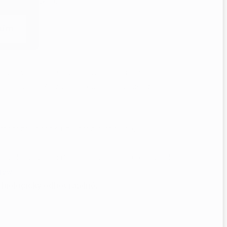
bavlněné vlákno.
sím
ěných vláken. Jsou velmi kvalitní, odolné. Jsou
ou např.: košíky, puffy, koberečky, podsedáky,
tahat za konec s uzlíkem a prát ručně.
 zobrazovat odlišně. Tuto vlastnost určují výrobci
rvy/
 biologicky odbouratelné.