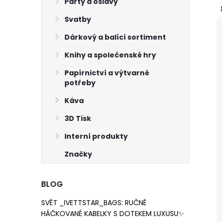
Párty a oslavy
8
Svatby
Dárkový a balící sortiment
Knihy a společenské hry
Papírnictví a výtvarné
potřeby
Káva
3D Tisk
Interní produkty
Značky
BLOG
SVĚT _IVETTSTAR_BAGS: RUČNĚ
HÁČKOVANÉ KABELKY S DOTEKEM LUXUSU✨