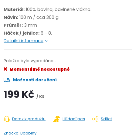
Materiál:
100% bavlna, bavlněné vlákno.
Návin:
100 m / cca 300 g.
Průměr:
3 mm
Háček / jehlice:
6 - 8.
Detailní informace
Položka byla vyprodána…
Momentálně nedostupné
Možnosti doručení
199 Kč
/ ks
Dotaz k produktu
Hlídací pes
Sdílet
Značka:
Bobbiny