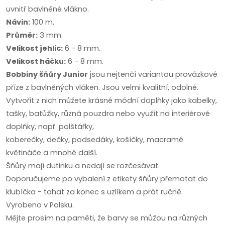
uvnitř bavlněné vlákno.
Návin:
100 m.
Průměr:
3 mm.
Velikost jehlic:
6 - 8 mm.
Velikost háčku:
6 - 8 mm.
Bobbiny šňůry Junior
jsou nejtenčí variantou provázkové
příze z bavlněných vláken. Jsou velmi kvalitní, odolné.
Vytvořit z nich můžete krásné módní doplňky jako kabelky,
tašky, batůžky, různá pouzdra nebo využít na interiérové
doplňky, např. polštářky,
koberečky, dečky, podsedáky, košíčky, macramé
květináče a mnohé další.
Šňůry mají dutinku a nedají se rozčesávat.
Doporučujeme po vybalení z etikety šňůry přemotat do
klubíčka - tahat za konec s uzlíkem a prát ručně.
Vyrobeno v Polsku.
Mějte prosím na paměti, že barvy se můžou na různých