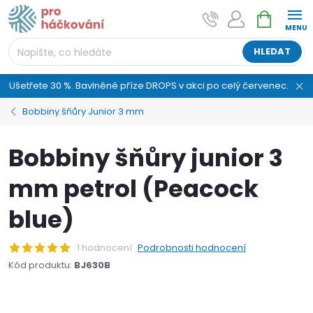
Přejít
NÁKUPNÍ
AI asistent "pani Klubíčková" –
na
KOŠÍK
ProHackovani.cz
obsah
Jsme e-shop s více než osmiletou tradicí a máme pro
HLEDAT
vás připraveno více než 25 tisíc produktů. Vše skladem,
připravené k odeslání.
Ušetřete 30 %. Bavlněné příze DROPS v akci po celý červenec.
Bobbiny šňůry Junior 3 mm
Bobbiny šňůry junior 3
mm petrol (Peacock
blue)
1 hodnocení
Podrobnosti hodnocení
Kód produktu:
BJ630B