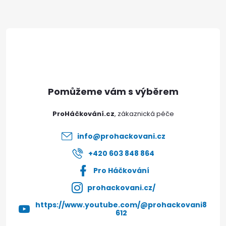
Z
á
p
a
t
ProHáčkování.cz
í
info
@
prohackovani.cz
+420 603 848 864
Pro Háčkování
prohackovani.cz/
https://www.youtube.com/@prohackovani8
612