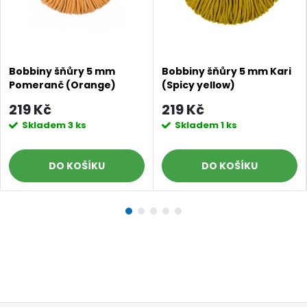
Bobbiny šňůry 5 mm
Bobbiny šňůry 5 mm Kari
Pomeranč (Orange)
(Spicy yellow)
219 Kč
219 Kč
Doprava a platby
Prodejna
Blog a návody
Skladem
3 ks
Skladem
1 ks
Poslat
DO KOŠÍKU
DO KOŠÍKU