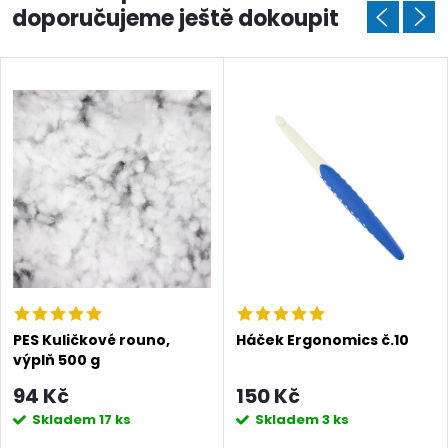
doporučujeme ještě dokoupit
PES Kuličkové rouno,
Háček Ergonomics č.10
výplň 500 g
94 Kč
150 Kč
Skladem
17 ks
Skladem
3 ks