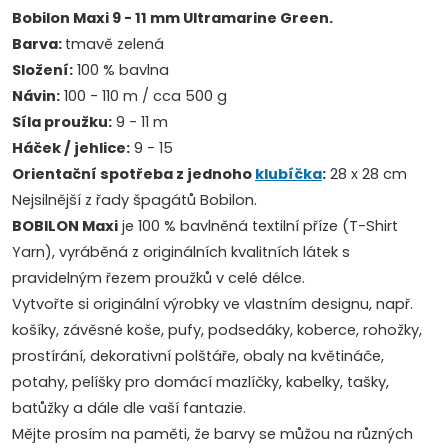
Bobilon Maxi 9 - 11 mm Ultramarine Green.
Barva:
tmavě zelená
Složení:
100 % bavlna
Návin:
100 - 110 m / cca 500 g
Síla proužku:
9 - 11 m
Háček / jehlice:
9 - 15
Orientační spotřeba z jednoho
klubíčka
:
28 x 28 cm
Nejsilnější z řady špagátů Bobilon.
BOBILON Maxi
je 100 % bavlněná textilní příze (T-Shirt
Yarn), vyráběná z originálních kvalitních látek s
pravidelným řezem proužků v celé délce.
Vytvořte si originální výrobky ve vlastním designu, např.
košíky, závěsné koše, pufy, podsedáky, koberce, rohožky,
prostírání, dekorativní polštáře, obaly na květináče,
potahy, pelíšky pro domácí mazlíčky, kabelky, tašky,
batůžky a dále dle vaší fantazie.
Mějte prosím na paměti, že barvy se můžou na různých