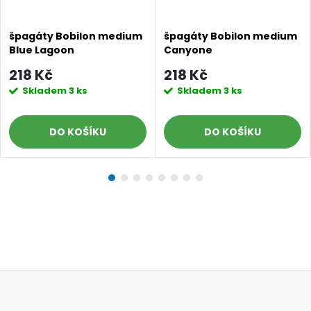
špagáty Bobilon medium
špagáty Bobilon medium
Blue Lagoon
Canyone
218 Kč
218 Kč
Skladem
3 ks
Skladem
3 ks
Doprava a platby
Prodejna
Blog a návody
DO KOŠÍKU
DO KOŠÍKU
Poslat
Z