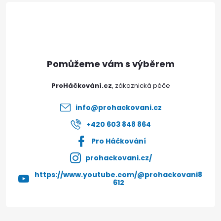
á
p
a
t
ProHáčkování.cz
í
info
@
prohackovani.cz
+420 603 848 864
Pro Háčkování
prohackovani.cz/
https://www.youtube.com/@prohackovani8
612