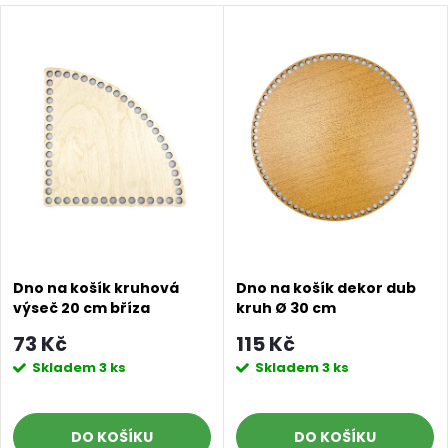
Dno na košík kruhová
Dno na košík dekor dub
výseč 20 cm bříza
kruh Ø 30 cm
73 Kč
115 Kč
Skladem
3 ks
Skladem
3 ks
DO KOŠÍKU
DO KOŠÍKU