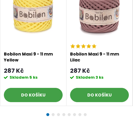
Bobilon Maxi 9 - 11 mm
Bobilon Maxi 9 - 11 mm
Yellow
Lilac
Doprava a platby
Prodejna
Blog a návody
287 Kč
287 Kč
Skladem
5 ks
Skladem
3 ks
Poslat
DO KOŠÍKU
DO KOŠÍKU