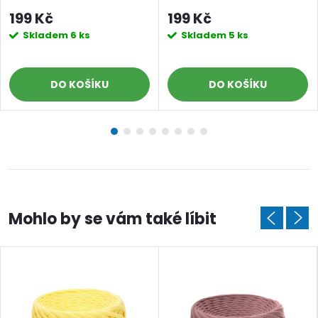
tmavě hnědý zlatý
krémový zlatý
199 Kč
199 Kč
Skladem
6 ks
Skladem
5 ks
DO KOŠÍKU
DO KOŠÍKU