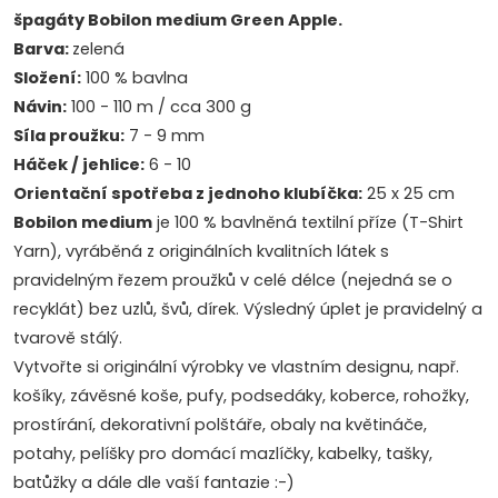
špagáty Bobilon medium Green Apple.
Barva:
zelená
Složení:
100 % bavlna
Návin:
100 - 110 m / cca 300 g
Síla proužku:
7 - 9 mm
Háček / jehlice:
6 - 10
Orientační spotřeba z jednoho klubíčka:
25 x 25 cm
Bobilon medium
je 100 % bavlněná textilní příze (T-Shirt
Yarn), vyráběná z originálních kvalitních látek s
pravidelným řezem proužků v celé délce (nejedná se o
recyklát) bez uzlů, švů, dírek. Výsledný úplet je pravidelný a
tvarově stálý.
Vytvořte si originální výrobky ve vlastním designu, např.
košíky, závěsné koše, pufy, podsedáky, koberce, rohožky,
prostírání, dekorativní polštáře, obaly na květináče,
potahy, pelíšky pro domácí mazlíčky, kabelky, tašky,
batůžky a dále dle vaší fantazie :-)