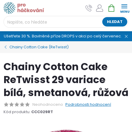
Přejít
NÁKUPNÍ
AI asistent "pani Klubíčková" –
na
KOŠÍK
ProHackovani.cz
obsah
Jsme e-shop s více než osmiletou tradicí a máme pro
HLEDAT
vás připraveno více než 25 tisíc produktů. Vše skladem,
připravené k odeslání.
Ušetřete 30 %. Bavlněné příze DROPS v akci po celý červenec.
Chainy Cotton Cake (ReTwisst)
Chainy Cotton Cake
ReTwisst 29 variace
bílá, smetanová, růžová
Neohodnoceno
Podrobnosti hodnocení
Kód produktu:
CCC029RT