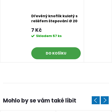
Dřevěný knoflík kulatý s
reliéfem štepování Ø 20
mm fuchsiový
7 Kč
Skladem
57 ks
DO KOŠÍKU