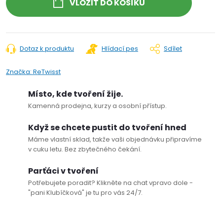
VLOŽIT DO KOŠÍKU
Dotaz k produktu
Hlídací pes
Sdílet
Značka:
ReTwisst
Místo, kde tvoření žije.
Kamenná prodejna, kurzy a osobní přístup.
Když se chcete pustit do tvoření hned
Máme vlastní sklad, takže vaši objednávku připravíme
v cuku letu. Bez zbytečného čekání.
Parťáci v tvoření
Potřebujete poradit? Klikněte na chat vpravo dole -
"pani Klubíčková" je tu pro vás 24/7.