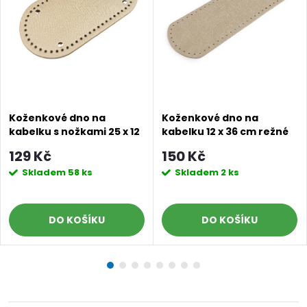
Koženkové dno na
Koženkové dno na
kabelku s nožkami 25 x 12
kabelku 12 x 36 cm režné
cm béžově zlaté
mramorované
129 Kč
150 Kč
Skladem
58 ks
Skladem
2 ks
DO KOŠÍKU
DO KOŠÍKU