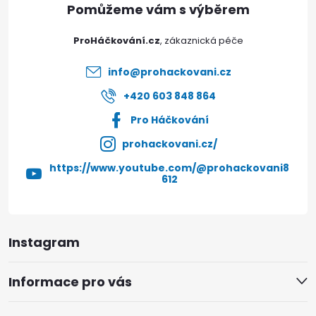
t
ProHáčkování.cz
í
info
@
prohackovani.cz
+420 603 848 864
Pro Háčkování
prohackovani.cz/
https://www.youtube.com/@prohackovani8
612
Instagram
Informace pro vás