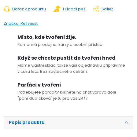
Dotaz k produktu
Hlídací pes
Sdílet
Značka:
ReTwisst
Místo, kde tvoření žije.
Kamenná prodejna, kurzy a osobní přístup.
Když se chcete pustit do tvoření hned
Máme vlastní sklad, takže vaši objednávku připravíme
v cuku letu. Bez zbytečného čekání.
Parťáci v tvoření
Potřebujete poradit? Klikněte na chat vpravo dole -
"pani Klubíčková" je tu pro vás 24/7.
Popis produktu