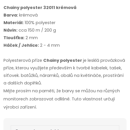
Chainy polyester 32011 krémová
Barva
:
krémová
Materiál:
100% polyester
Návin:
cca 150 m / 200 g
Tloušťka:
2 mm
Háček / Jehlice:
2 - 4 mm
Polyesterová příze
Chainy polyester
je lesklá provázková
příze, kterou využijete především k tvorbě kabelek, tašek,
síťovek. batůžků, náramků, obalů na květináče, prostírání
a dalších doplňků.
Mějte prosím na paměti, že barvy se můžou na různých
monitorech zobrazovat odlišně. Tuto vlastnost určují
výrobci zařízení.