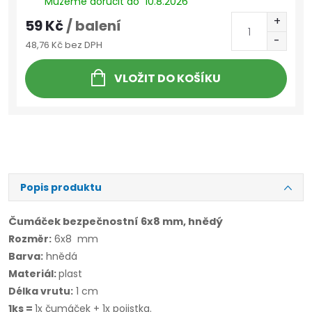
Můžeme doručit do
10.8.2026
59 Kč
/ balení
48,76 Kč bez DPH
VLOŽIT DO KOŠÍKU
Popis produktu
Čumáček bezpečnostní 6x8 mm, hnědý
Rozměr:
6x8 mm
Barva:
hnědá
Materiál:
plast
Délka vrutu:
1 cm
1ks =
1x čumáček + 1x pojistka.