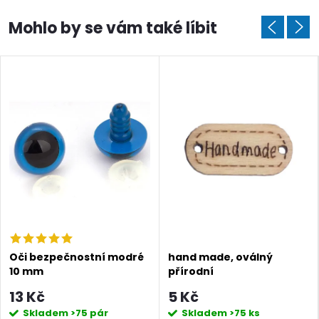
Doprava a platby
Prodejna
Blog a návody
Poslat
Oči bezpečnostní modré
hand made, oválný
10 mm
přírodní
13 Kč
5 Kč
Skladem
>75 pár
Skladem
>75 ks