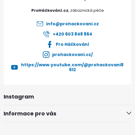
t
ProHáčkování.cz
í
info
@
prohackovani.cz
+420 603 848 864
Pro Háčkování
prohackovani.cz/
https://www.youtube.com/@prohackovani8
612
Instagram
Informace pro vás