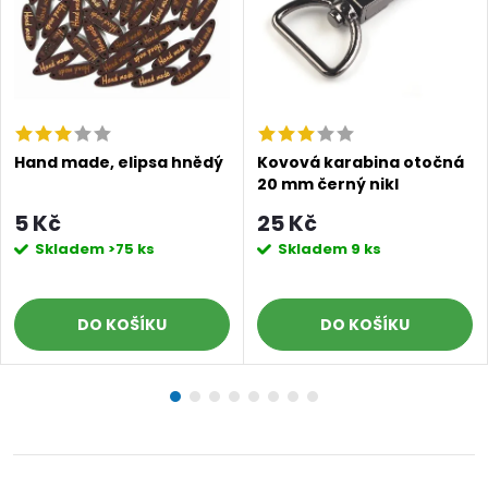
Hand made, elipsa hnědý
Kovová karabina otočná
20 mm černý nikl
5 Kč
25 Kč
Skladem
>75 ks
Skladem
9 ks
DO KOŠÍKU
DO KOŠÍKU