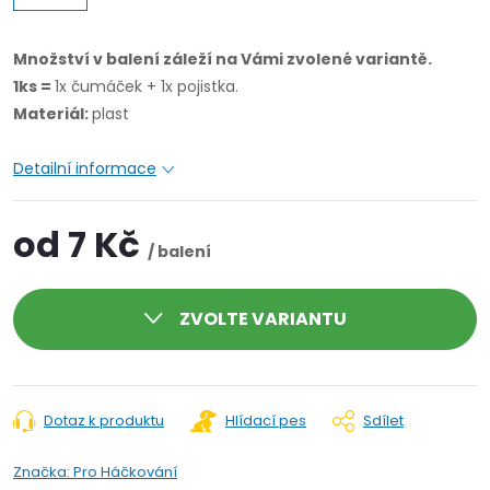
Množství v balení záleží na Vámi zvolené variantě.
1ks =
1x čumáček + 1x pojistka.
Materiál:
plast
Detailní informace
od
7 Kč
/ balení
ZVOLTE VARIANTU
Dotaz k produktu
Hlídací pes
Sdílet
Značka:
Pro Háčkování