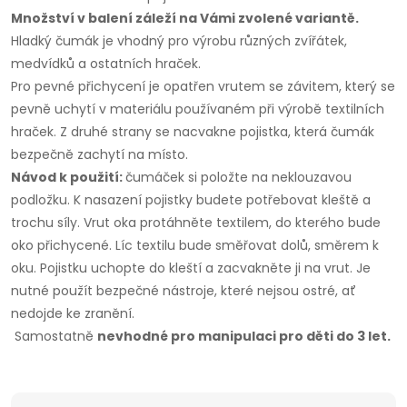
Množství v balení záleží na Vámi zvolené variantě.
Hladký čumák je vhodný pro výrobu různých zvířátek,
medvídků a ostatních hraček.
Pro pevné přichycení je opatřen vrutem se závitem, který se
pevně uchytí v materiálu používaném při výrobě textilních
hraček. Z druhé strany se nacvakne pojistka, která čumák
bezpečně zachytí na místo.
Návod k použití:
čumáček si položte na neklouzavou
podložku. K nasazení pojistky budete potřebovat kleště a
trochu síly. Vrut oka protáhněte textilem, do kterého bude
oko přichycené. Líc textilu bude směřovat dolů, směrem k
oku. Pojistku uchopte do kleští a zacvakněte ji na vrut. Je
nutné použít bezpečné nástroje, které nejsou ostré, ať
nedojde ke zranění.
Samostatně
nevhodné pro manipulaci pro děti do 3 let.