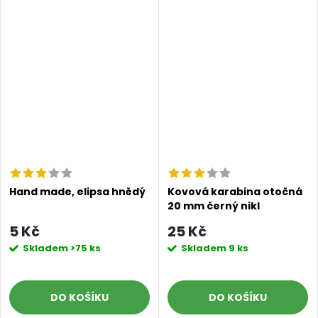
Hand made, elipsa hnědý
Kovová karabina otočná
20 mm černý nikl
5 Kč
25 Kč
Skladem
>75 ks
Skladem
9 ks
DO KOŠÍKU
DO KOŠÍKU