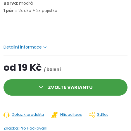
Barva:
modrá
1 pár =
2x oko + 2x pojistka
Detailní informace
od
19 Kč
/ balení
ZVOLTE VARIANTU
Dotaz k produktu
Hlídací pes
Sdílet
Značka:
Pro Háčkování