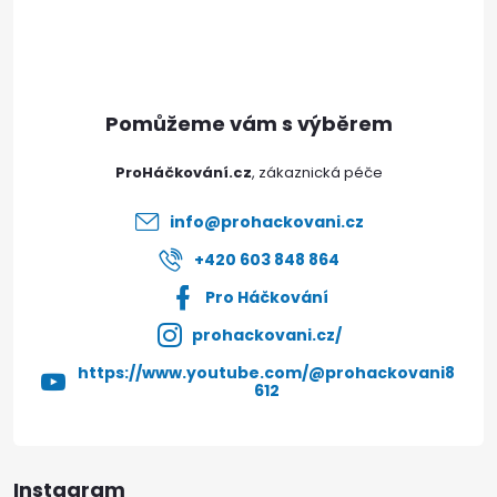
p
a
t
ProHáčkování.cz
í
info
@
prohackovani.cz
+420 603 848 864
Pro Háčkování
prohackovani.cz/
https://www.youtube.com/@prohackovani8
612
Instagram