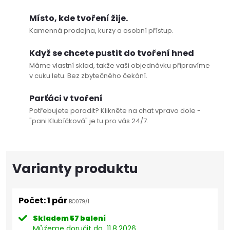
Místo, kde tvoření žije.
Kamenná prodejna, kurzy a osobní přístup.
Když se chcete pustit do tvoření hned
Máme vlastní sklad, takže vaši objednávku připravíme
v cuku letu. Bez zbytečného čekání.
Parťáci v tvoření
Potřebujete poradit? Klikněte na chat vpravo dole -
"pani Klubíčková" je tu pro vás 24/7.
Počet: 1 pár
BO079/1
Skladem
57 balení
Můžeme doručit do
11.8.2026