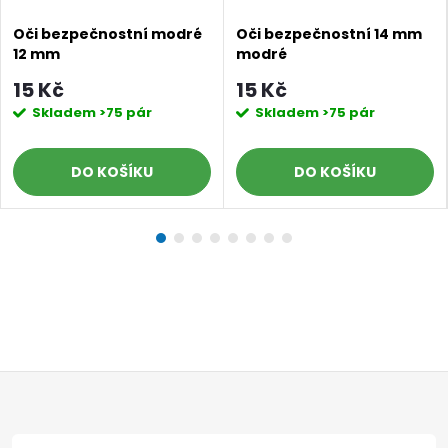
Oči bezpečnostní modré
Oči bezpečnostní 14 mm
12 mm
modré
15 Kč
15 Kč
Skladem
>75 pár
Skladem
>75 pár
DO KOŠÍKU
DO KOŠÍKU
Z
á