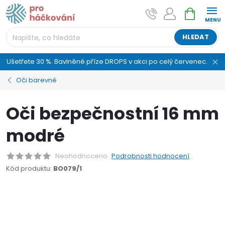
Přejít
NÁKUPNÍ
na
KOŠÍK
obsah
HLEDAT
Ušetřete 30 %. Bavlněné příze DROPS v akci po celý červenec.
Oči barevné
Oči bezpečnostní 16 mm
modré
Neohodnoceno
Podrobnosti hodnocení
Kód produktu:
BO079/1