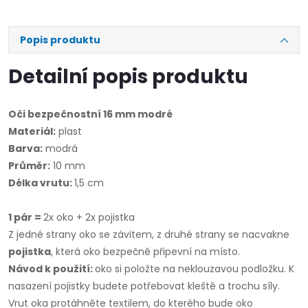
Popis produktu
Detailní popis produktu
Oči bezpečnostní 16 mm modré
Materiál:
plast
Barva:
modrá
Průměr:
10 mm
Délka vrutu:
1,5 cm
1 pár =
2x oko + 2x pojistka
Z jedné strany oko se závitem, z druhé strany se nacvakne
pojistka
, která oko bezpečně připevní na místo.
Návod k použití:
oko si položte na neklouzavou podložku. K
nasazení pojistky budete potřebovat kleště a trochu síly.
Vrut oka protáhněte textilem, do kterého bude oko