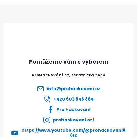
Z
á
p
a
t
ProHáčkování.cz
í
info
@
prohackovani.cz
+420 603 848 864
Pro Háčkování
prohackovani.cz/
https://www.youtube.com/@prohackovani8
612