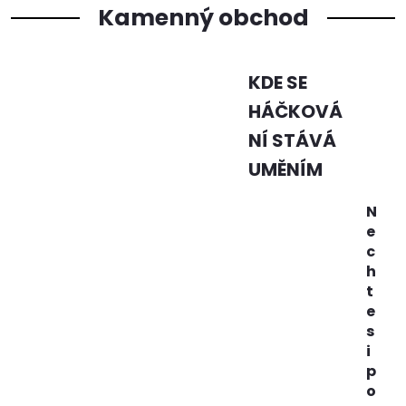
Kamenný obchod
KDE SE
HÁČKOVÁ
NÍ STÁVÁ
UMĚNÍM
N
e
c
h
t
e
s
i
p
o