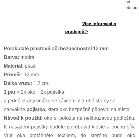
od
obcho
Více informací o
prodejně >
Polokulaté plastové oči bezpečnostní 12 mm.
Barva:
modrá.
Materiál:
plast.
Průměr:
12 mm
.
Délka vrutu:
1,2 cm.
1 pár =
2x oko + 2x pojistka.
Z jedné strany očičko se závitem, z druhé strany se
nacvakne
pojistka
, která oko bezpečně připevní na místo.
Návod k použití:
oko si položte na neklouzavou podložku.
K nasazení pojistky budete potřebovat kleště a trochu síly.
Vrut oka protáhněte textilem, do kterého bude oko