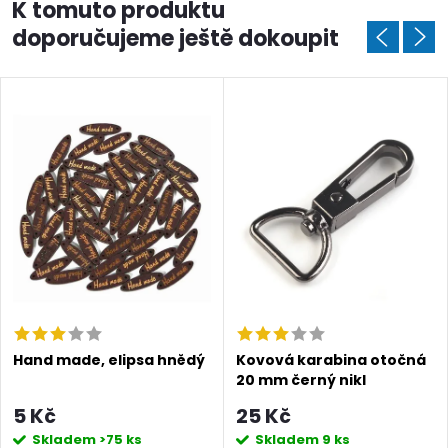
K tomuto produktu
doporučujeme ještě dokoupit
Doprava a platby
Prodejna
Blog a návody
Poslat
Hand made, elipsa hnědý
Kovová karabina otočná
20 mm černý nikl
5 Kč
25 Kč
Skladem
>75 ks
Skladem
9 ks