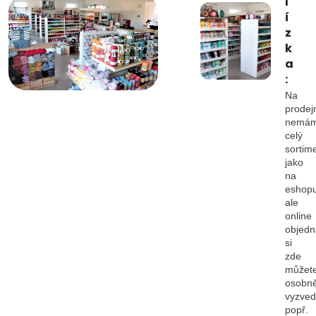
l
í
z
k
a
:
Na
prodej
nemá
celý
sortim
jako
na
eshopu
ale
online
objedn
si
zde
můžet
osobn
vyzved
popř.