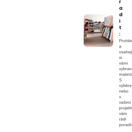
r
a
d
i
t
:
Prohlé
a
osahej
si
vámi
vybran
materiá
S
výběr
nebo
s
vašimi
projekt
vám
rádi
porad