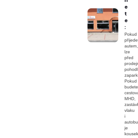
n
e
t
e
:
Pokud
přijede
autem,
lze
před
prodej
pohod
zapark
Pokud
budete
cestov
MHD,
zastáv
vlaku
i
autob
je
kouse