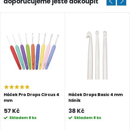
doporučujeme ještě dokoupit
Háček Pro Drops Circus 4
Háček Drops Basic 4 mm
mm
hliník
57 Kč
38 Kč
Skladem
8 ks
Skladem
8 ks