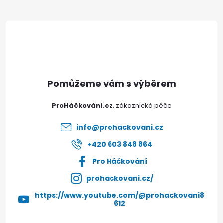
Z
á
p
a
t
ProHáčkování.cz
í
info
@
prohackovani.cz
+420 603 848 864
Pro Háčkování
prohackovani.cz/
https://www.youtube.com/@prohackovani8
612