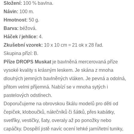
Složení:
100 % bavlna.
Návin:
100 m.
Hmotnost:
50 g.
Barva:
béžová.
Háček / jehlice:
4.
Zkušební vzorek:
10 x 10 cm = 21 ok x 28 řad.
Skupina přízí: B.
Příze DROPS Muskat
je bavlněná mercerovaná příze
vysoké kvality s krásným leskem. Je skána z mnoha
dlouhých jemných bavlněných vláken. Je pevná a odolná,
přitom velmi příjemná. Nabízí se v mnoha sytých i
pastelových odstínech.
Doporučujeme na obrovskou škálu modelů pro děti od
čepiček, kloboučků, nákrčníků či šátků, přes kabátky,
svetříky, vestičky, šaty, overaly až po ponožky nebo
capáčky. Dospělí jistě navíc ocení lehké jarní/letní tuniky,