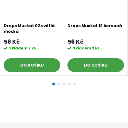
Doprava a platby
Prodejna
Blog a návody
Poslat
Drops Muskat 02 světlá
Drops Muskat 12 červená
modrá
56 Kč
56 Kč
Skladem
2 ks
Skladem
3 ks
DO KOŠÍKU
DO KOŠÍKU