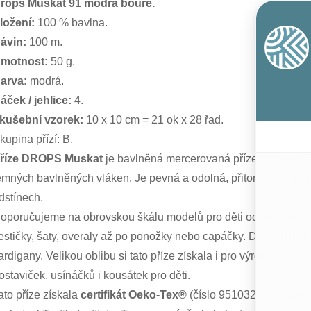
rops Muskat 91 modrá bouře.
ložení:
100 % bavlna.
ávin:
100 m.
motnost:
50 g.
arva:
modrá.
áček / jehlice:
4.
kušební vzorek:
10 x 10 cm = 21 ok x 28 řad.
kupina přízí: B.
říze DROPS Muskat
je bavlněná mercerovaná příze vysoké kv
emných bavlněných vláken. Je pevná a odolná, přitom velmi pří
dstínech.
oporučujeme na obrovskou škálu modelů pro děti od čepiček, klo
estičky, šaty, overaly až po ponožky nebo capáčky. Dospělí jistě n
ardigany. Velikou oblibu si tato příze získala i pro výrobu mód
ostaviček, usínáčků i kousátek pro děti.
ato příze získala
certifikát Oeko-Tex®
(číslo 951032), Standard