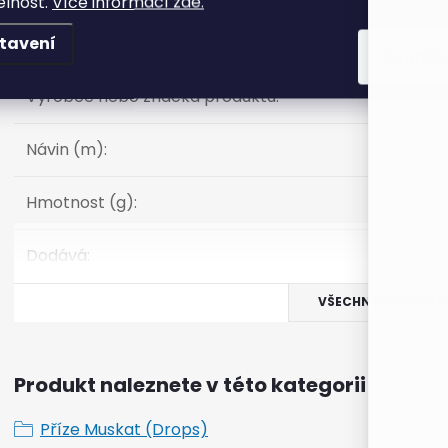
elnost.
Více informací zde.
tavení
Materiál
:
?
Souhla
Výrobce nebo značka produktu
:
Návin (m)
:
Hmotnost (g)
:
Dodává
:
VŠECHNY PARAMET
Produkt naleznete v této kategorii
Příze Muskat (Drops)