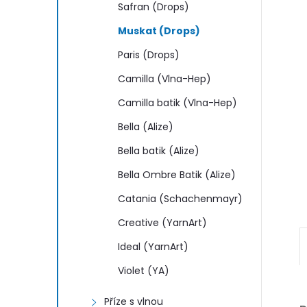
n
Safran (Drops)
e
Muskat (Drops)
Paris (Drops)
l
Camilla (Vlna-Hep)
Camilla batik (Vlna-Hep)
Bella (Alize)
Bella batik (Alize)
Bella Ombre Batik (Alize)
Catania (Schachenmayr)
Creative (YarnArt)
Ideal (YarnArt)
Violet (YA)
Příze s vlnou