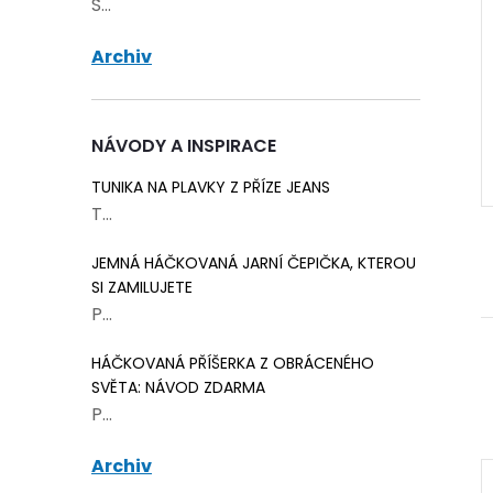
Š...
oflík s poutkem
Knoflík Drops kytička Ø 20
íbrný
mm perleťový zelený
Archiv
25 Kč
Skladem
51 ks
Skladem
39 ks
NÁVODY A INSPIRACE
ŠÍKU
DO KOŠÍKU
TUNIKA NA PLAVKY Z PŘÍZE JEANS
T...
JEMNÁ HÁČKOVANÁ JARNÍ ČEPIČKA, KTEROU
SI ZAMILUJETE
P...
HÁČKOVANÁ PŘÍŠERKA Z OBRÁCENÉHO
SVĚTA: NÁVOD ZDARMA
P...
Archiv