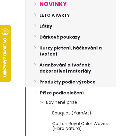
s
NOVINKY
t
LÉTO A PÁRTY
Látky
r
Dárkové poukazy
a
Kurzy pletení, háčkování a
tvoření
n
Aranžování a tvoření:
dekorativní materiály
n
Produkty podle výrobce
í
Příze podle složení
Bavlněné příze
p
Bouquet (YarnArt)
a
Cotton Royal Color Waves
(Fibra Natura)