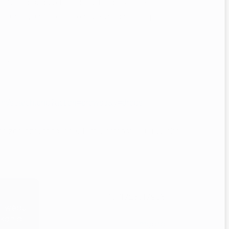
tomnost dráždivých látek a z hlediska působení na
 stupeň, a proto je tato příze vhodná také pro
žené.
com/search.php?action=browse&y=drops-
 zobrazovat odlišně. Tuto vlastnost určují výrobci
7071723017968
ní webu
ýkon a
modrá