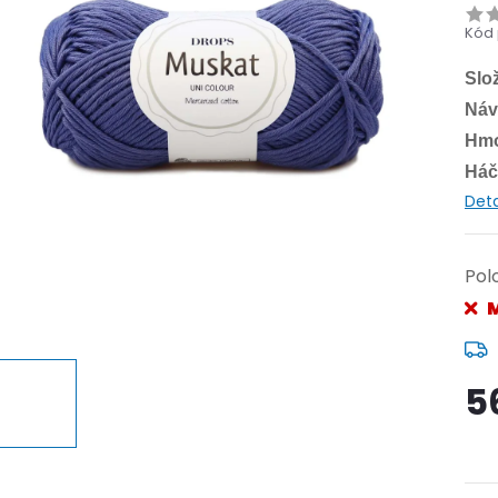
Kód 
Slo
Náv
Hmo
Háče
Deta
Pol
M
5