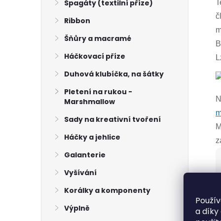
Špagáty (textilní příze)
T
č
Ribbon
m
Šňůry a macramé
B
Háčkovací příze
L
Duhová klubíčka, na šátky
Pletení na rukou -
N
Marshmallow
m
Sady na kreativní tvoření
M
Háčky a jehlice
z
Galanterie
Vyšívání
Korálky a komponenty
Použív
Výplně
a díky