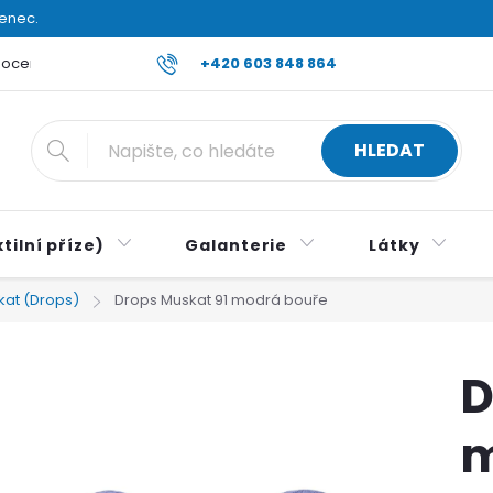
venec.
ocení obchodu
Reklamace a vrácení zboží
+420 603 848 864
Všeobecné ob
HLEDAT
tilní příze)
Galanterie
Látky
kat (Drops)
Drops Muskat 91 modrá bouře
D
m