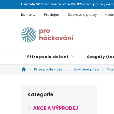
Přejít
Ušetřete 30 %. Bavlněné příze DROPS v akci po celý čer
na
Kontakty
Prodejna
Doprava a platby
Hodn
obsah
Příze podle složení
Špagáty (tex
Příze podle složení
Bavlněné příze
Mus
Domů
P
Přeskočit
Kategorie
kategorie
o
AKCE A VÝPRODEJ