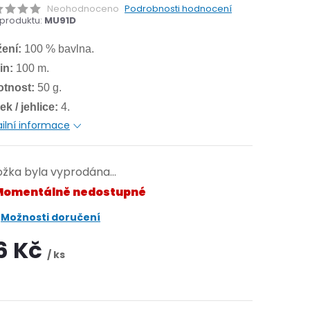
Neohodnoceno
Podrobnosti hodnocení
produktu:
MU91D
žení:
100 % bavlna.
in:
100 m.
tnost:
50 g.
k / jehlice:
4.
ilní informace
ožka byla vyprodána…
omentálně nedostupné
Možnosti doručení
6 Kč
/ ks