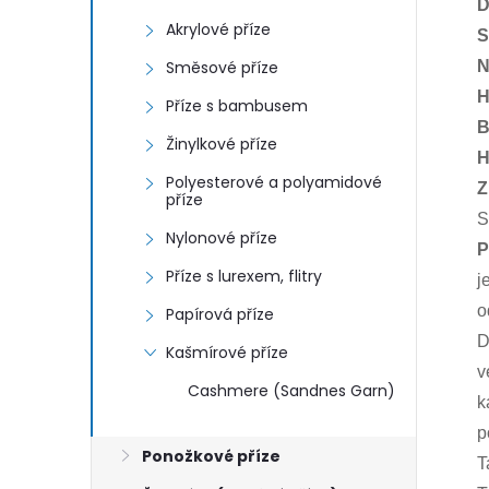
D
Akrylové příze
S
Směsové příze
N
H
Příze s bambusem
B
Žinylkové příze
H
Polyesterové a polyamidové
Z
příze
S
Nylonové příze
P
Příze s lurexem, flitry
j
o
Papírová příze
D
Kašmírové příze
v
Cashmere (Sandnes Garn)
k
p
Ponožkové příze
T