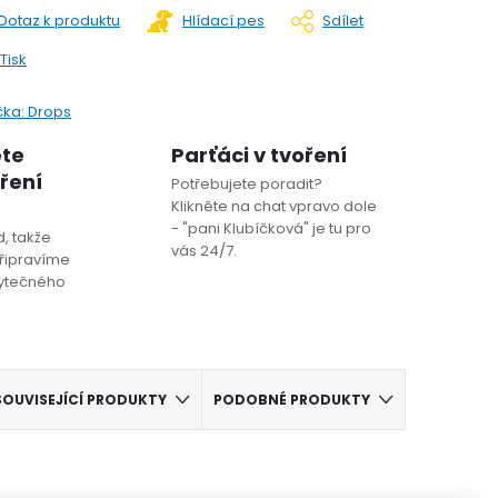
Dotaz k produktu
Hlídací pes
Sdílet
Tisk
čka:
Drops
ete
Parťáci v tvoření
oření
Potřebujete poradit?
Klikněte na chat vpravo dole
- "pani Klubíčková" je tu pro
, takže
vás 24/7.
řipravíme
bytečného
SOUVISEJÍCÍ PRODUKTY
PODOBNÉ PRODUKTY