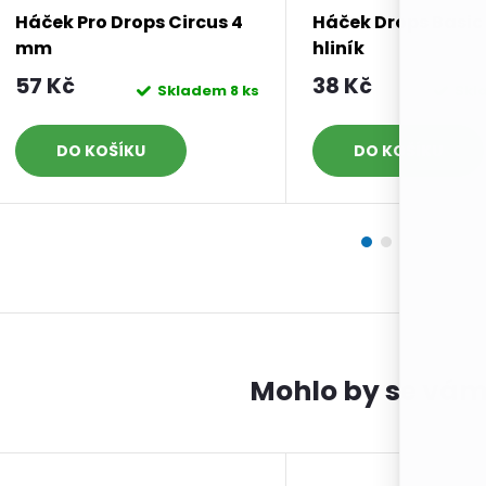
Háček Pro Drops Circus 4
Háček Drops Basi
mm
hliník
57 Kč
38 Kč
Skladem
8 ks
Skl
DO KOŠÍKU
DO KOŠÍKU