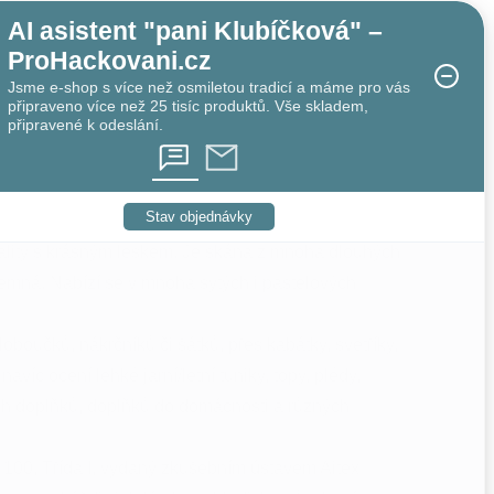
AI asistent "pani Klubíčková" –
ProHackovani.cz
Jsme e-shop s více než osmiletou tradicí a máme pro vás
připraveno více než 25 tisíc produktů. Vše skladem,
připravené k odeslání.
Stav objednávky
ality s krásným leskem. Je skána z mnoha dlouhých
jemná. Nabízí se v mnoha sytých i pastelových
boučků, nákrčníků či šátků, přes kabátky, svetříky,
avíc ocení lehké jarní/letní tuniky, topy, plédy,
ních doplňků, doplňků do domácnosti a různých
 100, Třída I, vydaný zkušebním ústavem Aitex