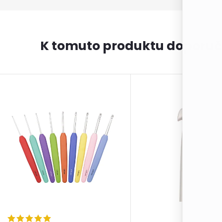
K tomuto produktu doporuč