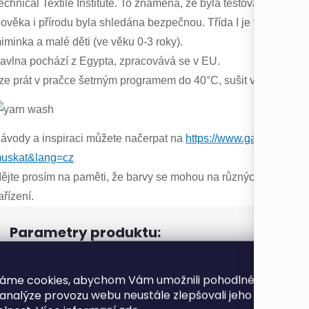
echnical Textile Institute. To znamená, že byla testována na pří
lověka i přírodu byla shledána bezpečnou. Třída I je ten nejvyšší
iminka a malé děti (ve věku 0-3 roky).
avlna pochází z Egypta, zpracovává se v EU.
ze prát v pračce šetrným programem do 40°C, sušit volně rozlo
ávody a inspiraci můžete načerpat na
https://www.garnstudio.
uskat&lang=cz
ějte prosím na paměti, že barvy se mohou na různých monitorech
ařízení.
Parametry produktu:
EAN
:
áme cookies, abychom Vám umožnili pohodlné prohlíže
 analýze provozu webu neustále zlepšovali jeho funkce, v
Barva
: