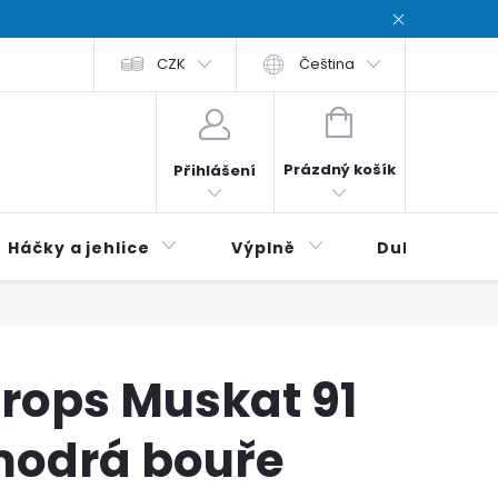
chodní podmínky
CZK
Zásady ochrana osobních údajů / Privacy poli
Čeština
NÁKUPNÍ
KOŠÍK
Prázdný košík
Přihlášení
Háčky a jehlice
Výplně
Duhová klubí
rops Muskat 91
odrá bouře