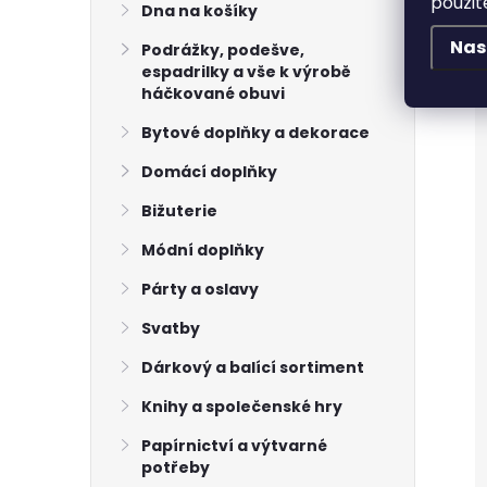
použit
Dna na košíky
Nas
Podrážky, podešve,
espadrilky a vše k výrobě
háčkované obuvi
Bytové doplňky a dekorace
Domácí doplňky
Bižuterie
Módní doplňky
Párty a oslavy
Svatby
Dárkový a balící sortiment
Knihy a společenské hry
Papírnictví a výtvarné
potřeby