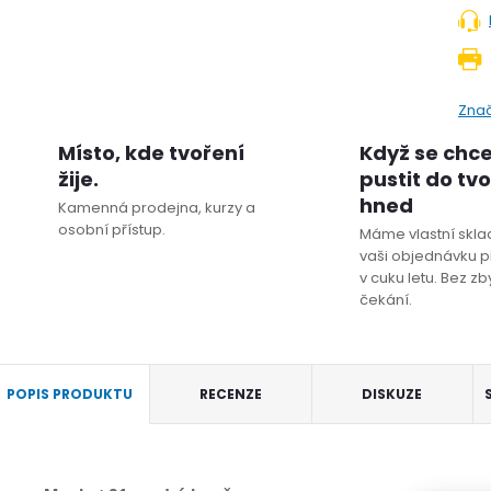
Zna
Místo, kde tvoření
Když se chc
žije.
pustit do tv
hned
Kamenná prodejna, kurzy a
osobní přístup.
Máme vlastní sklad
vaši objednávku p
v cuku letu. Bez z
čekání.
POPIS PRODUKTU
RECENZE
DISKUZE