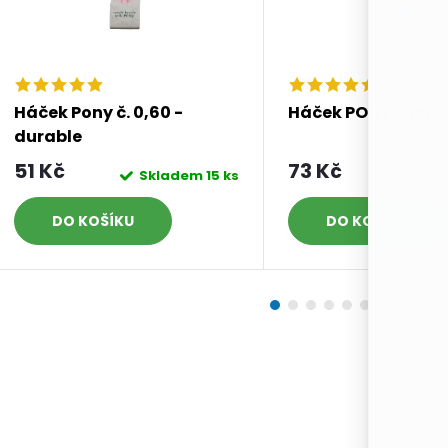
Háček Pony č. 0,60 -
Háček PONY Easy Gr
durable
51 Kč
73 Kč
Skladem
15 ks
Skl
DO KOŠÍKU
DO KOŠÍKU