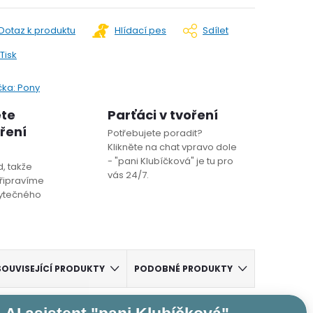
Dotaz k produktu
Hlídací pes
Sdílet
Tisk
čka:
Pony
ete
Parťáci v tvoření
oření
Potřebujete poradit?
Klikněte na chat vpravo dole
- "pani Klubíčková" je tu pro
, takže
vás 24/7.
řipravíme
bytečného
SOUVISEJÍCÍ PRODUKTY
PODOBNÉ PRODUKTY