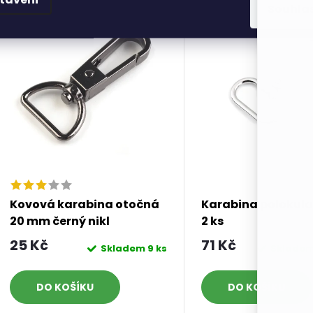
Souhla
Kovová karabina otočná
Karabina polokulat
20 mm černý nikl
2 ks
25 Kč
71 Kč
Skladem
9 ks
Sklade
DO KOŠÍKU
DO KOŠÍKU