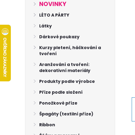
s
NOVINKY
t
LÉTO A PÁRTY
Látky
r
Dárkové poukazy
a
Kurzy pletení, háčkování a
tvoření
n
Aranžování a tvoření:
dekorativní materiály
n
Produkty podle výrobce
í
Příze podle složení
p
Ponožkové příze
Špagáty (textilní příze)
a
Ribbon