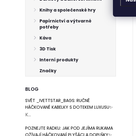
Knihy a společenské hry
Papírnictví a výtvarné
potřeby
Káva
3D Tisk
Interní produkty
Značky
s oválným
Navlékač nití plastový
BLOG
m 39 mm
mix 5ks
SVĚT _IVETTSTAR_BAGS: RUČNĚ
az
22 Kč
HÁČKOVANÉ KABELKY S DOTEKEM LUXUSU✨
Skladem
2 ks
Skladem
9 balení
K...
ŠÍKU
DO KOŠÍKU
POZNEJTE RADKU: JAK POD JEJÍMA RUKAMA
OŽÍVAJÍ HÁČKOVANÍ PLYŠÁCI A DOPLŇKY✨