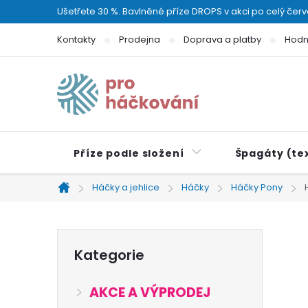
Přejít
Ušetřete 30 %. Bavlněné příze DROPS v akci po celý čer
na
Kontakty
Prodejna
Doprava a platby
Hodn
obsah
Příze podle složení
Špagáty (tex
Háčky a jehlice
Háčky
Háčky Pony
Domů
P
Přeskočit
Kategorie
kategorie
o
AKCE A VÝPRODEJ