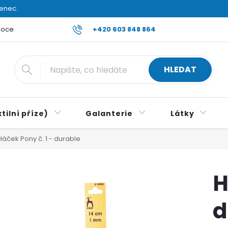
venec.
ocení obchodu
Reklamace a vrácení zboží
+420 603 848 864
Všeobecné ob
HLEDAT
tilní příze)
Galanterie
Látky
Háček Pony č. 1 - durable
H
d