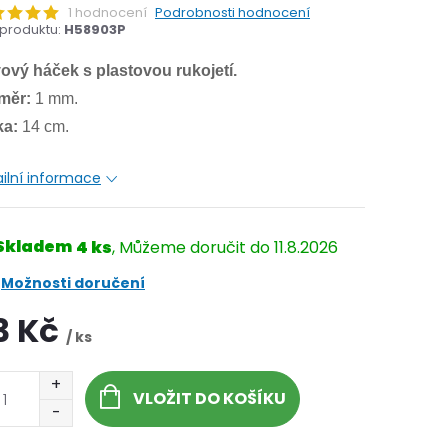
1 hodnocení
Podrobnosti hodnocení
produktu:
H58903P
ový háček s plastovou rukojetí.
měr:
1 mm.
ka:
14 cm.
ilní informace
Skladem
4 ks
11.8.2026
Možnosti doručení
3 Kč
/ ks
VLOŽIT DO KOŠÍKU