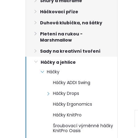
n
Šňůry a macramé
Háčkovací příze
e
Duhová klubíčka, na šátky
l
Pletení na rukou -
Marshmallow
Sady na kreativní tvoření
Háčky a jehlice
Háčky
Háčky ADDI Swing
Háčky Drops
Háčky Ergonomics
Háčky KnitPro
Šroubovací výměnné háčky
KnitPro Oasis