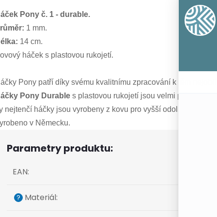
áček Pony č. 1 - durable.
růměr:
1 mm.
élka:
14 cm.
ovový háček s plastovou rukojetí.
áčky Pony patří díky svému kvalitnímu zpracování k těm nejobl
áčky Pony Durable
s plastovou rukojetí jsou velmi příjemné n
y nejtenčí háčky jsou vyrobeny z kovu pro vyšší odolnost.
yrobeno v Německu.
Parametry produktu:
EAN
:
Materiál
:
?