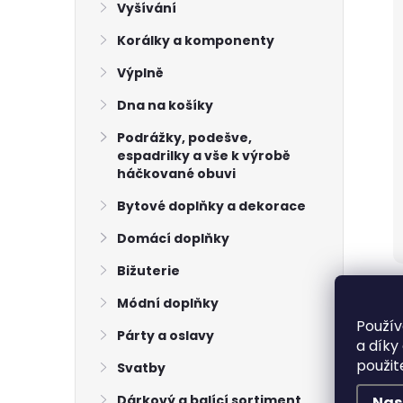
Vyšívání
Korálky a komponenty
Výplně
Dna na košíky
Podrážky, podešve,
espadrilky a vše k výrobě
háčkované obuvi
Bytové doplňky a dekorace
Domácí doplňky
Bižuterie
Módní doplňky
Použív
Párty a oslavy
a díky
použit
Svatby
Dárkový a balící sortiment
Nas