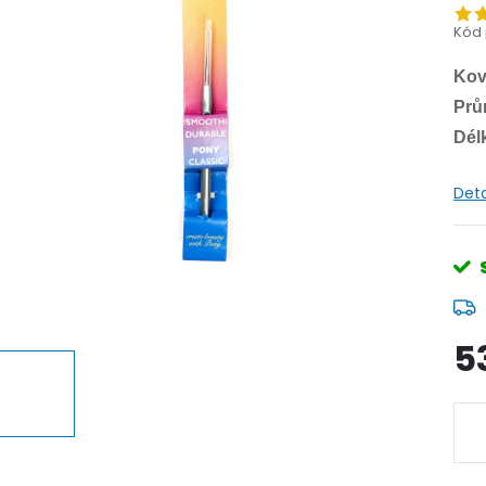
Kód 
Kov
Prů
Dél
Deta
5