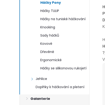
Háčky Pony
H
Háčky TULIP
P
Háčky na tuniské háčkování
D
K
Knooking
Sady háčků
H
Kovové
H
Dřevěné
T
V
Ergonomické
Háčky se silikonovou rukojetí
Jehlice
Doplňky k háčkování a pletení
Galanterie