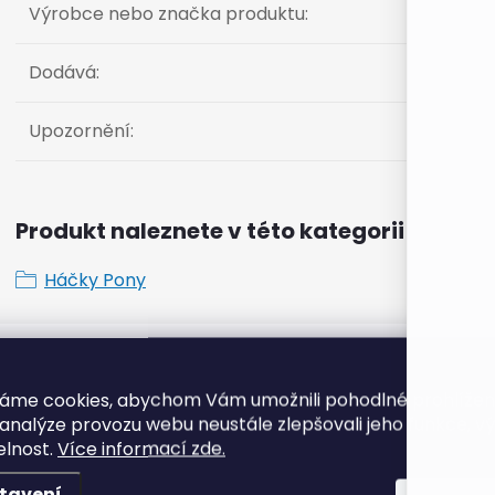
Výrobce nebo značka produktu
:
Dodává
:
Upozornění
:
Produkt naleznete v této kategorii
Háčky Pony
K tomuto produktu doporuč
áme cookies, abychom Vám umožnili pohodlné prohlíže
 analýze provozu webu neustále zlepšovali jeho funkce, v
elnost.
Více informací zde.
tavení