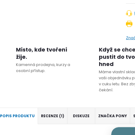
Zna
Místo, kde tvoření
Když se chc
žije.
pustit do tv
hned
Kamenná prodejna, kurzy a
osobní přístup.
Máme vlastní sklad
vaši objednávku p
v cuku letu. Bez z
čekání.
POPIS PRODUKTU
RECENZE (1)
DISKUZE
ZNAČKA
PONY