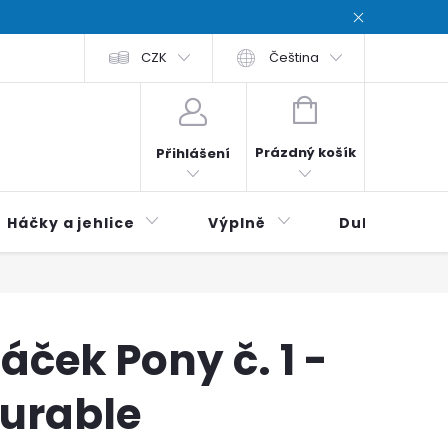
chodní podmínky
CZK
Zásady ochrana osobních údajů / Privacy poli
Čeština
NÁKUPNÍ
KOŠÍK
Prázdný košík
Přihlášení
Háčky a jehlice
Výplně
Duhová klubí
áček Pony č. 1 -
urable