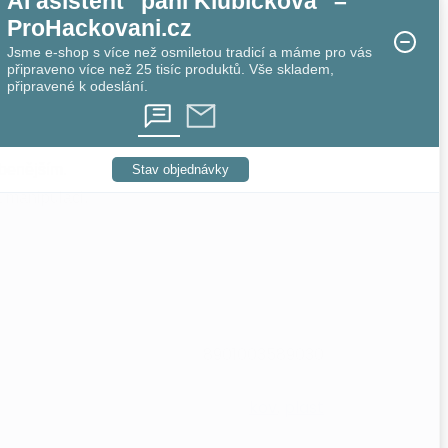
AI asistent "pani Klubíčková" –
ProHackovani.cz
Jsme e-shop s více než osmiletou tradicí a máme pro vás
připraveno více než 25 tisíc produktů. Vše skladem,
připravené k odeslání.
íbenějším.
Stav objednávky
a manipulaci.
8901003589030
kov
,
plast