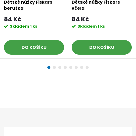
Dětské nůžky Fiskars
Dětské nůžky Fiskars
beruška
včela
84 Kč
84 Kč
Skladem
1 ks
Skladem
1 ks
DO KOŠÍKU
DO KOŠÍKU
Z
Doprava a platby
Prodejna
Blog a návody
á
Poslat