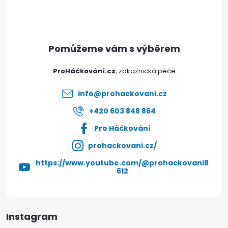
p
a
t
ProHáčkování.cz
í
info
@
prohackovani.cz
+420 603 848 864
Pro Háčkování
prohackovani.cz/
https://www.youtube.com/@prohackovani8
612
Instagram