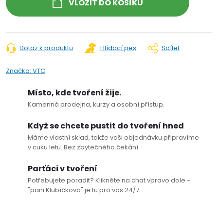
VLOŽIT DO KOŠÍKU
Dotaz k produktu
Hlídací pes
Sdílet
Značka:
VTC
Místo, kde tvoření žije.
Kamenná prodejna, kurzy a osobní přístup.
Když se chcete pustit do tvoření hned
Máme vlastní sklad, takže vaši objednávku připravíme
v cuku letu. Bez zbytečného čekání.
Parťáci v tvoření
Potřebujete poradit? Klikněte na chat vpravo dole -
"pani Klubíčková" je tu pro vás 24/7.