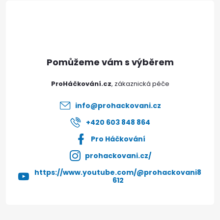
á
p
a
t
ProHáčkování.cz
í
info
@
prohackovani.cz
+420 603 848 864
Pro Háčkování
prohackovani.cz/
https://www.youtube.com/@prohackovani8
612