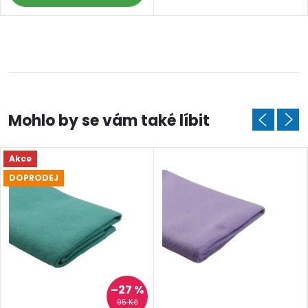
Akce
DOPRODEJ
–27 %
95 Kč