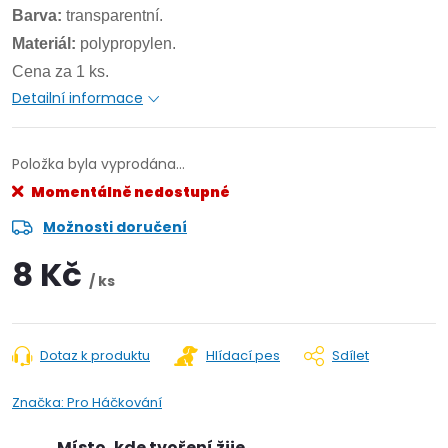
Barva:
transparentní.
Materiál:
polypropylen.
Cena za 1 ks.
Detailní informace
Položka byla vyprodána…
Momentálně nedostupné
Možnosti doručení
8 Kč
/ ks
Dotaz k produktu
Hlídací pes
Sdílet
Značka:
Pro Háčkování
Místo, kde tvoření žije.