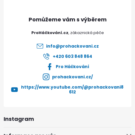
a
t
ProHáčkování.cz
í
info
@
prohackovani.cz
+420 603 848 864
Pro Háčkování
prohackovani.cz/
https://www.youtube.com/@prohackovani8
612
Instagram