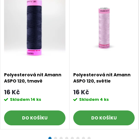
Polyesterová nit Amann
Polyesterová nit Amann
ASPO 120, tmavě
ASPO 120, světle
fialovomodrá 0016, návin
starofialová 0035, návin
16 Kč
16 Kč
100 m
100 m
Skladem
14 ks
Skladem
4 ks
DO KOŠÍKU
DO KOŠÍKU