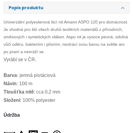
Popis produktu
Univerzální polyesterová šicí nit Amann ASPO 120 pro domácnost.
Je vhodná pro šití všech druhů textilních materiálů z přírodních,
směsových i syntetických vláken. Aspo nit je vysoce pevná, odolná
vůči oděru, bakteriím i plísním, neztrácí svou barvu na světle ani
po praní a nesráží se.
Vyrábí se v ČR.
Barva
: jemná pistáciová
Návin
:
100 m
Tloušťka
nitě
:
cca 0,2 mm
Složení
: 100% polyester
Údržba