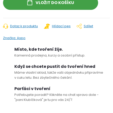
VLOŽIT DO KOŠÍKU
Dotaz k produktu
Hlídací pes
Sdílet
Značka:
Aspo
Místo, kde tvoření žije.
Kamenná prodejna, kurzy a osobní přístup.
Když se chcete pustit do tvoření hned
Máme vlastní sklad, takže vaši objednávku připravíme
v cuku letu. Bez zbytečného čekání.
Parťáci v tvoření
Potřebujete poradit? Klikněte na chat vpravo dole -
"pani Klubíčková" je tu pro vás 24/7.