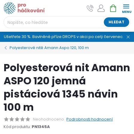
Přejít
NÁKUPNÍ
AI asistent "pani Klubíčková" –
na
KOŠÍK
ProHackovani.cz
obsah
Jsme e-shop s více než osmiletou tradicí a máme pro
HLEDAT
vás připraveno více než 25 tisíc produktů. Vše skladem,
připravené k odeslání.
Ušetřete 30 %. Bavlněné příze DROPS v akci po celý červenec.
Polyesterové nitě Amann Aspo 120, 100 m
Polyesterová nit Amann
ASPO 120 jemná
pistáciová 1345 návin
100 m
Neohodnoceno
Podrobnosti hodnocení
Kód produktu:
PN1345A