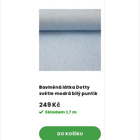
Bavlněná látka Dotty
světle modrá bílý puntík
249 Kč
Skladem
1,7 m
DO KOŠÍKU