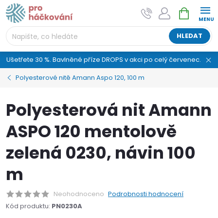
Přejít
NÁKUPNÍ
AI asistent "pani Klubíčková" –
na
KOŠÍK
ProHackovani.cz
obsah
Jsme e-shop s více než osmiletou tradicí a máme pro
HLEDAT
vás připraveno více než 25 tisíc produktů. Vše skladem,
připravené k odeslání.
Ušetřete 30 %. Bavlněné příze DROPS v akci po celý červenec.
Polyesterové nitě Amann Aspo 120, 100 m
Polyesterová nit Amann
ASPO 120 mentolově
zelená 0230, návin 100
m
Neohodnoceno
Podrobnosti hodnocení
Kód produktu:
PN0230A