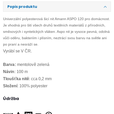
Popis produktu
Univerzální polyesterová šicí nit Amann ASPO 120 pro domácnost.
Je vhodná pro šití všech druhů textilních materiálů z přírodních,
směsových i syntetických vláken. Aspo nit je vysoce pevná, odolná
vůči oděru, bakteriím i plísním, neztrácí svou barvu na světle ani
po praní a nesráží se.
Vyrábí se V ČR.
Barva:
mentolově zelená
Návin
:
100 m
Tloušťka
nitě
:
cca 0,2 mm
Složení
: 100% polyester
Údržba