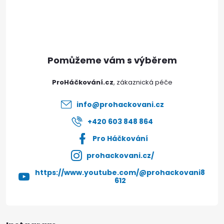
á
p
a
t
ProHáčkování.cz
í
info
@
prohackovani.cz
+420 603 848 864
Pro Háčkování
prohackovani.cz/
https://www.youtube.com/@prohackovani8
612