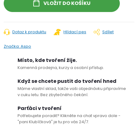
VLOŽIT DO KOŠÍKU
Dotaz k produktu
Hlídací pes
Sdílet
Značka:
Aspo
Místo, kde tvoření žije.
Kamenná prodejna, kurzy a osobní přístup.
Když se chcete pustit do tvoření hned
Máme vlastní sklad, takže vaši objednávku připravíme
v cuku letu. Bez zbytečného čekání.
Parťáci v tvoření
Potřebujete poradit? Klikněte na chat vpravo dole -
"pani Klubíčková" je tu pro vás 24/7.