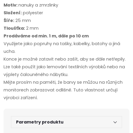
Motiv:
nanuky a zmrzlinky
Složení:
polyester
Šíře:
25 mm
Tloušťka:
2 mm
Prodáváme od min. 1 m, dále po 10 cm
Využijete jako popruhy na tašky, kabelky, batohy a jiná
ucha.
Konce je možné zatavit nebo zašít, aby se dále netřepily.
Lze také použít jako lemování textilních výrobků nebo na
výplety čalouněného nábytku.
Mějte prosím na paměti, že barvy se můžou na různých
monitorech zobrazovat odlišně. Tuto vlastnost určují
výrobci zařízení.
Parametry produktu