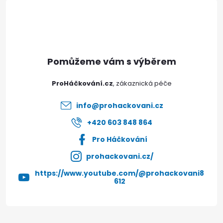
á
Poslat
p
a
t
ProHáčkování.cz
í
info
@
prohackovani.cz
+420 603 848 864
Pro Háčkování
prohackovani.cz/
https://www.youtube.com/@prohackovani8
612