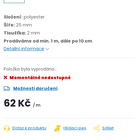
Složení:
polyester
Šíře:
25 mm
Tloušťka:
2 mm
Prodáváme od min. 1 m, dále po 10 cm
Detailní informace
Položka byla vyprodána…
Momentálně nedostupné
Možnosti doručení
62 Kč
/ m
Dotaz k produktu
Hlídací pes
Sdílet