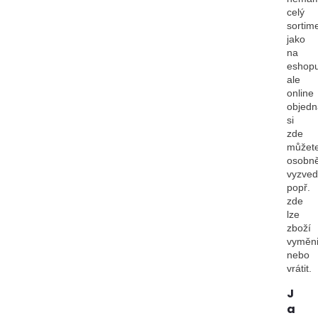
celý
sortim
jako
na
eshopu
ale
online
objedn
si
zde
můžet
osobn
vyzved
popř.
zde
lze
zboží
vyměni
nebo
vrátit.
J
a