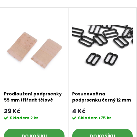
Prodloužení podprsenky
Posunovač na
55 mm třířadé tělové
podprsenku černý 12 mm
29 Kč
4 Kč
Skladem
2 ks
Skladem
>75 ks
DO KOŠÍKU
DO KOŠÍKU