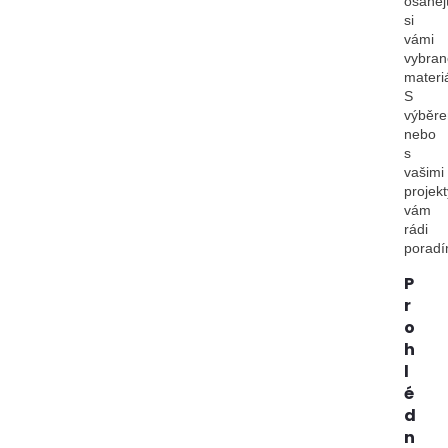
osahej
si
vámi
vybran
materiá
S
výběr
nebo
s
vašimi
projekt
vám
rádi
porad
P
r
o
h
l
é
d
n