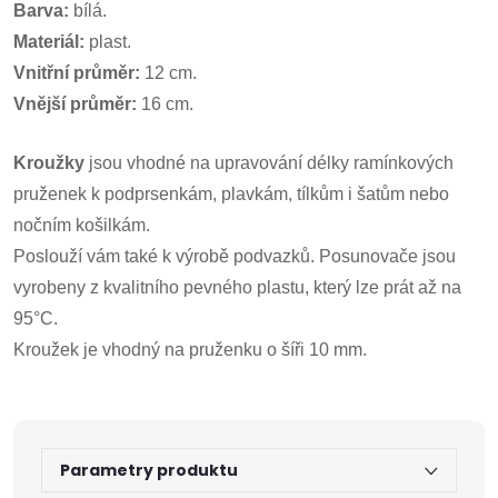
Barva:
bílá.
Materiál:
plast.
Vnitřní průměr:
12 cm.
Vnější průměr:
16 cm.
Kroužky
jsou vhodné na upravování délky ramínkových
pruženek k podprsenkám, plavkám, tílkům i šatům nebo
nočním košilkám.
Poslouží vám také k výrobě podvazků. Posunovače jsou
vyrobeny z kvalitního pevného plastu, který lze prát až na
95°C.
Kroužek je vhodný na pruženku o šíři 10 mm.
Parametry produktu