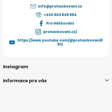
í
info
@
prohackovani.cz
+420 603 848 864
Pro Háčkování
prohackovani.cz/
https://www.youtube.com/@prohackovani8
612
Instagram
Informace pro vás