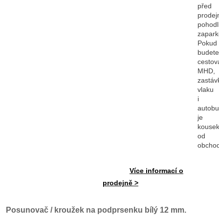
před
prodej
pohod
zapark
Pokud
budete
cestov
MHD,
zastáv
vlaku
i
autob
je
kouse
od
obcho
Více informací o
prodejně >
Posunovač / kroužek na podprsenku bílý 12 mm.