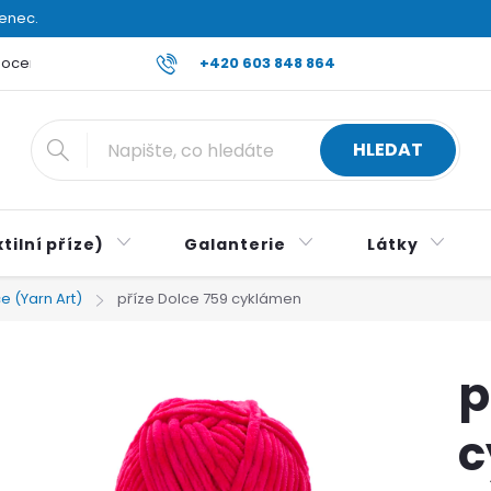
venec.
ocení obchodu
Reklamace a vrácení zboží
+420 603 848 864
Všeobecné ob
HLEDAT
tilní příze)
Galanterie
Látky
e (Yarn Art)
příze Dolce 759 cyklámen
p
c