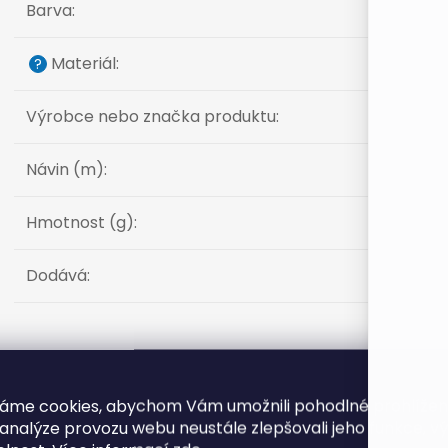
Barva
:
Materiál
:
?
Výrobce nebo značka produktu
:
Návin (m)
:
Hmotnost (g)
:
Dodává
:
Produkt naleznete v této kategorii
áme cookies, abychom Vám umožnili pohodlné prohlíže
Příze Dolce (Yarn Art)
 analýze provozu webu neustále zlepšovali jeho funkce, v