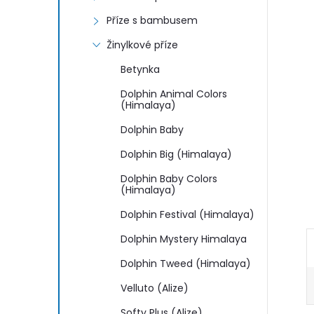
n
Příze s bambusem
e
Žinylkové příze
l
Betynka
Dolphin Animal Colors
(Himalaya)
Dolphin Baby
Dolphin Big (Himalaya)
Dolphin Baby Colors
(Himalaya)
Dolphin Festival (Himalaya)
Dolphin Mystery Himalaya
Dolphin Tweed (Himalaya)
Velluto (Alize)
Softy Plus (Alize)