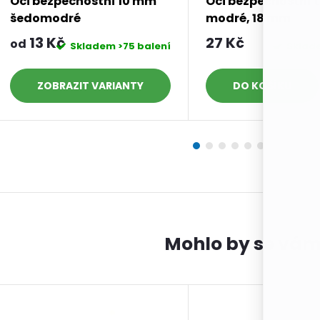
Oči bezpečnostní 10 mm
Oči bezpečnostní t
šedomodré
modré, 18 mm
13 Kč
27 Kč
od
Skladem
>75 balení
Skla
ZOBRAZIT
DO KOŠÍKU