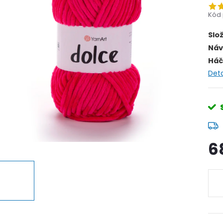
Kód 
Slo
Náv
Háč
Deta
6