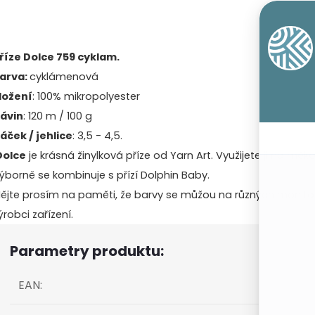
říze Dolce 759 cyklam.
arva:
cyklámenová
ložení
: 100% mikropolyester
ávin
: 120 m / 100 g
áček / jehlice
: 3,5 - 4,5.
Dolce
je krásná žinylková příze od Yarn Art. Využijete ji na měk
ýborně se kombinuje s přízí Dolphin Baby.
ějte prosím na paměti, že barvy se můžou na různých monitore
ýrobci zařízení.
Parametry produktu:
EAN
: