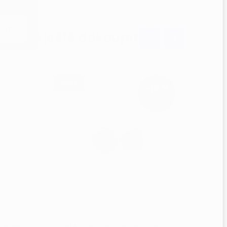
sím
ujeme ještě dokoupit
Akce
Akce
–10 %
20 Kč