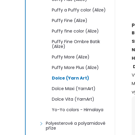
Puffy a Puffy color (Alize)
Puffy Fine (Alize)
p
Puffy fine color (Alize)
B
S
Puffy Fine Ombre Batik
(Alize)
N
Puffy More (Alize)
H
Puffy More Plus (Alize)
V
Dolce (Yarn Art)
M
Dolce Maxi (YarnArt)
v
Dolce Vita (YarnArt)
Yo-Yo colors - Himalaya
Polyesterové a polyamidové
příze