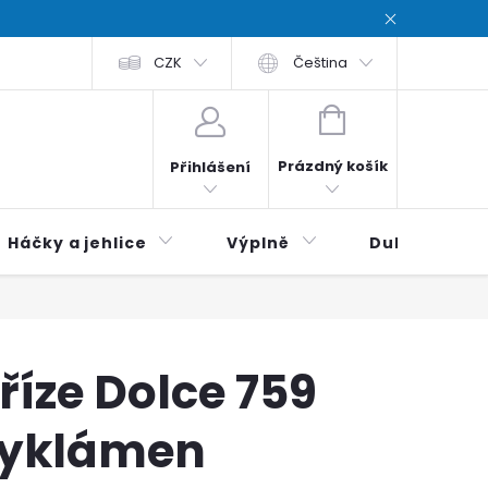
chodní podmínky
CZK
Zásady ochrana osobních údajů / Privacy poli
Čeština
NÁKUPNÍ
KOŠÍK
Prázdný košík
Přihlášení
Háčky a jehlice
Výplně
Duhová klubí
říze Dolce 759
yklámen