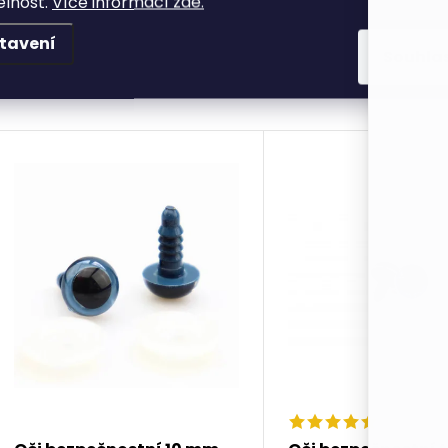
elnost.
Více informací zde.
tavení
Souhla
K tomuto produktu doporuč