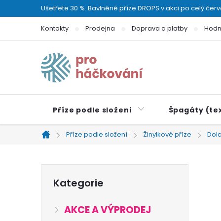
Přejít
Ušetřete 30 %. Bavlněné příze DROPS v akci po celý čer
na
Kontakty
Prodejna
Doprava a platby
Hodn
obsah
Příze podle složení
Špagáty (tex
Příze podle složení
Žinylkové příze
Dolc
Domů
P
Přeskočit
Kategorie
kategorie
o
AKCE A VÝPRODEJ