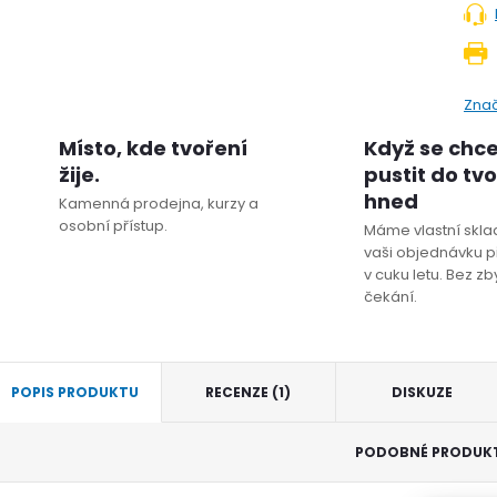
Zna
Místo, kde tvoření
Když se chc
žije.
pustit do tv
hned
Kamenná prodejna, kurzy a
osobní přístup.
Máme vlastní sklad
vaši objednávku p
v cuku letu. Bez z
čekání.
POPIS PRODUKTU
RECENZE (1)
DISKUZE
PODOBNÉ PRODUK