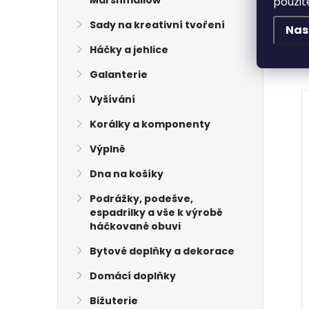
Marshmallow
použit
Sady na kreativní tvoření
Nas
Háčky a jehlice
Galanterie
Vyšívání
Akce
–11 %
–10 %
Korálky a komponenty
27 Kč
37 Kč
Výplně
Dna na košíky
Podrážky, podešve,
espadrilky a vše k výrobě
háčkované obuvi
Bytové doplňky a dekorace
Domácí doplňky
Bižuterie