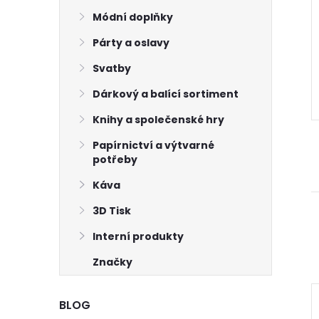
čnostní třpytivé
Oči bezpečnostní třpytivé
 mm
Módní doplňky
zelené 25 mm
33 Kč
Párty a oslavy
od
Skladem
>75 pár
Skladem
>75 balení
Svatby
ŠÍKU
ZOBRAZIT
Dárkový a balící sortiment
Knihy a společenské hry
Papírnictví a výtvarné
potřeby
Káva
3D Tisk
Interní produkty
Značky
BLOG