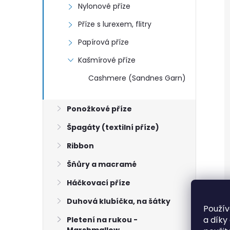
Nylonové příze
Příze s lurexem, flitry
Papírová příze
Kašmírové příze
Cashmere (Sandnes Garn)
Ponožkové příze
Špagáty (textilní příze)
Ribbon
Šňůry a macramé
Háčkovací příze
Duhová klubíčka, na šátky
Použív
a díky
Pletení na rukou -