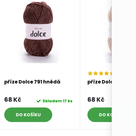
příze Dolce 791 hnědá
příze Dolce 771 kr
68 Kč
68 Kč
Skladem
17 ks
Skl
DO KOŠÍKU
DO KOŠÍKU