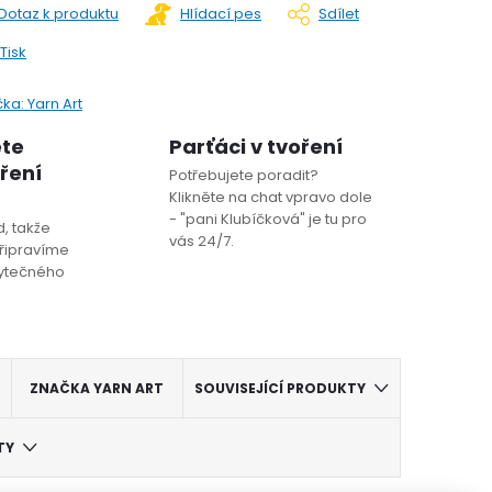
Dotaz k produktu
Hlídací pes
Sdílet
Tisk
čka:
Yarn Art
ete
Parťáci v tvoření
oření
Potřebujete poradit?
Klikněte na chat vpravo dole
- "pani Klubíčková" je tu pro
, takže
vás 24/7.
řipravíme
bytečného
ZNAČKA
YARN ART
SOUVISEJÍCÍ PRODUKTY
TY