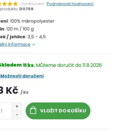
1 hodnocení
Podrobnosti hodnocení
produktu:
DO759
žení
: 100% mikropolyester
in
: 120 m / 100 g
ek / jehlice
: 3,5 - 4,5
ilní informace
Skladem
11 ks
11.8.2026
Možnosti doručení
8 Kč
/ ks
VLOŽIT DO KOŠÍKU