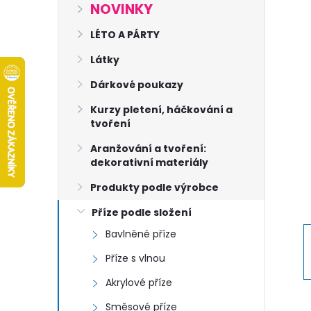
s
NOVINKY
t
LÉTO A PÁRTY
Látky
r
Dárkové poukazy
a
Kurzy pletení, háčkování a
tvoření
n
Aranžování a tvoření:
dekorativní materiály
n
Produkty podle výrobce
í
Příze podle složení
Bavlněné příze
p
Příze s vlnou
a
Akrylové příze
Směsové příze