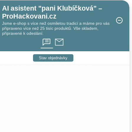
AI asistent "pani Klubíčková" –
ProHackovani.cz
Jsme e-shop s více než osmiletou tradicí a máme pro vás
připraveno více než 25 tisíc produktů. Vše skladem,
připravené k odeslání.
Stav objednávky
ounké čepičky, šálky, deky, povlaky na polštářky.
ch zobrazovat odlišně. Tuto vlastnost určují
8681338508929