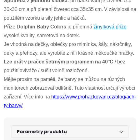
Spotřeba z jednoho klubka:
při háčkování je čtverec cca
30x30 cm a při pletení čtverec cca 35x35 cm. V závislosti na
použitém vzorku a síly jehlic a háčků.
Příze
Dolphin Baby Colors
je příjemná
žinylková příze
vysoké kvality, sametová na dotek.
Je vhodná na dečky, oblečky pro miminka, šály, nákrčníky,
deky a přehozy, ale vyrobíte z ní i krásné měkoučké hračky.
Lze prát v pračce šetrným programem na 40°C
/ bez
použití aviváže / sušit volně rozložené.
Mějte prosím na paměti, že barvy se můžou na různých
monitorech zobrazovat odlišně. Tuto vlastnost určují výrobci
zařízení. Více info na
https://www.prohackovani.cz/blog/ach-
ty-barvy/
Doprava a platby
Prodejna
Blog a návody
Parametry produktu