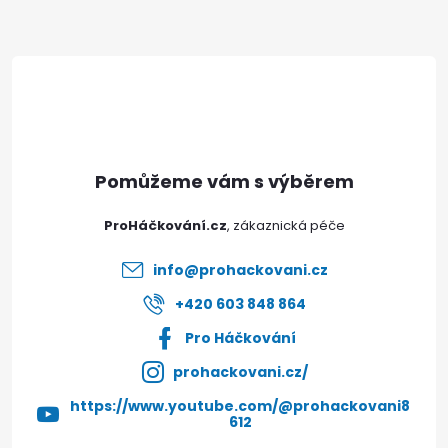
Z
á
p
a
t
ProHáčkování.cz
í
info
@
prohackovani.cz
+420 603 848 864
Pro Háčkování
prohackovani.cz/
https://www.youtube.com/@prohackovani8
612