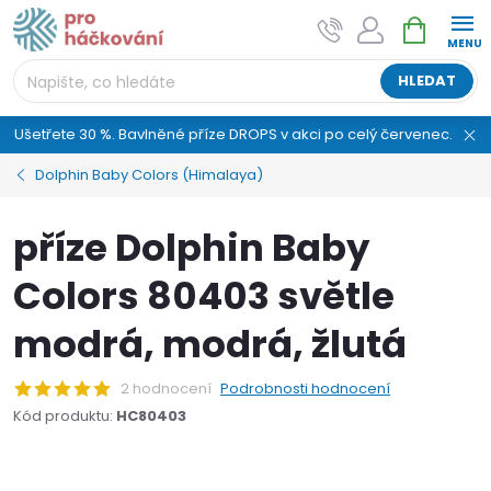
Přejít
NÁKUPNÍ
AI asistent "pani Klubíčková" –
na
KOŠÍK
ProHackovani.cz
obsah
Jsme e-shop s více než osmiletou tradicí a máme pro
HLEDAT
vás připraveno více než 25 tisíc produktů. Vše skladem,
připravené k odeslání.
Ušetřete 30 %. Bavlněné příze DROPS v akci po celý červenec.
Dolphin Baby Colors (Himalaya)
příze Dolphin Baby
Colors 80403 světle
modrá, modrá, žlutá
2 hodnocení
Podrobnosti hodnocení
Kód produktu:
HC80403