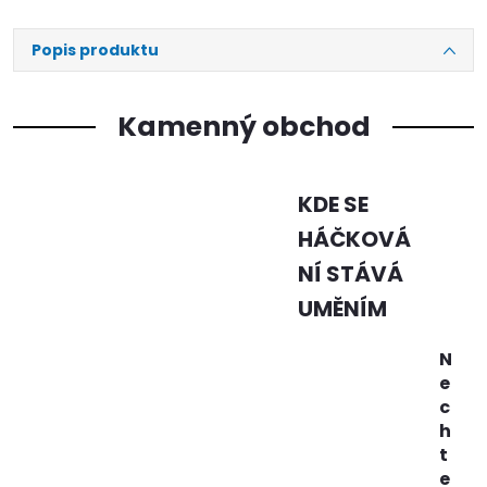
Popis produktu
Kamenný obchod
KDE SE
HÁČKOVÁ
NÍ STÁVÁ
UMĚNÍM
N
e
c
h
t
e