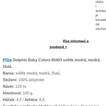
vlaku
i
autob
je
kouse
od
obcho
Více informací o
prodejně >
Příze
Dolphin Baby Colors 80403 světle modrá, modrá,
žlutá.
Barva:
světle modrá, modrá, žlutá.
Složení:
100% polyester.
Návin:
120 m.
Hmotnost:
100 g.
Háček:
4,5 /
Jehlice:
6,5.