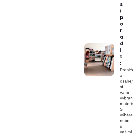
s
i
p
o
r
a
d
i
t
:
Prohlé
a
osahej
si
vámi
vybran
materiá
S
výběr
nebo
s
vašimi