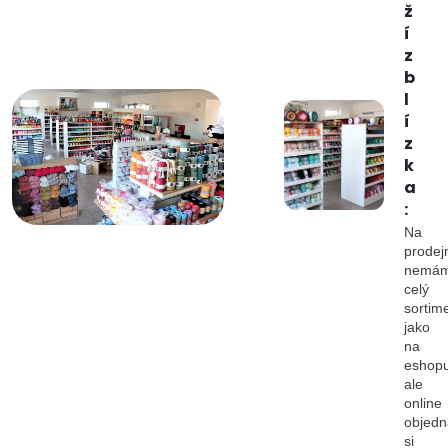
ž
í
z
b
l
í
z
k
a
:
Na
prodej
nemá
celý
sortim
jako
na
eshopu
ale
online
objedn
si