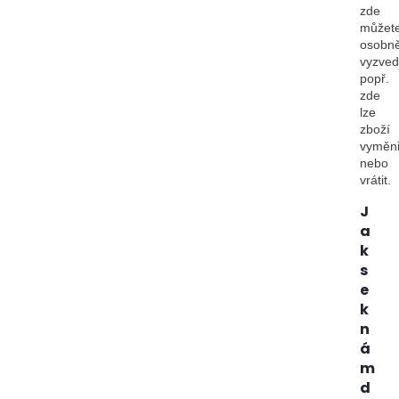
zde
můžet
osobn
vyzved
popř.
zde
lze
zboží
vyměni
nebo
vrátit.
J
a
k
s
e
k
n
á
m
d