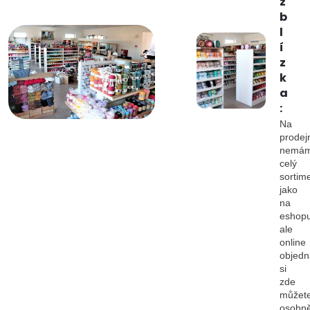
z
b
l
í
z
k
a
:
Na
prodej
nemá
celý
sortim
jako
na
eshopu
ale
online
objedn
si
zde
můžet
osobn