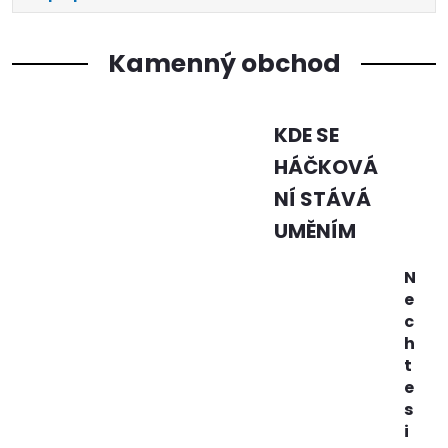
Kamenný obchod
KDE SE
HÁČKOVÁ
NÍ STÁVÁ
UMĚNÍM
N
e
c
h
t
e
s
i