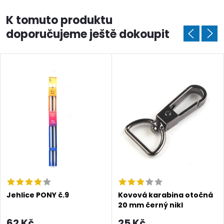
K tomuto produktu
doporučujeme ještě dokoupit
Doprava a platby
Prodejna
Blog a návody
Poslat
Jehlice PONY č.9
Kovová karabina otočná
20 mm černý nikl
62 Kč
25 Kč