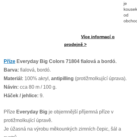
je
kouse
od
obcho
Více informací o
prodejně >
Příze
Everyday Big Colors 71804 fialová a bordó.
Barva:
fialová, bordó.
Materiál:
100% akryl,
antipilling
(protižmolkující úprava).
Návin:
cca 80 m / 100 g.
Háček / jehlice:
9.
Příze
Everyday Big
je objemnější příjemná příze v
protižmolkující úpravě.
Je úžasná na výrobu měkounkých zimních čepic, šál a