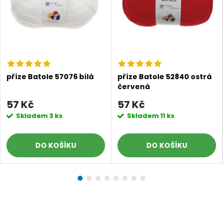
příze Batole 57076 bílá
příze Batole 52840 ostrá
červená
57 Kč
57 Kč
Skladem
3 ks
Skladem
11 ks
DO KOŠÍKU
DO KOŠÍKU