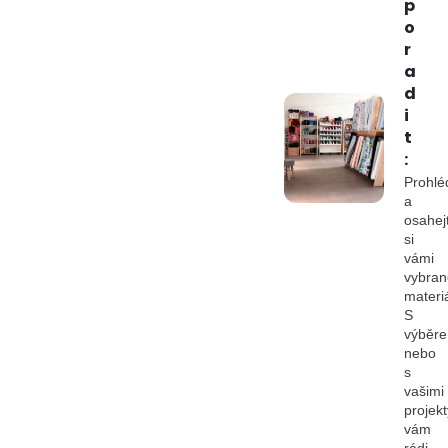
p
o
r
a
d
i
t
:
Prohlé
a
osahej
si
vámi
vybran
materiá
S
výběr
nebo
s
vašimi
projekt
vám