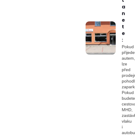
t
a
n
e
t
e
:
Pokud
přijede
autem,
lze
před
prodej
pohod
zapark
Pokud
budete
cestov
MHD,
zastáv
vlaku
i
autob