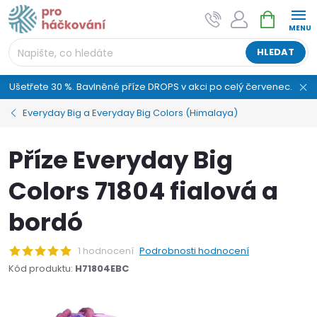
Přejít
NÁKUPNÍ
AI asistent "pani Klubíčková" –
na
KOŠÍK
ProHackovani.cz
obsah
Jsme e-shop s více než osmiletou tradicí a máme pro
HLEDAT
vás připraveno více než 25 tisíc produktů. Vše skladem,
připravené k odeslání.
Ušetřete 30 %. Bavlněné příze DROPS v akci po celý červenec.
Everyday Big a Everyday Big Colors (Himalaya)
Příze Everyday Big
Colors 71804 fialová a
bordó
1 hodnocení
Podrobnosti hodnocení
Kód produktu:
H71804EBC