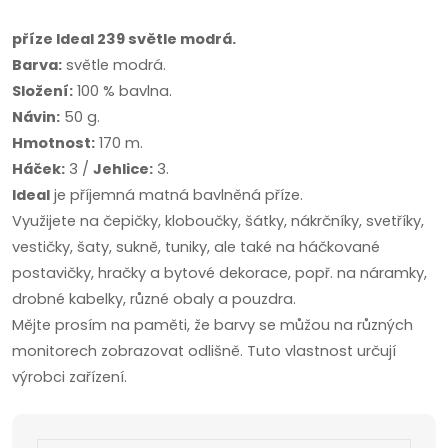
příze Ideal 239 světle modrá.
Barva:
světle modrá.
Složení:
100 % bavlna.
Návin:
50 g.
Hmotnost:
170 m.
Háček:
3 /
Jehlice:
3.
Ideal
je příjemná matná bavlněná příze.
Využijete na čepičky, kloboučky, šátky, nákrčníky, svetříky,
vestičky, šaty, sukně, tuniky, ale také na háčkované
postavičky, hračky a bytové dekorace, popř. na náramky,
drobné kabelky, různé obaly a pouzdra.
Mějte prosím na paměti, že barvy se můžou na různých
monitorech zobrazovat odlišně. Tuto vlastnost určují
výrobci zařízení.