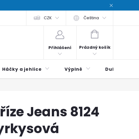
chodní podmínky
CZK
Zásady ochrana osobních údajů / Privacy poli
Čeština
NÁKUPNÍ
KOŠÍK
Prázdný košík
Přihlášení
Háčky a jehlice
Výplně
Duhová klubí
říze Jeans 8124
yrkysová