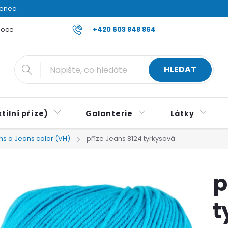
venec.
ocení obchodu
Reklamace a vrácení zboží
+420 603 848 864
Všeobecné ob
HLEDAT
tilní příze)
Galanterie
Látky
ns a Jeans color (VH)
příze Jeans 8124 tyrkysová
p
t