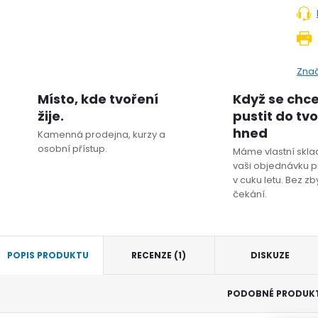
Zna
Místo, kde tvoření
Když se chc
žije.
pustit do tv
hned
Kamenná prodejna, kurzy a
osobní přístup.
Máme vlastní sklad
vaši objednávku p
v cuku letu. Bez z
čekání.
POPIS PRODUKTU
RECENZE (1)
DISKUZE
PODOBNÉ PRODUK