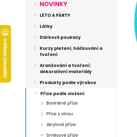
s
NOVINKY
t
LÉTO A PÁRTY
Látky
r
Dárkové poukazy
a
Kurzy pletení, háčkování a
tvoření
n
Aranžování a tvoření:
dekorativní materiály
n
Produkty podle výrobce
í
Příze podle složení
Bavlněné příze
p
Příze s vlnou
a
Akrylové příze
Směsové příze