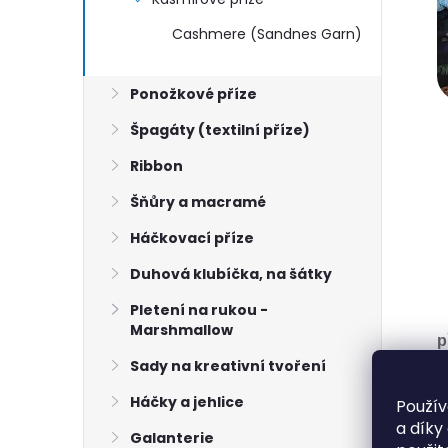
Cashmere (Sandnes Garn)
Ponožkové příze
Špagáty (textilní příze)
Ribbon
Šňůry a macramé
Háčkovací příze
Duhová klubíčka, na šátky
Pletení na rukou -
Marshmallow
p
Sady na kreativní tvoření
B
S
Háčky a jehlice
Použív
N
a díky
Galanterie