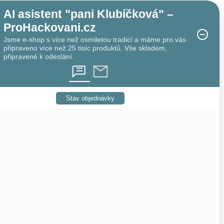
AI asistent "pani Klubíčková" –
ProHackovani.cz
bchod
Jsme e-shop s více než osmiletou tradicí a máme pro vás
připraveno více než 25 tisíc produktů. Vše skladem,
připravené k odeslání.
KDE SE HÁČKOVÁNÍ STÁVÁ
UMĚNÍM
Stav objednávky
Nechte si poradit:
Prohlédněte a osahejte si
vámi vybrané materiály. S
výběrem nebo s vašimi
projekty vám rádi
poradíme.
Prohlédněte si zboží
zblízka:
Na prodejně nemáme celý
sortiment, jako na eshopu,
ale online objednávku si