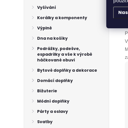
použit
H
Vyšívání
Nas
Korálky a komponenty
P
p
Výplně
P
Dna na košíky
V
Podrážky, podešve,
M
espadrilky a vše k výrobě
z
háčkované obuvi
Bytové doplňky a dekorace
Domácí doplňky
Bižuterie
Módní doplňky
Párty a oslavy
Svatby