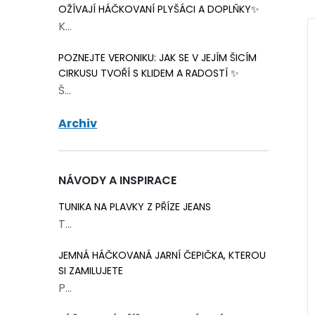
OŽÍVAJÍ HÁČKOVANÍ PLYŠÁCI A DOPLŇKY✨
K...
POZNEJTE VERONIKU: JAK SE V JEJÍM ŠICÍM
CIRKUSU TVOŘÍ S KLIDEM A RADOSTÍ ✨
Š...
Archiv
NÁVODY A INSPIRACE
TUNIKA NA PLAVKY Z PŘÍZE JEANS
T...
 cedulka Happy
Papírová cedulka Hand
JEMNÁ HÁČKOVANÁ JARNÍ ČEPIČKA, KTEROU
x2 cm bílá 5 ks
made with love bílá 8x4
SI ZAMILUJETE
cm 3 ks
15 Kč
P...
Skladem
70 balení
Skladem
>75 balení