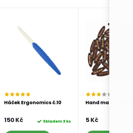
Háček Ergonomics č.10
Hand made, elips
150 Kč
5 Kč
Skladem
3 ks
Skla