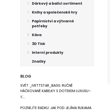
Dárkový a balící sortiment
Knihy a společenské hry
Papírnictví a výtvarné
potřeby
Káva
3D Tisk
Interní produkty
Značky
BLOG
SVĚT _IVETTSTAR_BAGS: RUČNĚ
HÁČKOVANÉ KABELKY S DOTEKEM LUXUSU✨
K...
POZNEJTE RADKU: JAK POD JEJÍMA RUKAMA