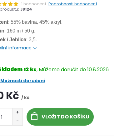
1 hodnocení
Podrobnosti hodnocení
produktu:
J8124
žení
: 55% bavlna, 45% akryl.
in
: 160 m / 50 g.
ek / Jehlice
: 3,5.
ilní informace
Skladem
13 ks
10.8.2026
Možnosti doručení
0 Kč
/ ks
VLOŽIT DO KOŠÍKU