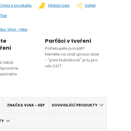
Dotaz k produktu
Hlídací pes
Sdílet
Tisk
čka:
Vlna - Hep
ete
Parťáci v tvoření
oření
Potřebujete poradit?
Klikněte na chat vpravo dole
- "pani Klubíčková" je tu pro
, takže
vás 24/7.
řipravíme
bytečného
ZNAČKA
VLNA - HEP
SOUVISEJÍCÍ PRODUKTY
TY