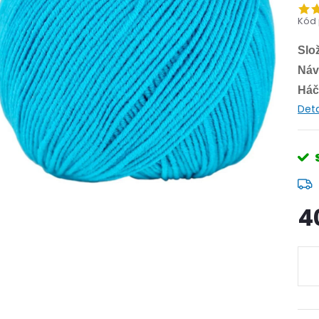
Kód 
Slo
Náv
Háč
Deta
4