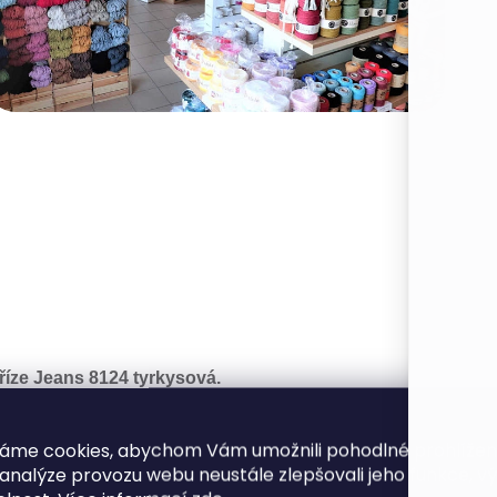
říze Jeans 8124 tyrkysová.
arva:
tyrkysová.
ložení
: 55% bavlna, 45% akryl.
áme cookies, abychom Vám umožnili pohodlné prohlíže
ávin
: 160 m / 50 g.
 analýze provozu webu neustále zlepšovali jeho funkce, v