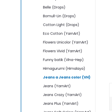
n
Belle (Drops)
e
Bomull-Lin (Drops)
l
Cotton Light (Drops)
Eco Cotton (YarnArt)
Flowers Unicolor (YarnArt)
Flowers Vivid (YarnArt)
Funny batik (Vlna-Hep)
Himagurumi (Himalaya)
Jeans a Jeans color (VH)
Jeans (YarnArt)
Jeans Crazy (YarnArt)
Jeans Plus (YarnArt)