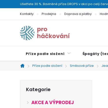
Přejít
Ušetřete 30 %. Bavlněné příze DROPS v akci po celý čer
na
Kontakty
Prodejna
Doprava a platby
Hodn
obsah
Příze podle složení
Špagáty (tex
Příze podle složení
Směsové příze
Jea
Domů
P
Přeskočit
Kategorie
kategorie
o
AKCE A VÝPRODEJ