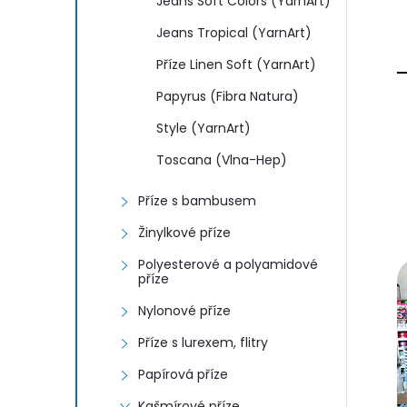
Jeans Soft Colors (YarnArt)
Jeans Tropical (YarnArt)
Příze Linen Soft (YarnArt)
Papyrus (Fibra Natura)
Style (YarnArt)
Toscana (Vlna-Hep)
Příze s bambusem
Žinylkové příze
Polyesterové a polyamidové
příze
Nylonové příze
Příze s lurexem, flitry
Papírová příze
Kašmírové příze