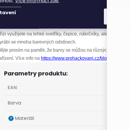
elnost.
Více informací zde.
áček / Jehlice
: 3,5.
tavení
Souhla
říze Jeans
od
Vlna-Hep
je oblíbená směsová pletací a háčkova
oužití.
řízi využijete na lehké svetříky, čepice, nákrčníky, ale i na prost
yrábí se mnoha barevných odstínech.
ějte prosím na paměti, že barvy se můžou na různých monitorech
ařízení. Více info na
https://www.prohackovani.cz/blog/ach-ty-ba
Parametry produktu:
EAN
:
Barva
:
Materiál
:
?