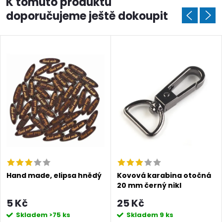
K tomuto produktu
doporučujeme ještě dokoupit
Hand made, elipsa hnědý
Kovová karabina otočná
20 mm černý nikl
5 Kč
25 Kč
Skladem
>75 ks
Skladem
9 ks