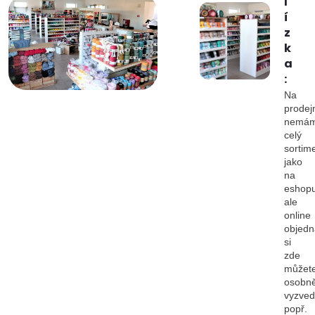
l
í
z
k
a
:
Na
prodej
nemá
celý
sortim
jako
na
eshopu
ale
online
objedn
si
zde
můžet
osobn
vyzved
popř.