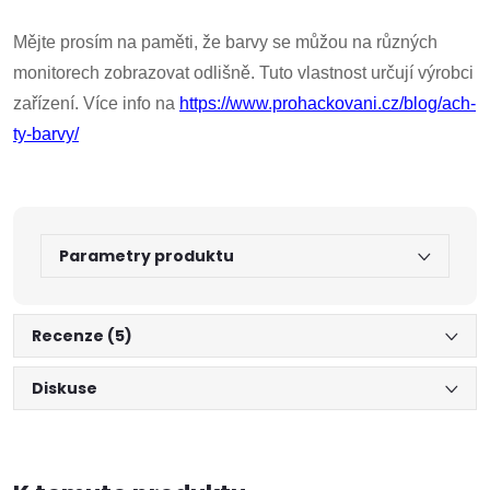
Mějte prosím na paměti, že barvy se můžou na různých
monitorech zobrazovat odlišně. Tuto vlastnost určují výrobci
zařízení. Více info na
https://www.prohackovani.cz/blog/ach-
ty-barvy/
Parametry produktu
Doprava a platby
Prodejna
Blog a návody
Recenze (5)
Poslat
Diskuse