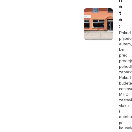
n
e
t
e
:
Pokud
přijede
autem,
lze
před
prodej
pohod
zapark
Pokud
budete
cestov
MHD,
zastáv
vlaku
i
autob
je
kouse