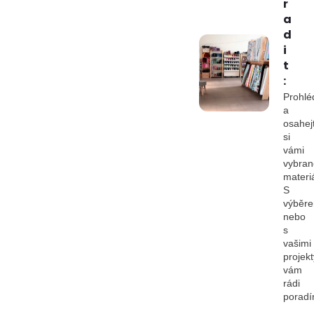
r
a
d
i
t
:
Prohlé
a
osahej
si
vámi
vybran
materiá
S
výběr
nebo
s
vašimi
projekt
vám
rádi
porad