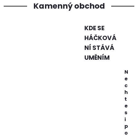
Kamenný obchod
KDE SE
HÁČKOVÁ
NÍ STÁVÁ
UMĚNÍM
N
e
c
h
t
e
s
i
p
o