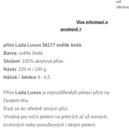
od
obcho
Více informací o
prodejně >
příze Lada Luxus 56177 světle šedá.
Barva:
světle šedá.
Složení
: 100% akrylová příze.
Návin
: 220 m / 100 g.
Háček
/
Jehlice
4 - 4,5.
Příze
Lada Luxus
je nejrozšířenější pletací příze na
českém trhu.
Řadí se do středně silných přízí.
Vhodná pro ruční pletení na jehlicích ať už rovných,
kruhových nebo ponožkových i strojní pletení.