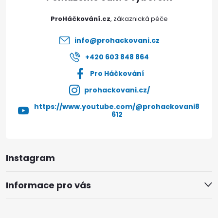
t
ProHáčkování.cz
í
info
@
prohackovani.cz
+420 603 848 864
Pro Háčkování
prohackovani.cz/
https://www.youtube.com/@prohackovani8
612
Instagram
Informace pro vás