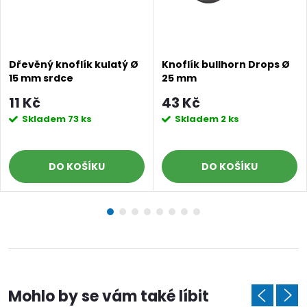
Poslat
Dřevěný knoflík kulatý Ø
Knoflík bullhorn Drops Ø
15 mm srdce
25 mm
11 Kč
43 Kč
Skladem
73 ks
Skladem
2 ks
DO KOŠÍKU
DO KOŠÍKU