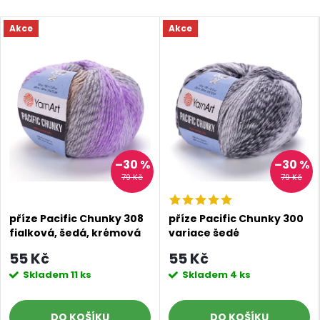
Akce
Akce
–30 %
–30 %
79 Kč
79 Kč
příze Pacific Chunky 308
příze Pacific Chunky 300
fialková, šedá, krémová
variace šedé
55 Kč
55 Kč
Skladem
11 ks
Skladem
4 ks
DO KOŠÍKU
DO KOŠÍKU