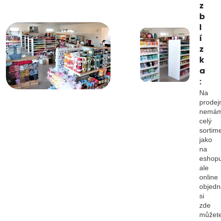
z
b
l
í
z
k
a
:
Na
prodej
nemá
celý
sortim
jako
na
eshopu
ale
online
objedn
si
zde
můžet