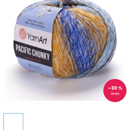
–30 %
79 Kč