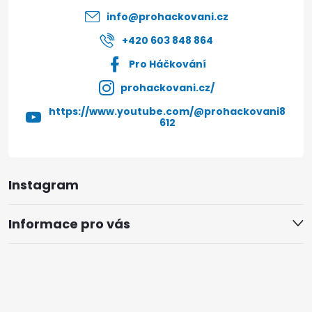
í
info
@
prohackovani.cz
+420 603 848 864
Pro Háčkování
prohackovani.cz/
https://www.youtube.com/@prohackovani8
612
Instagram
Informace pro vás