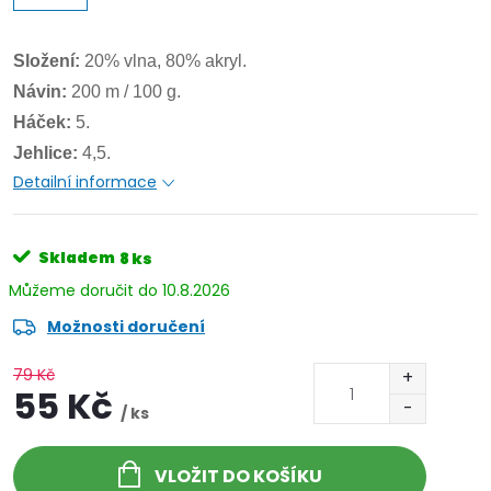
Složení:
20% vlna, 80% akryl.
Návin:
200 m / 100 g.
Háček:
5.
Jehlice:
4,5.
Detailní informace
Skladem
8 ks
10.8.2026
Možnosti doručení
79 Kč
55 Kč
/ ks
VLOŽIT DO KOŠÍKU