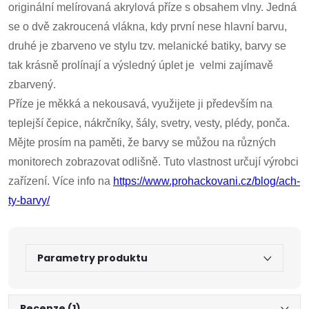
originální melírovaná akrylová příze s obsahem vlny. Jedná
se o dvě zakroucená vlákna, kdy první nese hlavní barvu,
druhé je zbarveno ve stylu tzv. melanické batiky, barvy se
tak krásně prolínají a výsledný úplet je velmi zajímavě
zbarvený.
Příze je měkká a nekousavá, využijete ji především na
teplejší čepice, nákrčníky, šály, svetry, vesty, plédy, ponča.
Mějte prosím na paměti, že barvy se můžou na různých
monitorech zobrazovat odlišně. Tuto vlastnost určují výrobci
zařízení. Více info na
https://www.prohackovani.cz/blog/ach-
ty-barvy/
Parametry produktu
Recenze (1)