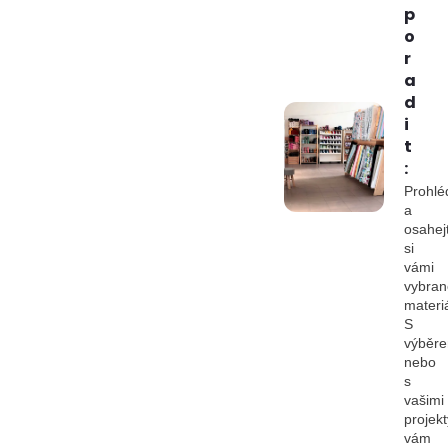
p
o
r
a
d
i
t
:
Prohlé
a
osahej
si
vámi
vybran
materiá
S
výběr
nebo
s
vašimi
projekt
vám