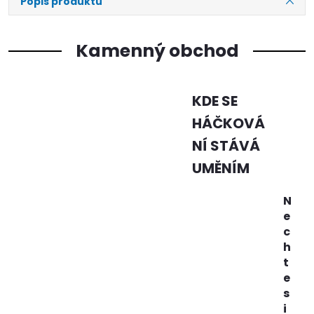
Popis produktu
Kamenný obchod
KDE SE
HÁČKOVÁ
NÍ STÁVÁ
UMĚNÍM
N
e
c
h
t
e
s
i