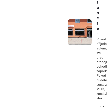
t
a
n
e
t
e
:
Pokud
přijede
autem,
lze
před
prodej
pohod
zapark
Pokud
budete
cestov
MHD,
zastáv
vlaku
i