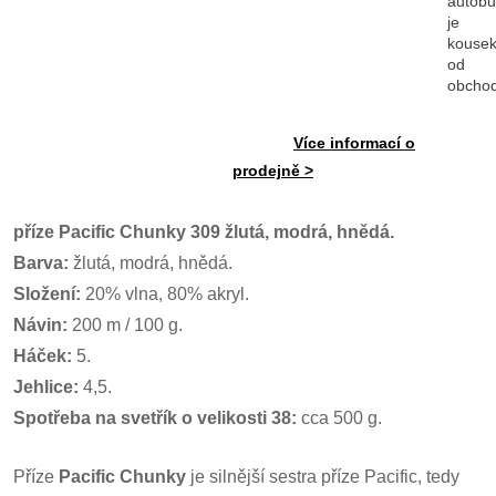
autob
je
kouse
od
obcho
Více informací o
prodejně >
příze Pacific Chunky 309 žlutá, modrá, hnědá.
Barva:
žlutá, modrá, hnědá.
Složení:
20% vlna, 80% akryl.
Návin:
200 m / 100 g.
Háček:
5.
Jehlice:
4,5.
Spotřeba na svetřík o velikosti 38:
cca 500 g.
Příze
Pacific Chunky
je silnější sestra příze Pacific, tedy